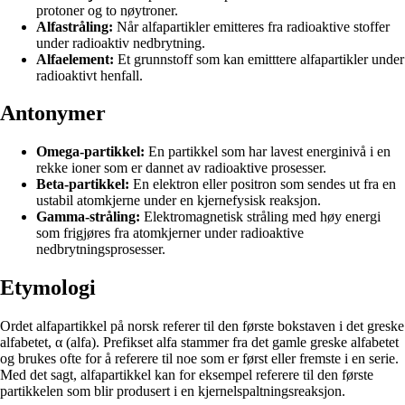
protoner og to nøytroner.
Alfastråling:
Når alfapartikler emitteres fra radioaktive stoffer
under radioaktiv nedbrytning.
Alfaelement:
Et grunnstoff som kan emitttere alfapartikler under
radioaktivt henfall.
Antonymer
Omega-partikkel:
En partikkel som har lavest energinivå i en
rekke ioner som er dannet av radioaktive prosesser.
Beta-partikkel:
En elektron eller positron som sendes ut fra en
ustabil atomkjerne under en kjernefysisk reaksjon.
Gamma-stråling:
Elektromagnetisk stråling med høy energi
som frigjøres fra atomkjerner under radioaktive
nedbrytningsprosesser.
Etymologi
Ordet alfapartikkel på norsk referer til den første bokstaven i det greske
alfabetet, α (alfa). Prefikset alfa stammer fra det gamle greske alfabetet
og brukes ofte for å referere til noe som er først eller fremste i en serie.
Med det sagt, alfapartikkel kan for eksempel referere til den første
partikkelen som blir produsert i en kjernelspaltningsreaksjon.