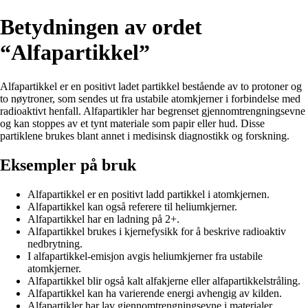
Betydningen av ordet
“Alfapartikkel”
Alfapartikkel er en positivt ladet partikkel bestående av to protoner og
to nøytroner, som sendes ut fra ustabile atomkjerner i forbindelse med
radioaktivt henfall. Alfapartikler har begrenset gjennomtrengningsevne
og kan stoppes av et tynt materiale som papir eller hud. Disse
partiklene brukes blant annet i medisinsk diagnostikk og forskning.
Eksempler på bruk
Alfapartikkel er en positivt ladd partikkel i atomkjernen.
Alfapartikkel kan også referere til heliumkjerner.
Alfapartikkel har en ladning på 2+.
Alfapartikkel brukes i kjernefysikk for å beskrive radioaktiv
nedbrytning.
I alfapartikkel-emisjon avgis heliumkjerner fra ustabile
atomkjerner.
Alfapartikkel blir også kalt alfakjerne eller alfapartikkelstråling.
Alfapartikkel kan ha varierende energi avhengig av kilden.
Alfapartikler har lav gjennomtrengningsevne i materialer.