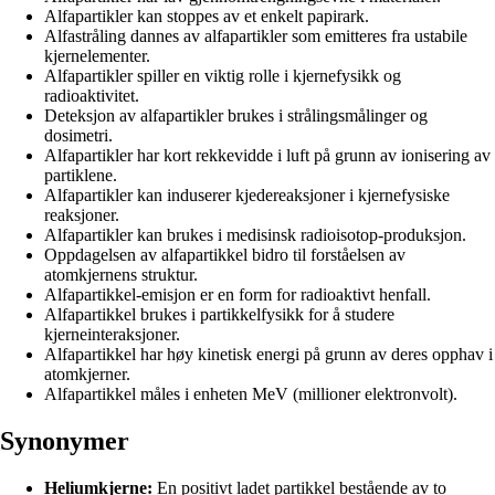
Alfapartikler kan stoppes av et enkelt papirark.
Alfastråling dannes av alfapartikler som emitteres fra ustabile
kjernelementer.
Alfapartikler spiller en viktig rolle i kjernefysikk og
radioaktivitet.
Deteksjon av alfapartikler brukes i strålingsmålinger og
dosimetri.
Alfapartikler har kort rekkevidde i luft på grunn av ionisering av
partiklene.
Alfapartikler kan induserer kjedereaksjoner i kjernefysiske
reaksjoner.
Alfapartikler kan brukes i medisinsk radioisotop-produksjon.
Oppdagelsen av alfapartikkel bidro til forståelsen av
atomkjernens struktur.
Alfapartikkel-emisjon er en form for radioaktivt henfall.
Alfapartikkel brukes i partikkelfysikk for å studere
kjerneinteraksjoner.
Alfapartikkel har høy kinetisk energi på grunn av deres opphav i
atomkjerner.
Alfapartikkel måles i enheten MeV (millioner elektronvolt).
Synonymer
Heliumkjerne:
En positivt ladet partikkel bestående av to