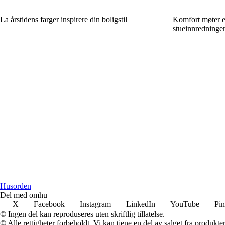
La årstidens farger inspirere din boligstil
Komfort møter es
stueinnredninge
Husorden
Del med omhu
X
Facebook
Instagram
LinkedIn
YouTube
Pin
© Ingen del kan reproduseres uten skriftlig tillatelse.
© Alle rettigheter forbeholdt. Vi kan tjene en del av salget fra produkt