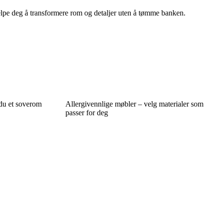
hjelpe deg å transformere rom og detaljer uten å tømme banken.
 du et soverom
Allergivennlige møbler – velg materialer som
passer for deg