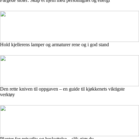
Fargede stoler: Skap et hjem med personlighet og energi
Hold kjellerens lamper og armaturer rene og i god stand
Den rette kniven til oppgaven – en guide til kjøkkenets viktigste
verktøy
Planter for privatliv og beskyttelse – slik gjør du