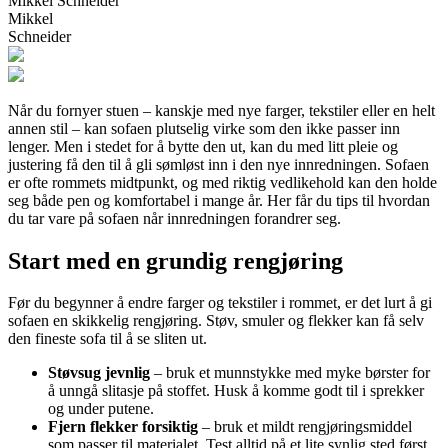
Mikkel Schneider
Mikkel
Schneider
Når du fornyer stuen – kanskje med nye farger, tekstiler eller en helt
annen stil – kan sofaen plutselig virke som den ikke passer inn
lenger. Men i stedet for å bytte den ut, kan du med litt pleie og
justering få den til å gli sømløst inn i den nye innredningen. Sofaen
er ofte rommets midtpunkt, og med riktig vedlikehold kan den holde
seg både pen og komfortabel i mange år. Her får du tips til hvordan
du tar vare på sofaen når innredningen forandrer seg.
Start med en grundig rengjøring
Før du begynner å endre farger og tekstiler i rommet, er det lurt å gi
sofaen en skikkelig rengjøring. Støv, smuler og flekker kan få selv
den fineste sofa til å se sliten ut.
Støvsug jevnlig
– bruk et munnstykke med myke børster for
å unngå slitasje på stoffet. Husk å komme godt til i sprekker
og under putene.
Fjern flekker forsiktig
– bruk et mildt rengjøringsmiddel
som passer til materialet. Test alltid på et lite synlig sted først.