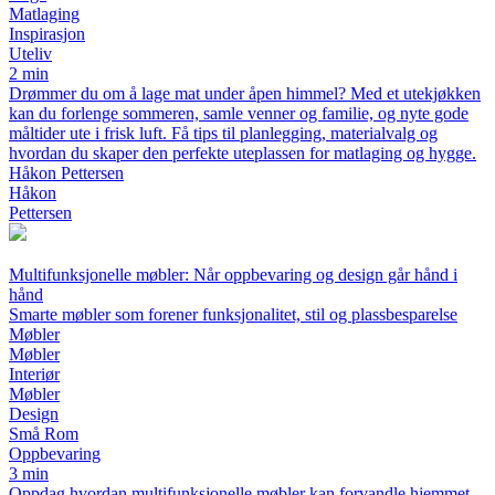
Matlaging
Inspirasjon
Uteliv
2 min
Drømmer du om å lage mat under åpen himmel? Med et utekjøkken
kan du forlenge sommeren, samle venner og familie, og nyte gode
måltider ute i frisk luft. Få tips til planlegging, materialvalg og
hvordan du skaper den perfekte uteplassen for matlaging og hygge.
Håkon Pettersen
Håkon
Pettersen
Multifunksjonelle møbler: Når oppbevaring og design går hånd i
hånd
Smarte møbler som forener funksjonalitet, stil og plassbesparelse
Møbler
Møbler
Interiør
Møbler
Design
Små Rom
Oppbevaring
3 min
Oppdag hvordan multifunksjonelle møbler kan forvandle hjemmet