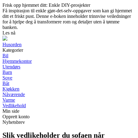
Frisk opp hjemmet ditt: Enkle DIY-prosjekter
Få inspirasjon til enkle gjør-det-selv-oppgaver som kan gi hjemmet
ditt et friskt pust. Denne e-boken inneholder trinnvise veiledninger
for å hjelpe deg å transformere rom og detaljer uten å tømme
banken.
Les nå
Husorden
Kategorier
Bil
Hjemmekontor
Utendørs
Barn
Sove
Båt
Kjøkken
Nåværende
Varme
Vedlikehold
Min side
Opprett konto
Nyhetsbrev
Slik vedlikeholder du sofaen når