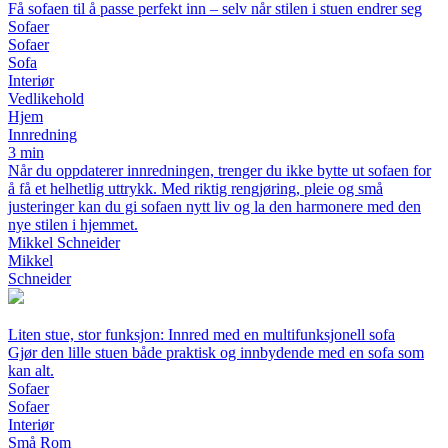
Få sofaen til å passe perfekt inn – selv når stilen i stuen endrer seg
Sofaer
Sofaer
Sofa
Interiør
Vedlikehold
Hjem
Innredning
3 min
Når du oppdaterer innredningen, trenger du ikke bytte ut sofaen for
å få et helhetlig uttrykk. Med riktig rengjøring, pleie og små
justeringer kan du gi sofaen nytt liv og la den harmonere med den
nye stilen i hjemmet.
Mikkel Schneider
Mikkel
Schneider
Liten stue, stor funksjon: Innred med en multifunksjonell sofa
Gjør den lille stuen både praktisk og innbydende med en sofa som
kan alt.
Sofaer
Sofaer
Interiør
Små Rom