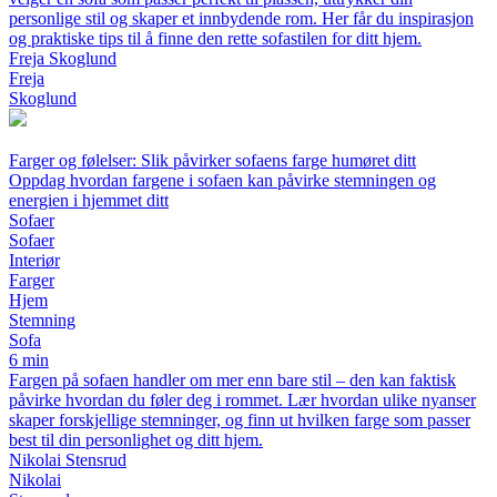
personlige stil og skaper et innbydende rom. Her får du inspirasjon
og praktiske tips til å finne den rette sofastilen for ditt hjem.
Freja Skoglund
Freja
Skoglund
Farger og følelser: Slik påvirker sofaens farge humøret ditt
Oppdag hvordan fargene i sofaen kan påvirke stemningen og
energien i hjemmet ditt
Sofaer
Sofaer
Interiør
Farger
Hjem
Stemning
Sofa
6 min
Fargen på sofaen handler om mer enn bare stil – den kan faktisk
påvirke hvordan du føler deg i rommet. Lær hvordan ulike nyanser
skaper forskjellige stemninger, og finn ut hvilken farge som passer
best til din personlighet og ditt hjem.
Nikolai Stensrud
Nikolai