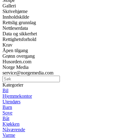
Stolpe
Galleri
Skrivehjørne
Innholdskilde
Rettslig grunnlag
Nettleserdata
Data og sikkerhet
Rettighetsforhold
Krav
Åpen tilgang
Grønn overgang
Husorden.com
Norge Media
service@norgemedia.com
Kategorier
Bil
Hjemmekontor
Utendørs
Barn
Sove
Båt
Kjøkken
Nåværende
Varme