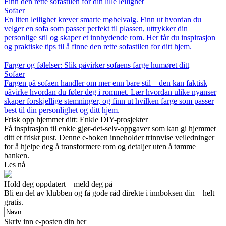
Finn den rette sofastilen for din lille leilighet
Sofaer
En liten leilighet krever smarte møbelvalg. Finn ut hvordan du
velger en sofa som passer perfekt til plassen, uttrykker din
personlige stil og skaper et innbydende rom. Her får du inspirasjon
og praktiske tips til å finne den rette sofastilen for ditt hjem.
Farger og følelser: Slik påvirker sofaens farge humøret ditt
Sofaer
Fargen på sofaen handler om mer enn bare stil – den kan faktisk
påvirke hvordan du føler deg i rommet. Lær hvordan ulike nyanser
skaper forskjellige stemninger, og finn ut hvilken farge som passer
best til din personlighet og ditt hjem.
Frisk opp hjemmet ditt: Enkle DIY-prosjekter
Få inspirasjon til enkle gjør-det-selv-oppgaver som kan gi hjemmet
ditt et friskt pust. Denne e-boken inneholder trinnvise veiledninger
for å hjelpe deg å transformere rom og detaljer uten å tømme
banken.
Les nå
Hold deg oppdatert – meld deg på
Bli en del av klubben og få gode råd direkte i innboksen din – helt
gratis.
Skriv inn e-posten din her