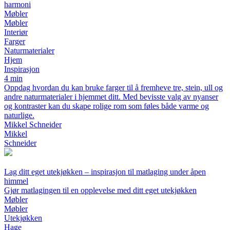
harmoni
Møbler
Møbler
Interiør
Farger
Naturmaterialer
Hjem
Inspirasjon
4 min
Oppdag hvordan du kan bruke farger til å fremheve tre, stein, ull og
andre naturmaterialer i hjemmet ditt. Med bevisste valg av nyanser
og kontraster kan du skape rolige rom som føles både varme og
naturlige.
Mikkel Schneider
Mikkel
Schneider
Lag ditt eget utekjøkken – inspirasjon til matlaging under åpen
himmel
Gjør matlagingen til en opplevelse med ditt eget utekjøkken
Møbler
Møbler
Utekjøkken
Hage