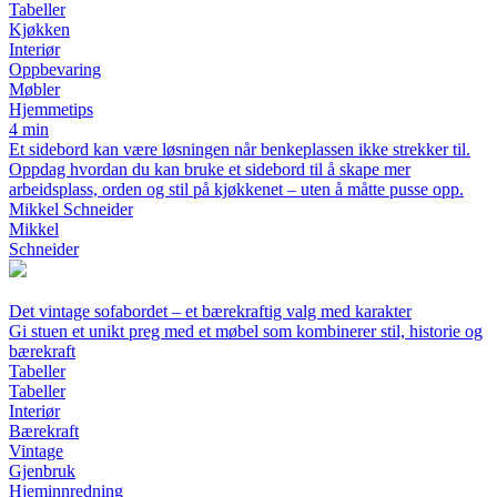
Tabeller
Kjøkken
Interiør
Oppbevaring
Møbler
Hjemmetips
4 min
Et sidebord kan være løsningen når benkeplassen ikke strekker til.
Oppdag hvordan du kan bruke et sidebord til å skape mer
arbeidsplass, orden og stil på kjøkkenet – uten å måtte pusse opp.
Mikkel Schneider
Mikkel
Schneider
Det vintage sofabordet – et bærekraftig valg med karakter
Gi stuen et unikt preg med et møbel som kombinerer stil, historie og
bærekraft
Tabeller
Tabeller
Interiør
Bærekraft
Vintage
Gjenbruk
Hjeminnredning