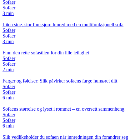
Sofaer
Sofaer
3 min
Liten stue, stor funksjon: Innred med en multifunksjonell sofa
Sofaer
Sofaer
3 min
Finn den rette sofastilen for din lille leilighet
Sofaer
Sofaer
2 min
Farger og følelser: Slik påvirker sofaens farge humøret ditt
Sofaer
Sofaer
6 min
Sofaens størrelse og lyset i rommet – en oversett sammenheng
Sofaer
Sofaer
6 min
Slik vedlikeholder du sofaen når innredningen din forandrer seg