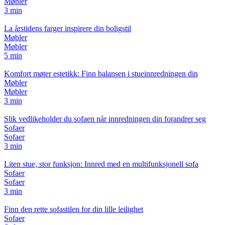
Møbler
3 min
La årstidens farger inspirere din boligstil
Møbler
Møbler
5 min
Komfort møter estetikk: Finn balansen i stueinnredningen din
Møbler
Møbler
3 min
Slik vedlikeholder du sofaen når innredningen din forandrer seg
Sofaer
Sofaer
3 min
Liten stue, stor funksjon: Innred med en multifunksjonell sofa
Sofaer
Sofaer
3 min
Finn den rette sofastilen for din lille leilighet
Sofaer