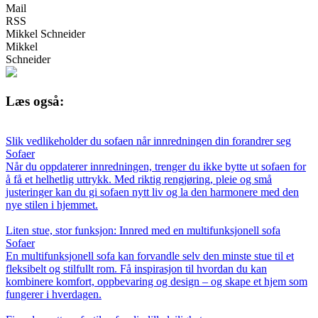
Mail
RSS
Mikkel Schneider
Mikkel
Schneider
Læs også:
Slik vedlikeholder du sofaen når innredningen din forandrer seg
Sofaer
Når du oppdaterer innredningen, trenger du ikke bytte ut sofaen for
å få et helhetlig uttrykk. Med riktig rengjøring, pleie og små
justeringer kan du gi sofaen nytt liv og la den harmonere med den
nye stilen i hjemmet.
Liten stue, stor funksjon: Innred med en multifunksjonell sofa
Sofaer
En multifunksjonell sofa kan forvandle selv den minste stue til et
fleksibelt og stilfullt rom. Få inspirasjon til hvordan du kan
kombinere komfort, oppbevaring og design – og skape et hjem som
fungerer i hverdagen.