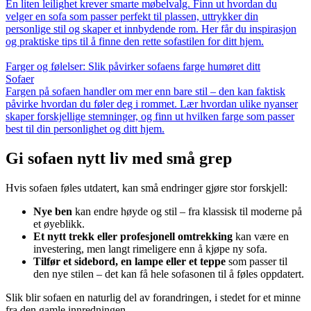
En liten leilighet krever smarte møbelvalg. Finn ut hvordan du
velger en sofa som passer perfekt til plassen, uttrykker din
personlige stil og skaper et innbydende rom. Her får du inspirasjon
og praktiske tips til å finne den rette sofastilen for ditt hjem.
Farger og følelser: Slik påvirker sofaens farge humøret ditt
Sofaer
Fargen på sofaen handler om mer enn bare stil – den kan faktisk
påvirke hvordan du føler deg i rommet. Lær hvordan ulike nyanser
skaper forskjellige stemninger, og finn ut hvilken farge som passer
best til din personlighet og ditt hjem.
Gi sofaen nytt liv med små grep
Hvis sofaen føles utdatert, kan små endringer gjøre stor forskjell:
Nye ben
kan endre høyde og stil – fra klassisk til moderne på
et øyeblikk.
Et nytt trekk eller profesjonell omtrekking
kan være en
investering, men langt rimeligere enn å kjøpe ny sofa.
Tilfør et sidebord, en lampe eller et teppe
som passer til
den nye stilen – det kan få hele sofasonen til å føles oppdatert.
Slik blir sofaen en naturlig del av forandringen, i stedet for et minne
fra den gamle innredningen.