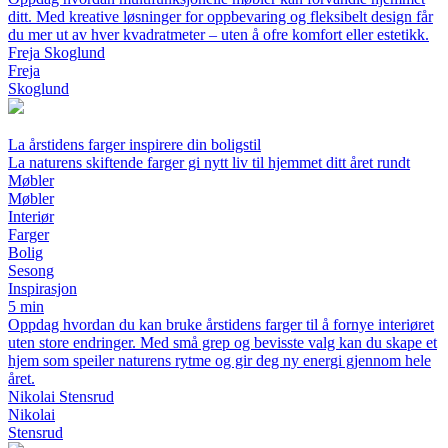
ditt. Med kreative løsninger for oppbevaring og fleksibelt design får
du mer ut av hver kvadratmeter – uten å ofre komfort eller estetikk.
Freja Skoglund
Freja
Skoglund
La årstidens farger inspirere din boligstil
La naturens skiftende farger gi nytt liv til hjemmet ditt året rundt
Møbler
Møbler
Interiør
Farger
Bolig
Sesong
Inspirasjon
5 min
Oppdag hvordan du kan bruke årstidens farger til å fornye interiøret
uten store endringer. Med små grep og bevisste valg kan du skape et
hjem som speiler naturens rytme og gir deg ny energi gjennom hele
året.
Nikolai Stensrud
Nikolai
Stensrud