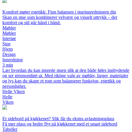
Komfort møter estetikk: Finn balansen i stueinnredningen din
Skap en stue som kombinerer velvære og visuelt uttrykk – der
komfort og stil går hånd i hånd.
Møbler
Møbler
Interiør
Stue
Hjem
Design
Innredning
3 min
Lær hvordan du kan innrede stuen slik at den både føles innbydende
og ser gjennomført ut. Med riktige valg av møbler, farger, materialer
og lys kan du skape et rom som balanserer funksjon, estetikk og
personlighet.
Helle Viken
Helle
Viken
Et sidebord på kjøkkenet? Slik får du ekstra avlastningsplass
Få mer plass og bedre flyt på kjøkkenet med et smart sidebord
Tabeller