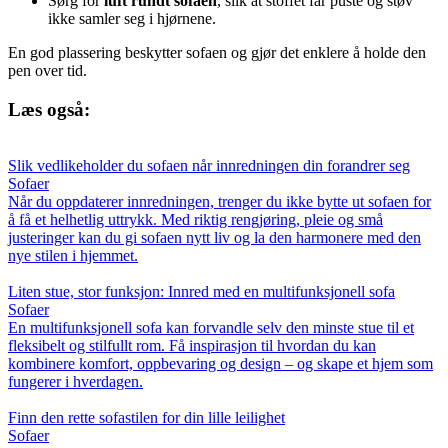
Sørg for
luft rundt sofaen
, slik at stoffet får puste og støv
ikke samler seg i hjørnene.
En god plassering beskytter sofaen og gjør det enklere å holde den
pen over tid.
Læs også:
Slik vedlikeholder du sofaen når innredningen din forandrer seg
Sofaer
Når du oppdaterer innredningen, trenger du ikke bytte ut sofaen for
å få et helhetlig uttrykk. Med riktig rengjøring, pleie og små
justeringer kan du gi sofaen nytt liv og la den harmonere med den
nye stilen i hjemmet.
Liten stue, stor funksjon: Innred med en multifunksjonell sofa
Sofaer
En multifunksjonell sofa kan forvandle selv den minste stue til et
fleksibelt og stilfullt rom. Få inspirasjon til hvordan du kan
kombinere komfort, oppbevaring og design – og skape et hjem som
fungerer i hverdagen.
Finn den rette sofastilen for din lille leilighet
Sofaer