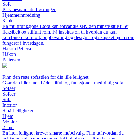
Sofa
Plassbesparende Løsninger
Hjemmeinnredning
3 min
En multifunksjonell sofa kan forvandle selv den minste stue til et
fleksibelt og stilfullt rom. Få inspirasjon til hvordan du kan
kombinere komfort, oppbevaring og design – og skape et hjem som
fungerer i hverdagen.
Håkon Pettersen
Håkon
Pettersen
Finn den rette sofastilen for din lille leilighet
Gjør den lille stuen både stilfull og funksjonell med riktig sofa
Sofaer
Sofaer
Sofa
Interiør
Små Leiligheter
Hjem
Møbler
2 min
En liten leilighet krever smarte møbelvalg. Finn ut hvordan du
velger en sofa som passer perfekt til plassen, uttrykker din