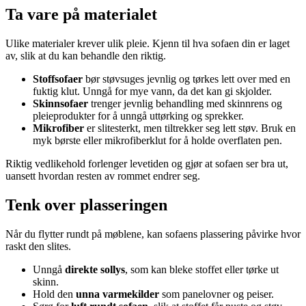
Ta vare på materialet
Ulike materialer krever ulik pleie. Kjenn til hva sofaen din er laget
av, slik at du kan behandle den riktig.
Stoffsofaer
bør støvsuges jevnlig og tørkes lett over med en
fuktig klut. Unngå for mye vann, da det kan gi skjolder.
Skinnsofaer
trenger jevnlig behandling med skinnrens og
pleieprodukter for å unngå uttørking og sprekker.
Mikrofiber
er slitesterkt, men tiltrekker seg lett støv. Bruk en
myk børste eller mikrofiberklut for å holde overflaten pen.
Riktig vedlikehold forlenger levetiden og gjør at sofaen ser bra ut,
uansett hvordan resten av rommet endrer seg.
Tenk over plasseringen
Når du flytter rundt på møblene, kan sofaens plassering påvirke hvor
raskt den slites.
Unngå
direkte sollys
, som kan bleke stoffet eller tørke ut
skinn.
Hold den
unna varmekilder
som panelovner og peiser.