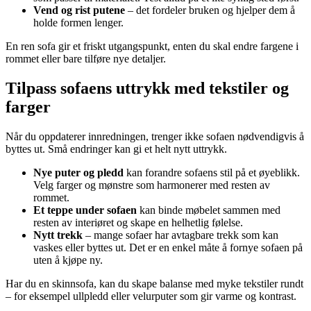
Vend og rist putene
– det fordeler bruken og hjelper dem å
holde formen lenger.
En ren sofa gir et friskt utgangspunkt, enten du skal endre fargene i
rommet eller bare tilføre nye detaljer.
Tilpass sofaens uttrykk med tekstiler og
farger
Når du oppdaterer innredningen, trenger ikke sofaen nødvendigvis å
byttes ut. Små endringer kan gi et helt nytt uttrykk.
Nye puter og pledd
kan forandre sofaens stil på et øyeblikk.
Velg farger og mønstre som harmonerer med resten av
rommet.
Et teppe under sofaen
kan binde møbelet sammen med
resten av interiøret og skape en helhetlig følelse.
Nytt trekk
– mange sofaer har avtagbare trekk som kan
vaskes eller byttes ut. Det er en enkel måte å fornye sofaen på
uten å kjøpe ny.
Har du en skinnsofa, kan du skape balanse med myke tekstiler rundt
– for eksempel ullpledd eller velurputer som gir varme og kontrast.