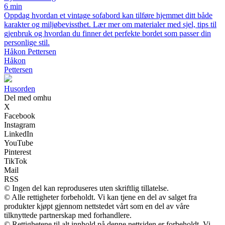
6 min
Oppdag hvordan et vintage sofabord kan tilføre hjemmet ditt både
karakter og miljøbevissthet. Lær mer om materialer med sjel, tips til
gjenbruk og hvordan du finner det perfekte bordet som passer din
personlige stil.
Håkon Pettersen
Håkon
Pettersen
Husorden
Del med omhu
X
Facebook
Instagram
LinkedIn
YouTube
Pinterest
TikTok
Mail
RSS
© Ingen del kan reproduseres uten skriftlig tillatelse.
© Alle rettigheter forbeholdt. Vi kan tjene en del av salget fra
produkter kjøpt gjennom nettstedet vårt som en del av våre
tilknyttede partnerskap med forhandlere.
© Rettighetene til alt innhold på denne nettsiden er forbeholdt. Vi