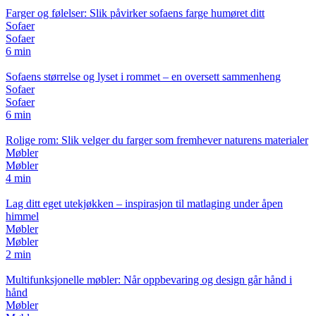
Farger og følelser: Slik påvirker sofaens farge humøret ditt
Sofaer
Sofaer
6 min
Sofaens størrelse og lyset i rommet – en oversett sammenheng
Sofaer
Sofaer
6 min
Rolige rom: Slik velger du farger som fremhever naturens materialer
Møbler
Møbler
4 min
Lag ditt eget utekjøkken – inspirasjon til matlaging under åpen
himmel
Møbler
Møbler
2 min
Multifunksjonelle møbler: Når oppbevaring og design går hånd i
hånd
Møbler