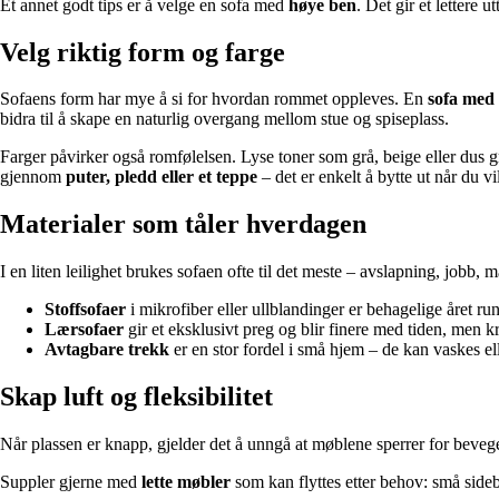
Et annet godt tips er å velge en sofa med
høye ben
. Det gir et lettere 
Velg riktig form og farge
Sofaens form har mye å si for hvordan rommet oppleves. En
sofa med 
bidra til å skape en naturlig overgang mellom stue og spiseplass.
Farger påvirker også romfølelsen. Lyse toner som grå, beige eller dus g
gjennom
puter, pledd eller et teppe
– det er enkelt å bytte ut når du vi
Materialer som tåler hverdagen
I en liten leilighet brukes sofaen ofte til det meste – avslapning, jobb,
Stoffsofaer
i mikrofiber eller ullblandinger er behagelige året ru
Lærsofaer
gir et eksklusivt preg og blir finere med tiden, men kr
Avtagbare trekk
er en stor fordel i små hjem – de kan vaskes elle
Skap luft og fleksibilitet
Når plassen er knapp, gjelder det å unngå at møblene sperrer for beveg
Suppler gjerne med
lette møbler
som kan flyttes etter behov: små sideb