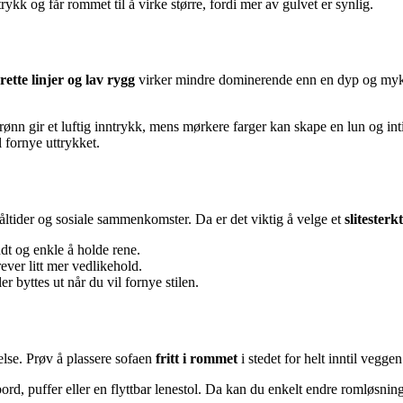
uttrykk og får rommet til å virke større, fordi mer av gulvet er synlig.
rette linjer og lav rygg
virker mindre dominerende enn en dyp og myk 
rønn gir et luftig inntrykk, mens mørkere farger kan skape en lun og int
l fornye uttrykket.
 måltider og sosiale sammenkomster. Da er det viktig å velge et
slitesterk
ndt og enkle å holde rene.
ever litt mer vedlikehold.
r byttes ut når du vil fornye stilen.
else. Prøv å plassere sofaen
fritt i rommet
i stedet for helt inntil vegg
ord, puffer eller en flyttbar lenestol. Da kan du enkelt endre romløsning