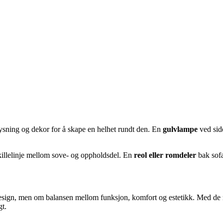
belysning og dekor for å skape en helhet rundt den. En
gulvlampe
ved sid
skillelinje mellom sove- og oppholdsdel. En
reol eller romdeler
bak sofa
 design, men om balansen mellom funksjon, komfort og estetikk. Med de r
gt.