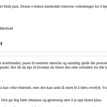
 et friskt pust. Denne e-boken inneholder trinnvise veiledninger for å 
likehold
et
re komfortabel, passe til rommets størrelse og samtidig speile din person
nkt. Her får du tips til hvordan du finner den rette sofastilen for ditt 
a kan virke fristende, men den kan raskt få stuen til å føles overfylt. V
Den gir deg både sitteplass og gjesteseng uten å ta opp ekstra plass.