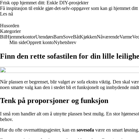
Frisk opp hjemmet ditt: Enkle DIY-prosjekter
Få inspirasjon til enkle gjør-det-selv-oppgaver som kan gi hjemmet ditt
Les nå
Husorden
Kategorier
Bil
Hjemmekontor
Utendørs
Barn
Sove
Båt
Kjøkken
Nåværende
Varme
Ved
Min side
Opprett konto
Nyhetsbrev
Finn den rette sofastilen for din lille leiligh
Når plassen er begrenset, blir valget av sofa ekstra viktig. Den skal væ
noen smarte valg kan den i stedet bli et funksjonelt og innbydende midtpu
Tenk på proporsjoner og funksjon
I små rom handler alt om å utnytte plassen best mulig. En stor hjørnesof
behov.
Har du ofte overnattingsgjester, kan en
sovesofa
være en smart løsning. 