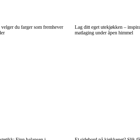
 velger du farger som fremhever
Lag ditt eget utekjøkken – inspira
ler
matlaging under åpen himmel
tetikk: Finn balansen i
Et sidebord på kjøkkenet? Slik få