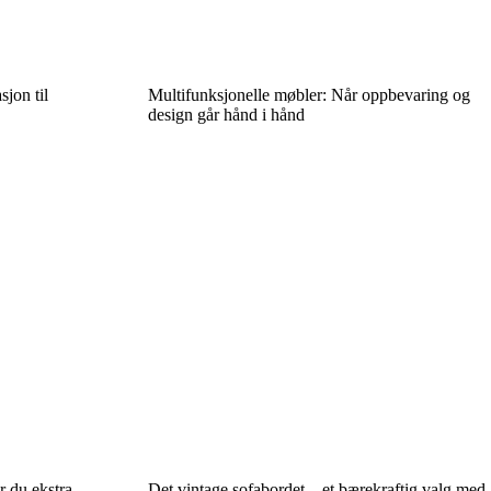
sjon til
Multifunksjonelle møbler: Når oppbevaring og
design går hånd i hånd
r du ekstra
Det vintage sofabordet – et bærekraftig valg med