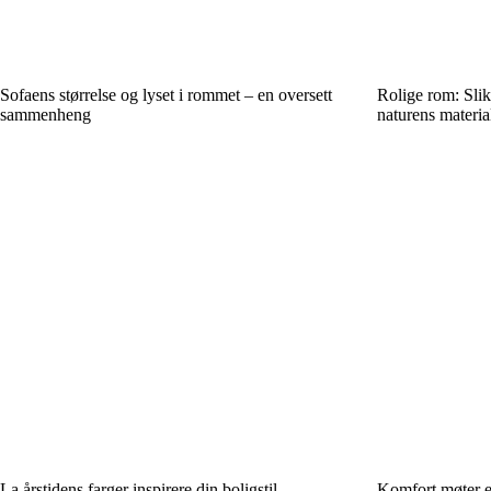
Sofaens størrelse og lyset i rommet – en oversett
Rolige rom: Slik
sammenheng
naturens materia
La årstidens farger inspirere din boligstil
Komfort møter es