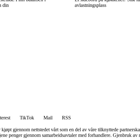
n din
avlastningsplass
terest
TikTok
Mail
RSS
er kjøpt gjennom nettstedet vårt som en del av våre tilknyttede partners
n tjene penger gjennom samarbeidsavtaler med forhandlere. Gjenbruk av m