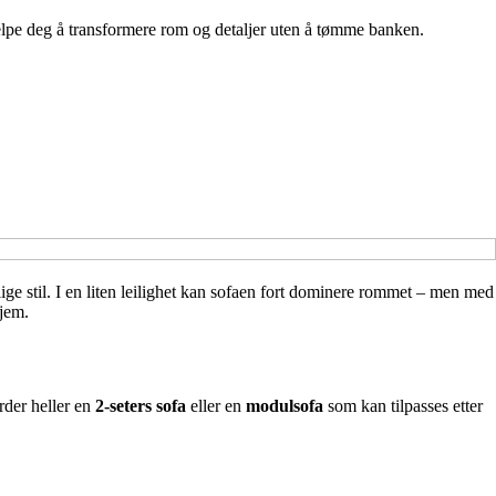
hjelpe deg å transformere rom og detaljer uten å tømme banken.
lige stil. I en liten leilighet kan sofaen fort dominere rommet – men med
hjem.
urder heller en
2-seters sofa
eller en
modulsofa
som kan tilpasses etter