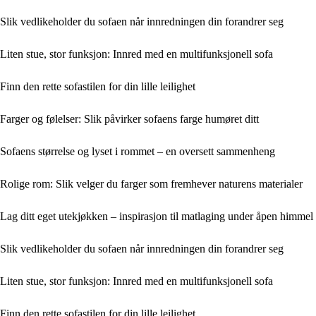
Slik vedlikeholder du sofaen når innredningen din forandrer seg
Liten stue, stor funksjon: Innred med en multifunksjonell sofa
Finn den rette sofastilen for din lille leilighet
Farger og følelser: Slik påvirker sofaens farge humøret ditt
Sofaens størrelse og lyset i rommet – en oversett sammenheng
Rolige rom: Slik velger du farger som fremhever naturens materialer
Lag ditt eget utekjøkken – inspirasjon til matlaging under åpen himmel
Slik vedlikeholder du sofaen når innredningen din forandrer seg
Liten stue, stor funksjon: Innred med en multifunksjonell sofa
Finn den rette sofastilen for din lille leilighet