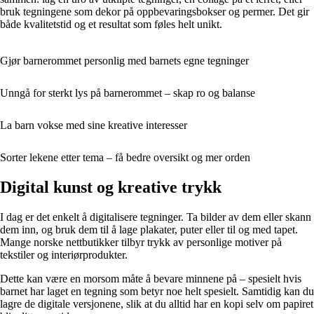
bruk tegningene som dekor på oppbevaringsbokser og permer. Det gir
både kvalitetstid og et resultat som føles helt unikt.
Gjør barnerommet personlig med barnets egne tegninger
Unngå for sterkt lys på barnerommet – skap ro og balanse
La barn vokse med sine kreative interesser
Sorter lekene etter tema – få bedre oversikt og mer orden
Digital kunst og kreative trykk
I dag er det enkelt å digitalisere tegninger. Ta bilder av dem eller skann
dem inn, og bruk dem til å lage plakater, puter eller til og med tapet.
Mange norske nettbutikker tilbyr trykk av personlige motiver på
tekstiler og interiørprodukter.
Dette kan være en morsom måte å bevare minnene på – spesielt hvis
barnet har laget en tegning som betyr noe helt spesielt. Samtidig kan du
lagre de digitale versjonene, slik at du alltid har en kopi selv om papiret