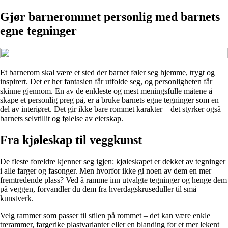
Gjør barnerommet personlig med barnets
egne tegninger
Et barnerom skal være et sted der barnet føler seg hjemme, trygt og
inspirert. Det er her fantasien får utfolde seg, og personligheten får
skinne gjennom. En av de enkleste og mest meningsfulle måtene å
skape et personlig preg på, er å bruke barnets egne tegninger som en
del av interiøret. Det gir ikke bare rommet karakter – det styrker også
barnets selvtillit og følelse av eierskap.
Fra kjøleskap til veggkunst
De fleste foreldre kjenner seg igjen: kjøleskapet er dekket av tegninger
i alle farger og fasonger. Men hvorfor ikke gi noen av dem en mer
fremtredende plass? Ved å ramme inn utvalgte tegninger og henge dem
på veggen, forvandler du dem fra hverdagskruseduller til små
kunstverk.
Velg rammer som passer til stilen på rommet – det kan være enkle
trerammer, fargerike plastvarianter eller en blanding for et mer lekent