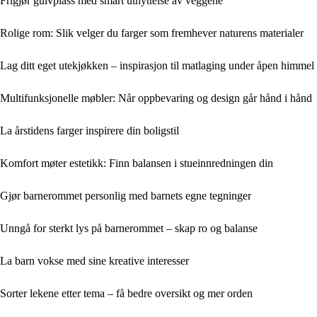
Frigjør gulvplass med smart utnyttelse av veggene
Rolige rom: Slik velger du farger som fremhever naturens materialer
Lag ditt eget utekjøkken – inspirasjon til matlaging under åpen himmel
Multifunksjonelle møbler: Når oppbevaring og design går hånd i hånd
La årstidens farger inspirere din boligstil
Komfort møter estetikk: Finn balansen i stueinnredningen din
Gjør barnerommet personlig med barnets egne tegninger
Unngå for sterkt lys på barnerommet – skap ro og balanse
La barn vokse med sine kreative interesser
Sorter lekene etter tema – få bedre oversikt og mer orden