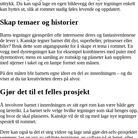
uttrykk. Du kan også lage en egen bildevegg der nye tegninger enkelt
kan byttes ut, slik at rommet stadig føles levende og oppdatert.
Skap temaer og historier
Barns tegninger gjenspeiler ofte interessene deres og fantasiverdenene
de lever i. Kanskje tegner barnet ditt dyr, superhelter, prinsesser eller
biler? Bruk dette som utgangspunkt for å skape et tema i rommet. En
vegg med dyretegninger kan for eksempel kombineres med puter med
dyremotiver, mens en samling av romskip og planeter kan suppleres
med stjerner i taket og en lampe formet som månen.
På den måten blir barnets egne ideer en del av innredningen – og du
viser at du tar kreativiteten deres på alvor.
Gjør det til et felles prosjekt
Å involvere barnet i innredningen av sitt eget rom kan være både gøy
og lærerikt. La barnet selv velge hvilke tegninger som skal henges opp,
og hvor de skal plasseres. Kanskje vil de til og med lage nye tegninger
spesielt til rommet.
Dere kan også ta det et steg videre og lage små gjør-det-selv-prosjekter
sammen: lag en uro av utklipte tegninger, en collage på et lerret, eller