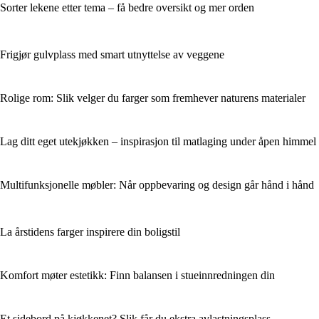
Sorter lekene etter tema – få bedre oversikt og mer orden
Frigjør gulvplass med smart utnyttelse av veggene
Rolige rom: Slik velger du farger som fremhever naturens materialer
Lag ditt eget utekjøkken – inspirasjon til matlaging under åpen himmel
Multifunksjonelle møbler: Når oppbevaring og design går hånd i hånd
La årstidens farger inspirere din boligstil
Komfort møter estetikk: Finn balansen i stueinnredningen din
Et sidebord på kjøkkenet? Slik får du ekstra avlastningsplass