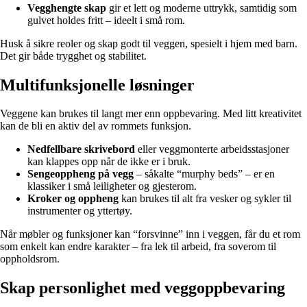
Vegghengte skap
gir et lett og moderne uttrykk, samtidig som
gulvet holdes fritt – ideelt i små rom.
Husk å sikre reoler og skap godt til veggen, spesielt i hjem med barn.
Det gir både trygghet og stabilitet.
Multifunksjonelle løsninger
Veggene kan brukes til langt mer enn oppbevaring. Med litt kreativitet
kan de bli en aktiv del av rommets funksjon.
Nedfellbare skrivebord
eller veggmonterte arbeidsstasjoner
kan klappes opp når de ikke er i bruk.
Sengeoppheng på vegg
– såkalte “murphy beds” – er en
klassiker i små leiligheter og gjesterom.
Kroker og oppheng
kan brukes til alt fra vesker og sykler til
instrumenter og yttertøy.
Når møbler og funksjoner kan “forsvinne” inn i veggen, får du et rom
som enkelt kan endre karakter – fra lek til arbeid, fra soverom til
oppholdsrom.
Skap personlighet med veggoppbevaring