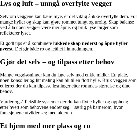
Lys og luft – unngå overfylte vegger
Selv om veggene kan bære mye, er det viktig å ikke overfylle dem. For
mange hyller og skap kan gjøre rommet tungt og urolig. Skap balanse
ved å la noen vegger være mer åpne, og bruk lyse farger som
reflekterer lyset.
Et godt tips er å kombinere
lukkede skap nederst
og
åpne hyller
øverst
. Det gir både ro og letthet i innredningen.
Gjør det selv – og tilpass etter behov
Mange veggløsninger kan du lage selv med enkle midler. En plate,
noen konsoller og litt maling kan bli til en flott hylle. Bruk veggen som
et lerret der du kan tilpasse løsninger etter rommets størrelse og dine
behov.
Vurder også fleksible systemer der du kan flytte hyller og oppheng
etter hvert som behovene endrer seg – særlig på barnerom, hvor
funksjonene utvikler seg med alderen.
Et hjem med mer plass og ro