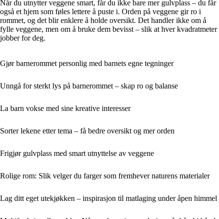
Når du utnytter veggene smart, får du ikke bare mer gulvplass – du får
også et hjem som føles lettere å puste i. Orden på veggene gir ro i
rommet, og det blir enklere å holde oversikt. Det handler ikke om å
fylle veggene, men om å bruke dem bevisst – slik at hver kvadratmeter
jobber for deg.
Gjør barnerommet personlig med barnets egne tegninger
Unngå for sterkt lys på barnerommet – skap ro og balanse
La barn vokse med sine kreative interesser
Sorter lekene etter tema – få bedre oversikt og mer orden
Frigjør gulvplass med smart utnyttelse av veggene
Rolige rom: Slik velger du farger som fremhever naturens materialer
Lag ditt eget utekjøkken – inspirasjon til matlaging under åpen himmel