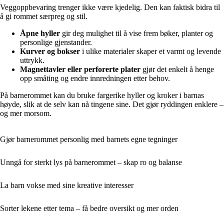
Veggoppbevaring trenger ikke være kjedelig. Den kan faktisk bidra til
å gi rommet særpreg og stil.
Åpne hyller
gir deg mulighet til å vise frem bøker, planter og
personlige gjenstander.
Kurver og bokser
i ulike materialer skaper et varmt og levende
uttrykk.
Magnettavler eller perforerte plater
gjør det enkelt å henge
opp småting og endre innredningen etter behov.
På barnerommet kan du bruke fargerike hyller og kroker i barnas
høyde, slik at de selv kan nå tingene sine. Det gjør ryddingen enklere –
og mer morsom.
Gjør barnerommet personlig med barnets egne tegninger
Unngå for sterkt lys på barnerommet – skap ro og balanse
La barn vokse med sine kreative interesser
Sorter lekene etter tema – få bedre oversikt og mer orden