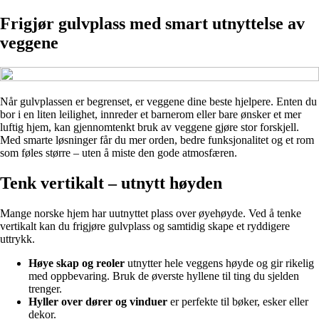
Frigjør gulvplass med smart utnyttelse av
veggene
Når gulvplassen er begrenset, er veggene dine beste hjelpere. Enten du
bor i en liten leilighet, innreder et barnerom eller bare ønsker et mer
luftig hjem, kan gjennomtenkt bruk av veggene gjøre stor forskjell.
Med smarte løsninger får du mer orden, bedre funksjonalitet og et rom
som føles større – uten å miste den gode atmosfæren.
Tenk vertikalt – utnytt høyden
Mange norske hjem har uutnyttet plass over øyehøyde. Ved å tenke
vertikalt kan du frigjøre gulvplass og samtidig skape et ryddigere
uttrykk.
Høye skap og reoler
utnytter hele veggens høyde og gir rikelig
med oppbevaring. Bruk de øverste hyllene til ting du sjelden
trenger.
Hyller over dører og vinduer
er perfekte til bøker, esker eller
dekor.