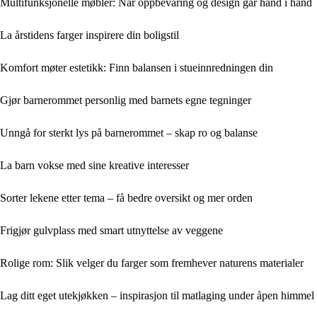
Multifunksjonelle møbler: Når oppbevaring og design går hånd i hånd
La årstidens farger inspirere din boligstil
Komfort møter estetikk: Finn balansen i stueinnredningen din
Gjør barnerommet personlig med barnets egne tegninger
Unngå for sterkt lys på barnerommet – skap ro og balanse
La barn vokse med sine kreative interesser
Sorter lekene etter tema – få bedre oversikt og mer orden
Frigjør gulvplass med smart utnyttelse av veggene
Rolige rom: Slik velger du farger som fremhever naturens materialer
Lag ditt eget utekjøkken – inspirasjon til matlaging under åpen himmel