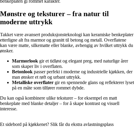
benkeplaten gi rommet karakter.
Mønstre og teksturer – fra natur til
moderne uttrykk
Takket være avansert produksjonsteknologi kan keramiske benkeplater
etterligne alt fra marmor og granitt til betong og metall. Overflatene
kan være matte, silkematte eller blanke, avhengig av hvilket uttrykk du
ønsker.
Marmorlook
gir et tidløst og elegant preg, med naturlige årer
som skaper liv i overflaten.
Betonlook
passer perfekt i moderne og industrielle kjøkken, der
man ønsker et røft og urbant uttrykk.
Metalliske overflater
gir en spennende glans og reflekterer lyset
på en måte som tilfører rommet dybde.
Du kan også kombinere ulike teksturer – for eksempel en matt
benkeplate med blanke detaljer – for å skape kontrast og visuell
interesse.
Et sidebord på kjøkkenet? Slik får du ekstra avlastningsplass