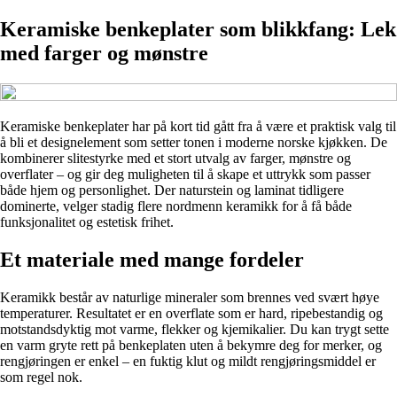
Keramiske benkeplater som blikkfang: Lek
med farger og mønstre
Keramiske benkeplater har på kort tid gått fra å være et praktisk valg til
å bli et designelement som setter tonen i moderne norske kjøkken. De
kombinerer slitestyrke med et stort utvalg av farger, mønstre og
overflater – og gir deg muligheten til å skape et uttrykk som passer
både hjem og personlighet. Der naturstein og laminat tidligere
dominerte, velger stadig flere nordmenn keramikk for å få både
funksjonalitet og estetisk frihet.
Et materiale med mange fordeler
Keramikk består av naturlige mineraler som brennes ved svært høye
temperaturer. Resultatet er en overflate som er hard, ripebestandig og
motstandsdyktig mot varme, flekker og kjemikalier. Du kan trygt sette
en varm gryte rett på benkeplaten uten å bekymre deg for merker, og
rengjøringen er enkel – en fuktig klut og mildt rengjøringsmiddel er
som regel nok.