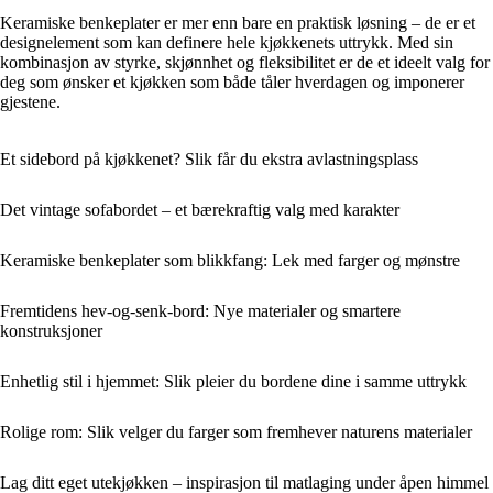
Keramiske benkeplater er mer enn bare en praktisk løsning – de er et
designelement som kan definere hele kjøkkenets uttrykk. Med sin
kombinasjon av styrke, skjønnhet og fleksibilitet er de et ideelt valg for
deg som ønsker et kjøkken som både tåler hverdagen og imponerer
gjestene.
Et sidebord på kjøkkenet? Slik får du ekstra avlastningsplass
Det vintage sofabordet – et bærekraftig valg med karakter
Keramiske benkeplater som blikkfang: Lek med farger og mønstre
Fremtidens hev-og-senk-bord: Nye materialer og smartere
konstruksjoner
Enhetlig stil i hjemmet: Slik pleier du bordene dine i samme uttrykk
Rolige rom: Slik velger du farger som fremhever naturens materialer
Lag ditt eget utekjøkken – inspirasjon til matlaging under åpen himmel