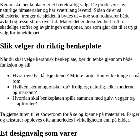
Keramiske benkeplater er et bærekraftig valg. De produseres av
naturlige råmaterialer og har svært lang levetid. Siden de er så
slitesterke, trenger de sjelden å byttes ut – noe som reduserer både
avfall og ressursbruk over tid. Materialet er dessuten helt fritt for
skadelige stoffer og avgir ingen emisjoner, noe som gjør det til et trygt
valg for inneklimaet.
Slik velger du riktig benkeplate
Når du skal velge keramisk benkeplate, bør du tenke gjennom både
funksjon og stil:
Hvor mye lys får kjøkkenet? Mørke farger kan virke tunge i små
rom.
Hvilken stemning ønsker du? Rolig og naturlig, eller moderne
og markant?
Hvordan skal benkeplaten spille sammen med gulv, vegger og
skapfronter?
Ta gjerne turen til et showroom for å se og kjenne på materialet. Farger
og teksturer oppleves ofte annerledes i virkeligheten enn på bilder.
Et designvalg som varer