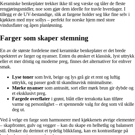
Keramiske benkeplater trekker ikke til seg væske og tåler de fleste
rengjøringsmidler, noe som gjør dem ideelle for travle hverdager. I
tillegg er de UV-bestandige, slik at fargene holder seg like fine selv i
kjøkken med mye sollys – perfekt for norske hjem med store
vindusflater og åpen planløsning.
Farger som skaper stemning
En av de største fordelene med keramiske benkeplater er det brede
spekteret av farger og nyanser. Enten du ønsker et klassisk, lyst uttrykk
eller et mer dristig og moderne preg, finnes det alternativer for enhver
smak.
Lyse toner
som hvit, beige og lys grå gir et rent og luftig
uttrykk, og passer godt til skandinavisk minimalisme.
Mørke nyanser
som antrasitt, sort eller mørk brun gir dybde og
et eksklusivt preg.
Fargede overflater
i grønt, blått eller terrakotta kan tilføre
varme og personlighet – et spennende valg for deg som vil skille
deg ut.
Ved å velge en farge som harmonerer med kjøkkenets øvrige elementer
– skapfronter, gulv og vegger – kan du skape en helhetlig og balansert
stil. Ønsker du derimot et tydelig blikkfang, kan en kontrastfarge på