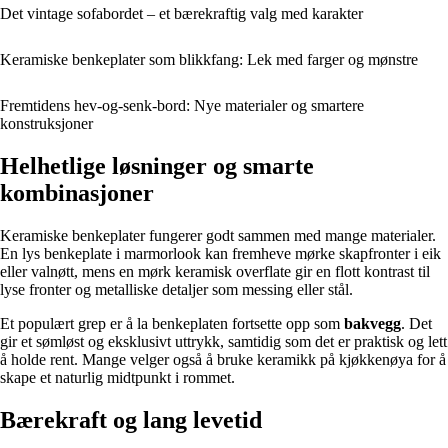
Det vintage sofabordet – et bærekraftig valg med karakter
Keramiske benkeplater som blikkfang: Lek med farger og mønstre
Fremtidens hev-og-senk-bord: Nye materialer og smartere
konstruksjoner
Helhetlige løsninger og smarte
kombinasjoner
Keramiske benkeplater fungerer godt sammen med mange materialer.
En lys benkeplate i marmorlook kan fremheve mørke skapfronter i eik
eller valnøtt, mens en mørk keramisk overflate gir en flott kontrast til
lyse fronter og metalliske detaljer som messing eller stål.
Et populært grep er å la benkeplaten fortsette opp som
bakvegg
. Det
gir et sømløst og eksklusivt uttrykk, samtidig som det er praktisk og lett
å holde rent. Mange velger også å bruke keramikk på kjøkkenøya for å
skape et naturlig midtpunkt i rommet.
Bærekraft og lang levetid