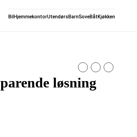
Bil
Hjemmekontor
Utendørs
Barn
Sove
Båt
Kjøkken
sparende løsning