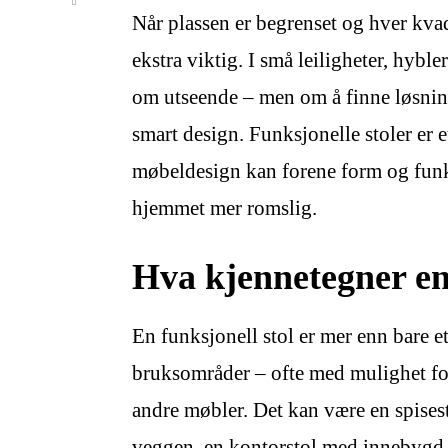
Når plassen er begrenset og hver kvad
ekstra viktig. I små leiligheter, hybl
om utseende – men om å finne løsnin
smart design. Funksjonelle stoler er
møbeldesign kan forene form og funk
hjemmet mer romslig.
Hva kjennetegner en 
En funksjonell stol er mer enn bare et
bruksområder – ofte med mulighet for 
andre møbler. Det kan være en spise
veggen, en kontorstol med innebygd 