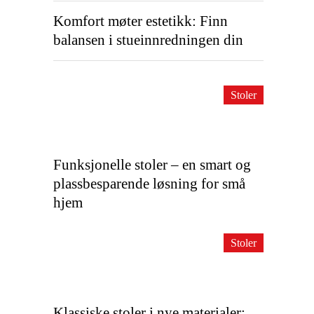
Komfort møter estetikk: Finn
balansen i stueinnredningen din
Stoler
Funksjonelle stoler – en smart og
plassbesparende løsning for små
hjem
Stoler
Klassiske stoler i nye materialer: