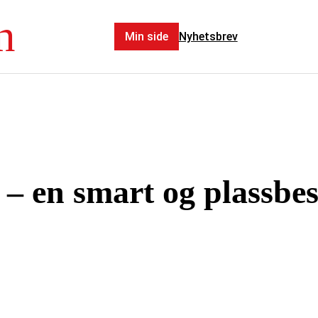
n
Min side
Nyhetsbrev
r – en smart og plassbe