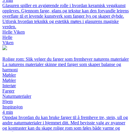
3 min
Glasuren spiller en avgjørende rolle i hvordan keramisk veggkunst
oppleves. Gjennom farge, glans og tekstur kan den forvandle leirens
overflate til et levende kunstverk som fanger lys og skaper dybde.
Utforsk hvordan teknikk og estetikk møtes i glasurens magiske
verden.
Helle Viken
Helle
Viken
Rolige rom: Slik velger du farger som fremhever naturens materialer
La naturens materialer skinne med farger som skaper balanse og
harmoni
Møbler
Møbler
Interiør
Farger
Naturmaterialer
Hjem
Inspirasjon
4 min
Oppdag hvordan du kan bruke farger til å fremheve tre, stein, ull og
andre naturmaterialer i hjemmet ditt. Med bevisste valg av nyanser
og kontraster kan du skape rolige rom som føles både varme og