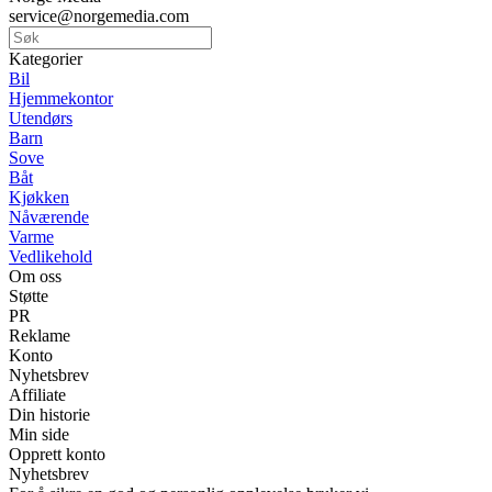
service@norgemedia.com
Kategorier
Bil
Hjemmekontor
Utendørs
Barn
Sove
Båt
Kjøkken
Nåværende
Varme
Vedlikehold
Om oss
Støtte
PR
Reklame
Konto
Nyhetsbrev
Affiliate
Din historie
Min side
Opprett konto
Nyhetsbrev