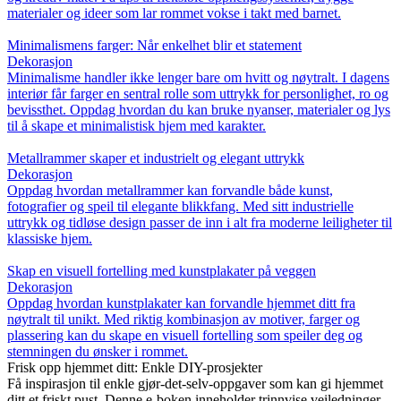
materialer og ideer som lar rommet vokse i takt med barnet.
Minimalismens farger: Når enkelhet blir et statement
Dekorasjon
Minimalisme handler ikke lenger bare om hvitt og nøytralt. I dagens
interiør får farger en sentral rolle som uttrykk for personlighet, ro og
bevissthet. Oppdag hvordan du kan bruke nyanser, materialer og lys
til å skape et minimalistisk hjem med karakter.
Metallrammer skaper et industrielt og elegant uttrykk
Dekorasjon
Oppdag hvordan metallrammer kan forvandle både kunst,
fotografier og speil til elegante blikkfang. Med sitt industrielle
uttrykk og tidløse design passer de inn i alt fra moderne leiligheter til
klassiske hjem.
Skap en visuell fortelling med kunstplakater på veggen
Dekorasjon
Oppdag hvordan kunstplakater kan forvandle hjemmet ditt fra
nøytralt til unikt. Med riktig kombinasjon av motiver, farger og
plassering kan du skape en visuell fortelling som speiler deg og
stemningen du ønsker i rommet.
Frisk opp hjemmet ditt: Enkle DIY-prosjekter
Få inspirasjon til enkle gjør-det-selv-oppgaver som kan gi hjemmet
ditt et friskt pust. Denne e-boken inneholder trinnvise veiledninger