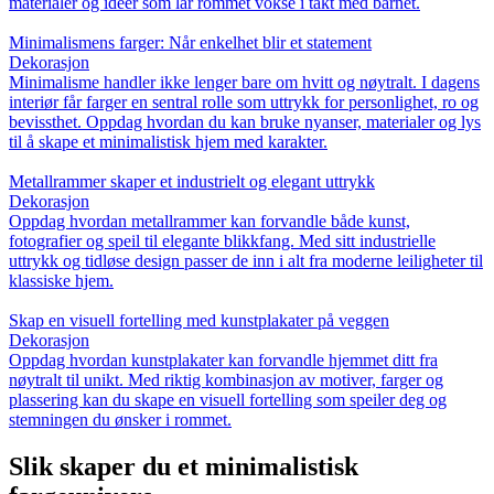
materialer og ideer som lar rommet vokse i takt med barnet.
Minimalismens farger: Når enkelhet blir et statement
Dekorasjon
Minimalisme handler ikke lenger bare om hvitt og nøytralt. I dagens
interiør får farger en sentral rolle som uttrykk for personlighet, ro og
bevissthet. Oppdag hvordan du kan bruke nyanser, materialer og lys
til å skape et minimalistisk hjem med karakter.
Metallrammer skaper et industrielt og elegant uttrykk
Dekorasjon
Oppdag hvordan metallrammer kan forvandle både kunst,
fotografier og speil til elegante blikkfang. Med sitt industrielle
uttrykk og tidløse design passer de inn i alt fra moderne leiligheter til
klassiske hjem.
Skap en visuell fortelling med kunstplakater på veggen
Dekorasjon
Oppdag hvordan kunstplakater kan forvandle hjemmet ditt fra
nøytralt til unikt. Med riktig kombinasjon av motiver, farger og
plassering kan du skape en visuell fortelling som speiler deg og
stemningen du ønsker i rommet.
Slik skaper du et minimalistisk