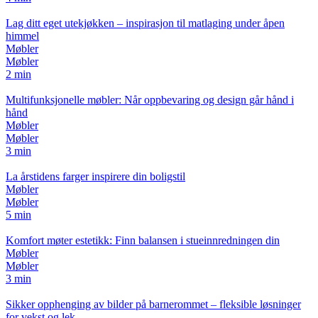
Lag ditt eget utekjøkken – inspirasjon til matlaging under åpen
himmel
Møbler
Møbler
2 min
Multifunksjonelle møbler: Når oppbevaring og design går hånd i
hånd
Møbler
Møbler
3 min
La årstidens farger inspirere din boligstil
Møbler
Møbler
5 min
Komfort møter estetikk: Finn balansen i stueinnredningen din
Møbler
Møbler
3 min
Sikker opphenging av bilder på barnerommet – fleksible løsninger
for vekst og lek