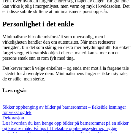
Tenk over hvordan fargene endrer seg i løpet av dagen. En grå tone
kan virke kjølig i morgenlyset, men varm og myk i kveldssolen. Det
er i disse subtile skiftene at minimalismens poesi oppstår.
Personlighet i det enkle
Minimalisme blir ofte misforstått som upersonlig, men i
virkeligheten handler den om autentisitet. Når man reduserer
mengden, blir det som står igjen desto mer betydningsfullt. En enkelt
farget vegg, et keramisk objekt eller et maleri kan si mer om en
persons smak enn et rom fylt med ting.
Det krever mot å velge enkelhet – og enda mer mot å la fargene tale
i stedet for å overdøve dem. Minimalismens farger er ikke nøytrale;
de er stille, men sterke.
Læs også:
Sikker opphenging av bilder på barnerommet – fleksible løsninger
for vekst og lek
Dekorasjon
Lær hvordan du kan henge opp bilder på barnerommet på en sikker
og kreativ måte. Få tips til fleksible opphengssystemer, trygge