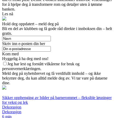
for å hjelpe deg å transformere rom og detaljer uten å tømme
banken.
Les nå
Hold deg oppdatert – meld deg på
Bli en del av klubben og få gode råd direkte i innboksen din – helt
gratis.
Skriv inn e-posten din her
Kom med
Hyggelig å ha deg med oss!
Jeg har lest og forstått vilkårene for bruk og
personvernerklæringen.
Meld deg på nyhetsbrevet og få verdifullt innhold – og ikke
bekymre deg, du kan alltid melde deg av. Vi tar vare på dataene
dine.
Sikker opphenging av bilder på barnerommet – fleksible løsninger
for vekst og lek
Dekorasjon
Dekorasjon
6 min