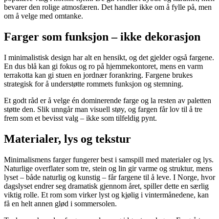
bevarer den rolige atmosfæren. Det handler ikke om å fylle på, men
om å velge med omtanke.
Farger som funksjon – ikke dekorasjon
I minimalistisk design har alt en hensikt, og det gjelder også fargene.
En dus blå kan gi fokus og ro på hjemmekontoret, mens en varm
terrakotta kan gi stuen en jordnær forankring. Fargene brukes
strategisk for å understøtte rommets funksjon og stemning.
Et godt råd er å velge én dominerende farge og la resten av paletten
støtte den. Slik unngår man visuell støy, og fargen får lov til å tre
frem som et bevisst valg – ikke som tilfeldig pynt.
Materialer, lys og tekstur
Minimalismens farger fungerer best i samspill med materialer og lys.
Naturlige overflater som tre, stein og lin gir varme og struktur, mens
lyset – både naturlig og kunstig – får fargene til å leve. I Norge, hvor
dagslyset endrer seg dramatisk gjennom året, spiller dette en særlig
viktig rolle. Et rom som virker lyst og kjølig i vintermånedene, kan
få en helt annen glød i sommersolen.