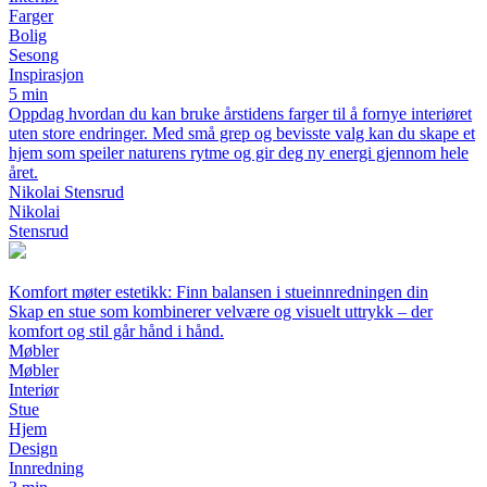
Farger
Bolig
Sesong
Inspirasjon
5 min
Oppdag hvordan du kan bruke årstidens farger til å fornye interiøret
uten store endringer. Med små grep og bevisste valg kan du skape et
hjem som speiler naturens rytme og gir deg ny energi gjennom hele
året.
Nikolai Stensrud
Nikolai
Stensrud
Komfort møter estetikk: Finn balansen i stueinnredningen din
Skap en stue som kombinerer velvære og visuelt uttrykk – der
komfort og stil går hånd i hånd.
Møbler
Møbler
Interiør
Stue
Hjem
Design
Innredning