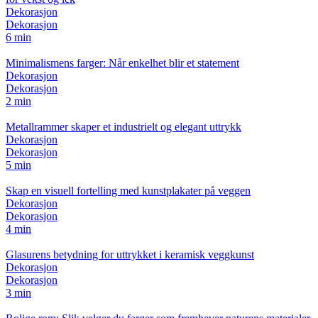
Dekorasjon
Dekorasjon
6 min
Minimalismens farger: Når enkelhet blir et statement
Dekorasjon
Dekorasjon
2 min
Metallrammer skaper et industrielt og elegant uttrykk
Dekorasjon
Dekorasjon
5 min
Skap en visuell fortelling med kunstplakater på veggen
Dekorasjon
Dekorasjon
4 min
Glasurens betydning for uttrykket i keramisk veggkunst
Dekorasjon
Dekorasjon
3 min