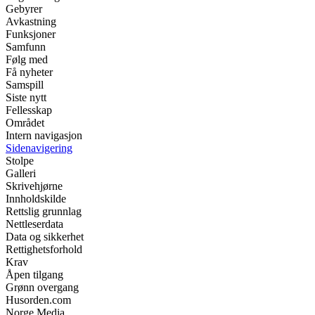
Gebyrer
Avkastning
Funksjoner
Samfunn
Følg med
Få nyheter
Samspill
Siste nytt
Fellesskap
Området
Intern navigasjon
Sidenavigering
Stolpe
Galleri
Skrivehjørne
Innholdskilde
Rettslig grunnlag
Nettleserdata
Data og sikkerhet
Rettighetsforhold
Krav
Åpen tilgang
Grønn overgang
Husorden.com
Norge Media