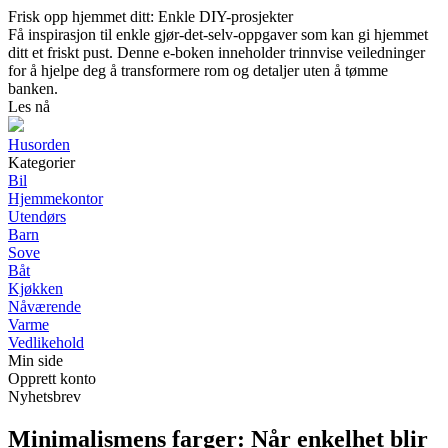
Frisk opp hjemmet ditt: Enkle DIY-prosjekter
Få inspirasjon til enkle gjør-det-selv-oppgaver som kan gi hjemmet
ditt et friskt pust. Denne e-boken inneholder trinnvise veiledninger
for å hjelpe deg å transformere rom og detaljer uten å tømme
banken.
Les nå
Husorden
Kategorier
Bil
Hjemmekontor
Utendørs
Barn
Sove
Båt
Kjøkken
Nåværende
Varme
Vedlikehold
Min side
Opprett konto
Nyhetsbrev
Minimalismens farger: Når enkelhet blir