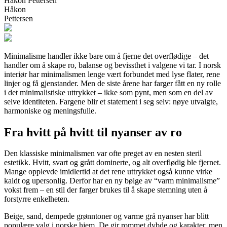
Håkon Pettersen
Håkon
Pettersen
Minimalisme handler ikke bare om å fjerne det overflødige – det
handler om å skape ro, balanse og bevissthet i valgene vi tar. I norsk
interiør har minimalismen lenge vært forbundet med lyse flater, rene
linjer og få gjenstander. Men de siste årene har farger fått en ny rolle
i det minimalistiske uttrykket – ikke som pynt, men som en del av
selve identiteten. Fargene blir et statement i seg selv: nøye utvalgte,
harmoniske og meningsfulle.
Fra hvitt på hvitt til nyanser av ro
Den klassiske minimalismen var ofte preget av en nesten steril
estetikk. Hvitt, svart og grått dominerte, og alt overflødig ble fjernet.
Mange opplevde imidlertid at det rene uttrykket også kunne virke
kaldt og upersonlig. Derfor har en ny bølge av “varm minimalisme”
vokst frem – en stil der farger brukes til å skape stemning uten å
forstyrre enkelheten.
Beige, sand, dempede grønntoner og varme grå nyanser har blitt
populære valg i norske hjem. De gir rommet dybde og karakter, men