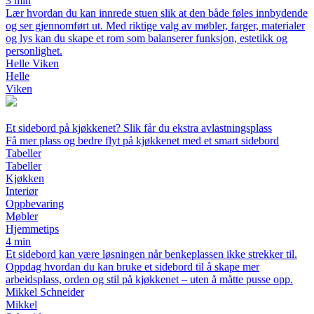
3 min
Lær hvordan du kan innrede stuen slik at den både føles innbydende
og ser gjennomført ut. Med riktige valg av møbler, farger, materialer
og lys kan du skape et rom som balanserer funksjon, estetikk og
personlighet.
Helle Viken
Helle
Viken
Et sidebord på kjøkkenet? Slik får du ekstra avlastningsplass
Få mer plass og bedre flyt på kjøkkenet med et smart sidebord
Tabeller
Tabeller
Kjøkken
Interiør
Oppbevaring
Møbler
Hjemmetips
4 min
Et sidebord kan være løsningen når benkeplassen ikke strekker til.
Oppdag hvordan du kan bruke et sidebord til å skape mer
arbeidsplass, orden og stil på kjøkkenet – uten å måtte pusse opp.
Mikkel Schneider
Mikkel