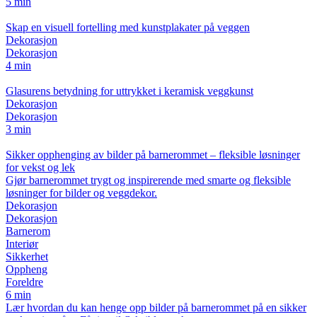
5 min
Skap en visuell fortelling med kunstplakater på veggen
Dekorasjon
Dekorasjon
4 min
Glasurens betydning for uttrykket i keramisk veggkunst
Dekorasjon
Dekorasjon
3 min
Sikker opphenging av bilder på barnerommet – fleksible løsninger
for vekst og lek
Gjør barnerommet trygt og inspirerende med smarte og fleksible
løsninger for bilder og veggdekor.
Dekorasjon
Dekorasjon
Barnerom
Interiør
Sikkerhet
Oppheng
Foreldre
6 min
Lær hvordan du kan henge opp bilder på barnerommet på en sikker