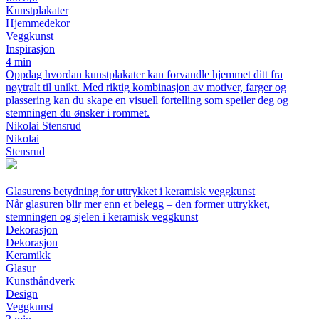
Kunstplakater
Hjemmedekor
Veggkunst
Inspirasjon
4 min
Oppdag hvordan kunstplakater kan forvandle hjemmet ditt fra
nøytralt til unikt. Med riktig kombinasjon av motiver, farger og
plassering kan du skape en visuell fortelling som speiler deg og
stemningen du ønsker i rommet.
Nikolai Stensrud
Nikolai
Stensrud
Glasurens betydning for uttrykket i keramisk veggkunst
Når glasuren blir mer enn et belegg – den former uttrykket,
stemningen og sjelen i keramisk veggkunst
Dekorasjon
Dekorasjon
Keramikk
Glasur
Kunsthåndverk
Design
Veggkunst