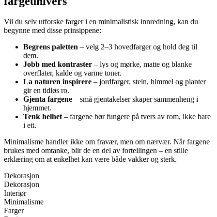
fargeunivers
Vil du selv utforske farger i en minimalistisk innredning, kan du
begynne med disse prinsippene:
Begrens paletten
– velg 2–3 hovedfarger og hold deg til
dem.
Jobb med kontraster
– lys og mørke, matte og blanke
overflater, kalde og varme toner.
La naturen inspirere
– jordfarger, stein, himmel og planter
gir en tidløs ro.
Gjenta fargene
– små gjentakelser skaper sammenheng i
hjemmet.
Tenk helhet
– fargene bør fungere på tvers av rom, ikke bare
i ett.
Minimalisme handler ikke om fravær, men om nærvær. Når fargene
brukes med omtanke, blir de en del av fortellingen – en stille
erklæring om at enkelhet kan være både vakker og sterk.
Dekorasjon
Dekorasjon
Interiør
Minimalisme
Farger