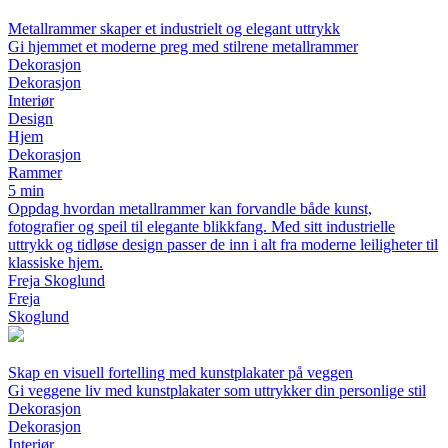
Metallrammer skaper et industrielt og elegant uttrykk
Gi hjemmet et moderne preg med stilrene metallrammer
Dekorasjon
Dekorasjon
Interiør
Design
Hjem
Dekorasjon
Rammer
5 min
Oppdag hvordan metallrammer kan forvandle både kunst,
fotografier og speil til elegante blikkfang. Med sitt industrielle
uttrykk og tidløse design passer de inn i alt fra moderne leiligheter til
klassiske hjem.
Freja Skoglund
Freja
Skoglund
Skap en visuell fortelling med kunstplakater på veggen
Gi veggene liv med kunstplakater som uttrykker din personlige stil
Dekorasjon
Dekorasjon
Interiør