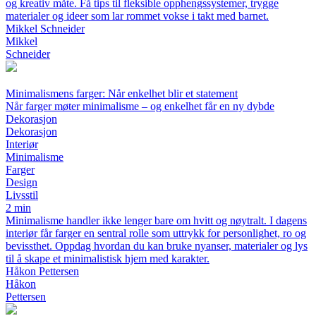
og kreativ måte. Få tips til fleksible opphengssystemer, trygge
materialer og ideer som lar rommet vokse i takt med barnet.
Mikkel Schneider
Mikkel
Schneider
Minimalismens farger: Når enkelhet blir et statement
Når farger møter minimalisme – og enkelhet får en ny dybde
Dekorasjon
Dekorasjon
Interiør
Minimalisme
Farger
Design
Livsstil
2 min
Minimalisme handler ikke lenger bare om hvitt og nøytralt. I dagens
interiør får farger en sentral rolle som uttrykk for personlighet, ro og
bevissthet. Oppdag hvordan du kan bruke nyanser, materialer og lys
til å skape et minimalistisk hjem med karakter.
Håkon Pettersen
Håkon
Pettersen