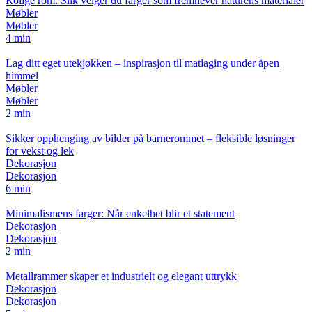
Rolige rom: Slik velger du farger som fremhever naturens materialer
Møbler
Møbler
4 min
Lag ditt eget utekjøkken – inspirasjon til matlaging under åpen
himmel
Møbler
Møbler
2 min
Sikker opphenging av bilder på barnerommet – fleksible løsninger
for vekst og lek
Dekorasjon
Dekorasjon
6 min
Minimalismens farger: Når enkelhet blir et statement
Dekorasjon
Dekorasjon
2 min
Metallrammer skaper et industrielt og elegant uttrykk
Dekorasjon
Dekorasjon