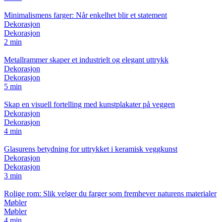
Minimalismens farger: Når enkelhet blir et statement
Dekorasjon
Dekorasjon
2 min
Metallrammer skaper et industrielt og elegant uttrykk
Dekorasjon
Dekorasjon
5 min
Skap en visuell fortelling med kunstplakater på veggen
Dekorasjon
Dekorasjon
4 min
Glasurens betydning for uttrykket i keramisk veggkunst
Dekorasjon
Dekorasjon
3 min
Rolige rom: Slik velger du farger som fremhever naturens materialer
Møbler
Møbler
4 min