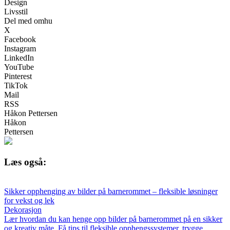
Design
Livsstil
Del med omhu
X
Facebook
Instagram
LinkedIn
YouTube
Pinterest
TikTok
Mail
RSS
Håkon Pettersen
Håkon
Pettersen
Læs også:
Sikker opphenging av bilder på barnerommet – fleksible løsninger
for vekst og lek
Dekorasjon
Lær hvordan du kan henge opp bilder på barnerommet på en sikker
og kreativ måte. Få tips til fleksible opphengssystemer, trygge