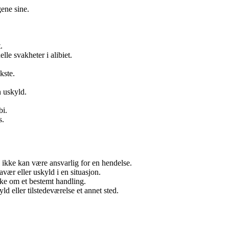
gene sine.
.
le svakheter i alibiet.
kste.
n uskyld.
bi.
s.
 ikke kan være ansvarlig for en hendelse.
avær eller uskyld i en situasjon.
ke om et bestemt handling.
ld eller tilstedeværelse et annet sted.