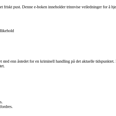
 et friskt pust. Denne e-boken inneholder trinnvise veiledninger for å 
likehold
net sted enn åstedet for en kriminell handling på det aktuelle tidspunkte
et.
s.
fordres.