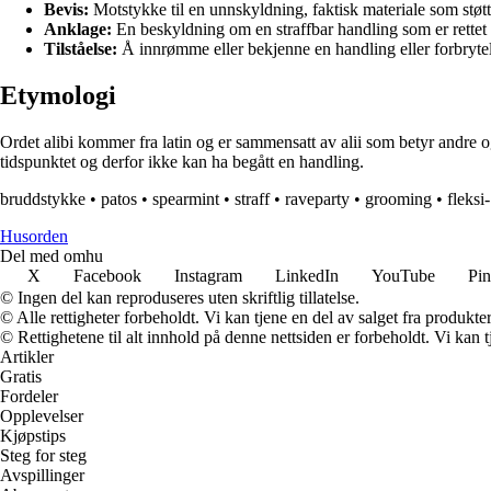
Bevis:
Motstykke til en unnskyldning, faktisk materiale som støt
Anklage:
En beskyldning om en straffbar handling som er rettet
Tilståelse:
Å innrømme eller bekjenne en handling eller forbrytel
Etymologi
Ordet alibi kommer fra latin og er sammensatt av alii som betyr andre og 
tidspunktet og derfor ikke kan ha begått en handling.
bruddstykke
•
patos
•
spearmint
•
straff
•
raveparty
•
grooming
•
fleksi-
Husorden
Del med omhu
X
Facebook
Instagram
LinkedIn
YouTube
Pin
© Ingen del kan reproduseres uten skriftlig tillatelse.
© Alle rettigheter forbeholdt. Vi kan tjene en del av salget fra produkt
© Rettighetene til alt innhold på denne nettsiden er forbeholdt. Vi ka
Artikler
Gratis
Fordeler
Opplevelser
Kjøpstips
Steg for steg
Avspillinger