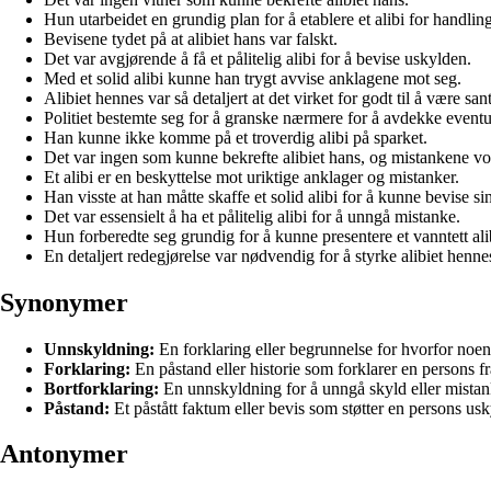
Hun utarbeidet en grundig plan for å etablere et alibi for handlin
Bevisene tydet på at alibiet hans var falskt.
Det var avgjørende å få et pålitelig alibi for å bevise uskylden.
Med et solid alibi kunne han trygt avvise anklagene mot seg.
Alibiet hennes var så detaljert at det virket for godt til å være sant
Politiet bestemte seg for å granske nærmere for å avdekke eventuel
Han kunne ikke komme på et troverdig alibi på sparket.
Det var ingen som kunne bekrefte alibiet hans, og mistankene vo
Et alibi er en beskyttelse mot uriktige anklager og mistanker.
Han visste at han måtte skaffe et solid alibi for å kunne bevise si
Det var essensielt å ha et pålitelig alibi for å unngå mistanke.
Hun forberedte seg grundig for å kunne presentere et vanntett ali
En detaljert redegjørelse var nødvendig for å styrke alibiet henne
Synonymer
Unnskyldning:
En forklaring eller begrunnelse for hvorfor noen
Forklaring:
En påstand eller historie som forklarer en persons fr
Bortforklaring:
En unnskyldning for å unngå skyld eller mistan
Påstand:
Et påstått faktum eller bevis som støtter en persons usky
Antonymer