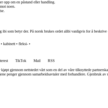
ter opp om en påstand eller handling.
 mot noen.
se.
ibi som betyr der. På norsk brukes ordet alibi vanligvis for å beskrive e
•
kabinett
•
fleksi-
•
terest
TikTok
Mail
RSS
er kjøpt gjennom nettstedet vårt som en del av våre tilknyttede partners
n tjene penger gjennom samarbeidsavtaler med forhandlere. Gjenbruk av m