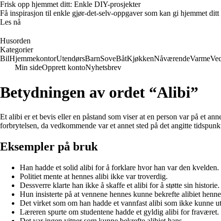
Frisk opp hjemmet ditt: Enkle DIY-prosjekter
Få inspirasjon til enkle gjør-det-selv-oppgaver som kan gi hjemmet ditt
Les nå
Husorden
Kategorier
Bil
Hjemmekontor
Utendørs
Barn
Sove
Båt
Kjøkken
Nåværende
Varme
Ved
Min side
Opprett konto
Nyhetsbrev
Betydningen av ordet “Alibi”
Et alibi er et bevis eller en påstand som viser at en person var på et an
forbrytelsen, da vedkommende var et annet sted på det angitte tidspunkt
Eksempler på bruk
Han hadde et solid alibi for å forklare hvor han var den kvelden.
Politiet mente at hennes alibi ikke var troverdig.
Dessverre klarte han ikke å skaffe et alibi for å støtte sin historie.
Hun insisterte på at vennene hennes kunne bekrefte alibiet henne
Det virket som om han hadde et vannfast alibi som ikke kunne ut
Læreren spurte om studentene hadde et gyldig alibi for fraværet.
Det var ingen vitner som kunne bekrefte alibiet hans.