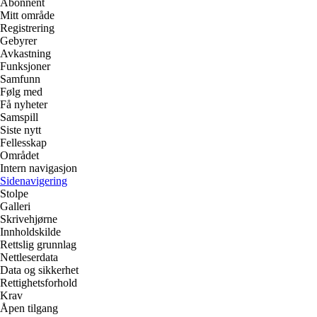
Abonnent
Mitt område
Registrering
Gebyrer
Avkastning
Funksjoner
Samfunn
Følg med
Få nyheter
Samspill
Siste nytt
Fellesskap
Området
Intern navigasjon
Sidenavigering
Stolpe
Galleri
Skrivehjørne
Innholdskilde
Rettslig grunnlag
Nettleserdata
Data og sikkerhet
Rettighetsforhold
Krav
Åpen tilgang