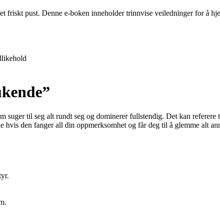
 et friskt pust. Denne e-boken inneholder trinnvise veiledninger for å 
likehold
ukende”
uger til seg alt rundt seg og dominerer fullstendig. Det kan referere t
 hvis den fanger all din oppmerksomhet og får deg til å glemme alt ann
yr.
m.