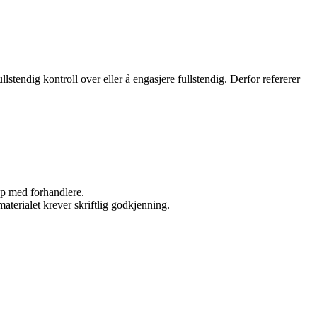
stendig kontroll over eller å engasjere fullstendig. Derfor refererer
kap med forhandlere.
aterialet krever skriftlig godkjenning.