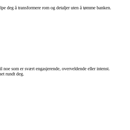
hjelpe deg å transformere rom og detaljer uten å tømme banken.
il noe som er svært engasjerende, overveldende eller intenst.
et rundt deg.