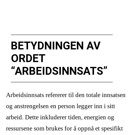
BETYDNINGEN AV
ORDET
“ARBEIDSINNSATS”
Arbeidsinnsats refererer til den totale innsatsen
og anstrengelsen en person legger inn i sitt
arbeid. Dette inkluderer tiden, energien og
ressursene som brukes for å oppnå et spesifikt