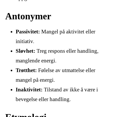
Antonymer
Passivitet:
Mangel på aktivitet eller
initiativ.
Sløvhet:
Treg respons eller handling,
manglende energi.
Trøtthet:
Følelse av utmattelse eller
mangel på energi.
Inaktivitet:
Tilstand av ikke å være i
bevegelse eller handling.