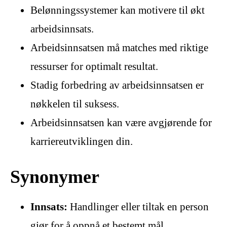
Belønningssystemer kan motivere til økt
arbeidsinnsats.
Arbeidsinnsatsen må matches med riktige
ressurser for optimalt resultat.
Stadig forbedring av arbeidsinnsatsen er
nøkkelen til suksess.
Arbeidsinnsatsen kan være avgjørende for
karriereutviklingen din.
Synonymer
Innsats:
Handlinger eller tiltak en person
gjør for å oppnå et bestemt mål