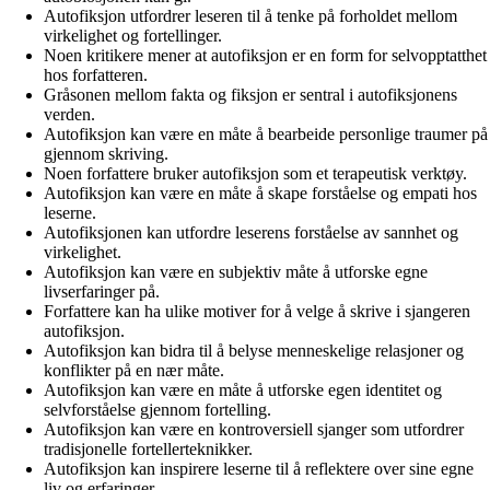
Autofiksjon utfordrer leseren til å tenke på forholdet mellom
virkelighet og fortellinger.
Noen kritikere mener at autofiksjon er en form for selvopptatthet
hos forfatteren.
Gråsonen mellom fakta og fiksjon er sentral i autofiksjonens
verden.
Autofiksjon kan være en måte å bearbeide personlige traumer på
gjennom skriving.
Noen forfattere bruker autofiksjon som et terapeutisk verktøy.
Autofiksjon kan være en måte å skape forståelse og empati hos
leserne.
Autofiksjonen kan utfordre leserens forståelse av sannhet og
virkelighet.
Autofiksjon kan være en subjektiv måte å utforske egne
livserfaringer på.
Forfattere kan ha ulike motiver for å velge å skrive i sjangeren
autofiksjon.
Autofiksjon kan bidra til å belyse menneskelige relasjoner og
konflikter på en nær måte.
Autofiksjon kan være en måte å utforske egen identitet og
selvforståelse gjennom fortelling.
Autofiksjon kan være en kontroversiell sjanger som utfordrer
tradisjonelle fortellerteknikker.
Autofiksjon kan inspirere leserne til å reflektere over sine egne
liv og erfaringer.