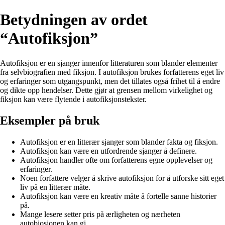
Betydningen av ordet
“Autofiksjon”
Autofiksjon er en sjanger innenfor litteraturen som blander elementer
fra selvbiografien med fiksjon. I autofiksjon brukes forfatterens eget liv
og erfaringer som utgangspunkt, men det tillates også frihet til å endre
og dikte opp hendelser. Dette gjør at grensen mellom virkelighet og
fiksjon kan være flytende i autofiksjonstekster.
Eksempler på bruk
Autofiksjon er en litterær sjanger som blander fakta og fiksjon.
Autofiksjon kan være en utfordrende sjanger å definere.
Autofiksjon handler ofte om forfatterens egne opplevelser og
erfaringer.
Noen forfattere velger å skrive autofiksjon for å utforske sitt eget
liv på en litterær måte.
Autofiksjon kan være en kreativ måte å fortelle sanne historier
på.
Mange lesere setter pris på ærligheten og nærheten
autobiosjonen kan gi.