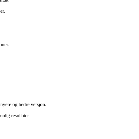
er.
oner.
 nyere og bedre versjon.
ulig resultater.