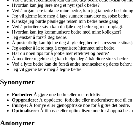
Hvordan kan jeg lære meg et nytt språk bedre?
Ved å organisere tankene mine bedre, kan jeg ta bedre beslutning
Jeg vil gjerne lære meg å lage sunnere matvarer og spise bedre.
Kanskje jeg burde planlegge reisen min bedre neste gang.
Ved å prioritere søvn kan du føle deg bedre og mer opplagt.
Hvordan kan jeg kommunisere bedre med mine kollegaer?
Jeg ønsker å forstå deg bedre.
Å puste riktig kan hjelpe deg å føle deg bedre i stressende situasj
Jeg ønsker å lære meg å organisere hjemmet mitt bedre.
Har du noen tips for å jobbe mer effektivt og bedre?
Å meditere regelmessig kan hjelpe deg å håndtere stress bedre.
Ved å lytte bedre kan du forstå andre mennesker og deres behov.
Jeg vil gjerne lære meg å tegne bedre.
Synonymer
Forbedre:
Å gjøre noe bedre eller mer effektivt.
Oppgradere:
Å oppdatere, forbedre eller modernisere noe til en
Fornye:
Å fornye eller gjenoppfriske noe for å gjøre det bedre.
Optimalisere:
Å tilpasse eller optimalisere noe for å oppnå best m
Antonymer