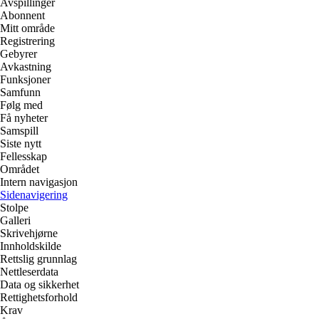
Avspillinger
Abonnent
Mitt område
Registrering
Gebyrer
Avkastning
Funksjoner
Samfunn
Følg med
Få nyheter
Samspill
Siste nytt
Fellesskap
Området
Intern navigasjon
Sidenavigering
Stolpe
Galleri
Skrivehjørne
Innholdskilde
Rettslig grunnlag
Nettleserdata
Data og sikkerhet
Rettighetsforhold
Krav