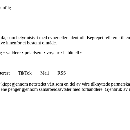
nuftig.
, som betyr utstyrt med evner eller talentfull. Begrepet refererer til en
gave innenfor et bestemt område.
ng
•
validere
•
polarisere
•
voyeur
•
habituell
•
terest
TikTok
Mail
RSS
er kjøpt gjennom nettstedet vårt som en del av våre tilknyttede partners
n tjene penger gjennom samarbeidsavtaler med forhandlere. Gjenbruk av m