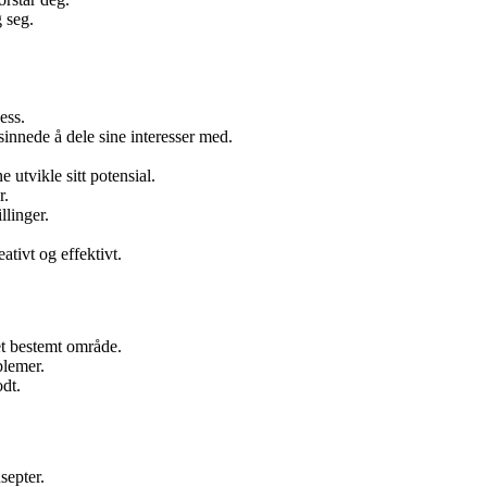
 seg.
ess.
sinnede å dele sine interesser med.
 utvikle sitt potensial.
r.
linger.
ativt og effektivt.
et bestemt område.
blemer.
dt.
septer.