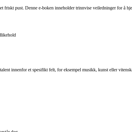
 et friskt pust. Denne e-boken inneholder trinnvise veiledninger for å 
likehold
lent innenfor et spesifikt felt, for eksempel musikk, kunst eller vitenska
orstår deg.