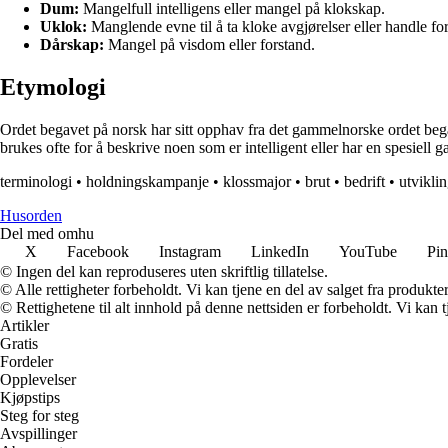
Dum:
Mangelfull intelligens eller mangel på klokskap.
Uklok:
Manglende evne til å ta kloke avgjørelser eller handle for
Dårskap:
Mangel på visdom eller forstand.
Etymologi
Ordet begavet på norsk har sitt opphav fra det gammelnorske ordet begafa
brukes ofte for å beskrive noen som er intelligent eller har en spesiell 
terminologi
•
holdningskampanje
•
klossmajor
•
brut
•
bedrift
•
utvikli
Husorden
Del med omhu
X
Facebook
Instagram
LinkedIn
YouTube
Pin
© Ingen del kan reproduseres uten skriftlig tillatelse.
© Alle rettigheter forbeholdt. Vi kan tjene en del av salget fra produkt
© Rettighetene til alt innhold på denne nettsiden er forbeholdt. Vi ka
Artikler
Gratis
Fordeler
Opplevelser
Kjøpstips
Steg for steg
Avspillinger