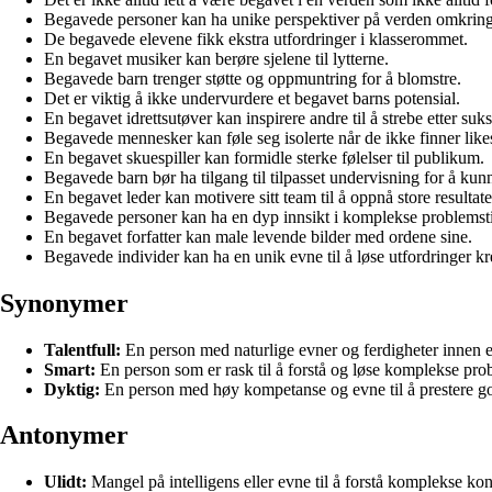
Begavede personer kan ha unike perspektiver på verden omkring
De begavede elevene fikk ekstra utfordringer i klasserommet.
En begavet musiker kan berøre sjelene til lytterne.
Begavede barn trenger støtte og oppmuntring for å blomstre.
Det er viktig å ikke undervurdere et begavet barns potensial.
En begavet idrettsutøver kan inspirere andre til å strebe etter suks
Begavede mennesker kan føle seg isolerte når de ikke finner like
En begavet skuespiller kan formidle sterke følelser til publikum.
Begavede barn bør ha tilgang til tilpasset undervisning for å kunne
En begavet leder kan motivere sitt team til å oppnå store resultate
Begavede personer kan ha en dyp innsikt i komplekse problemstil
En begavet forfatter kan male levende bilder med ordene sine.
Begavede individer kan ha en unik evne til å løse utfordringer kre
Synonymer
Talentfull:
En person med naturlige evner og ferdigheter innen 
Smart:
En person som er rask til å forstå og løse komplekse pro
Dyktig:
En person med høy kompetanse og evne til å prestere go
Antonymer
Ulidt:
Mangel på intelligens eller evne til å forstå komplekse kon