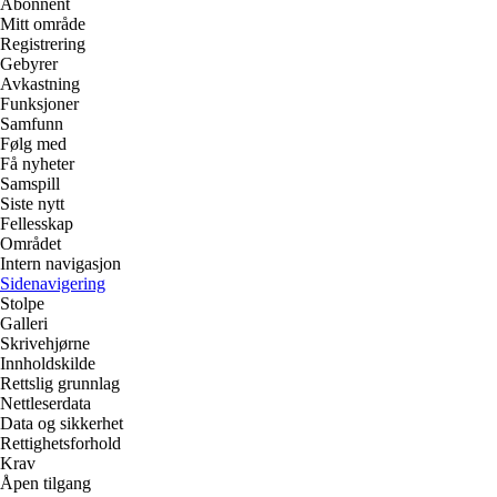
Abonnent
Mitt område
Registrering
Gebyrer
Avkastning
Funksjoner
Samfunn
Følg med
Få nyheter
Samspill
Siste nytt
Fellesskap
Området
Intern navigasjon
Sidenavigering
Stolpe
Galleri
Skrivehjørne
Innholdskilde
Rettslig grunnlag
Nettleserdata
Data og sikkerhet
Rettighetsforhold
Krav
Åpen tilgang