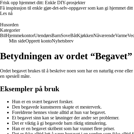
Frisk opp hjemmet ditt: Enkle DIY-prosjekter
Få inspirasjon til enkle gjør-det-selv-oppgaver som kan gi hjemmet ditt
Les nå
Husorden
Kategorier
Bil
Hjemmekontor
Utendørs
Barn
Sove
Båt
Kjøkken
Nåværende
Varme
Ved
Min side
Opprett konto
Nyhetsbrev
Betydningen av ordet “Begavet”
Ordet begavet brukes til å beskrive noen som har en naturlig evne eller ta
en spesiell måte.
Eksempler på bruk
Hun er en svært begavet forsker.
Den begavede kunstneren skapte et mesterverk.
Foreldrene hennes visste alltid at hun var begavet.
Et begavet sinn kan se løsninger der andre ser problemer.
Det er viktig å gi begavede barn riktig stimulering.
Han er en begavet skribent som har vunnet flere priser.
Det er ikke alltid lett å være begavet i en verden som ikke alltid f