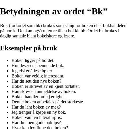
Betydningen av ordet “Bk”
Bok (forkortet som bk) brukes som slang for boken eller bokhandelen
på norsk. Det kan også referere til en bokklubb. Ordet bk brukes i
daglig samtale blant bokelskere og lesere.
Eksempler på bruk
Boken ligger på bordet.
Hun leser en spennende bok.
Jeg elsker å lese bøker.
Boken var veldig interessant.
Har du sett den nye boken?
Boken er skrevet av en kjent forfatter.
Han skrev en anmeldelse av boken.
Boken handler om kjærlighet.
Denne boken anbefales på det sterkeste.
Har du lånt boken av meg?
Jeg trenger å kjøpe en ny bok.
Boken vant en litteraturpris.
Har du noen gode boktips?
Hvor kan jeg finne den boken?