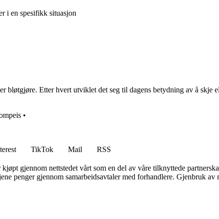
er i en spesifikk situasjon
r bløtgjøre. Etter hvert utviklet det seg til dagens betydning av å skje el
iompeis
•
terest
TikTok
Mail
RSS
er kjøpt gjennom nettstedet vårt som en del av våre tilknyttede partners
n tjene penger gjennom samarbeidsavtaler med forhandlere. Gjenbruk av m