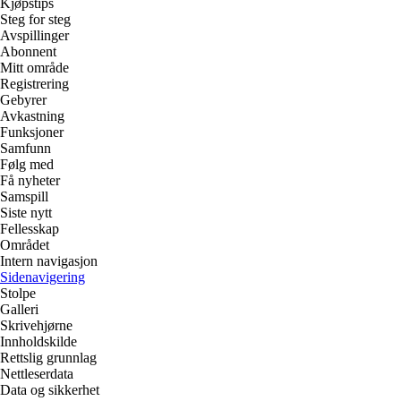
Kjøpstips
Steg for steg
Avspillinger
Abonnent
Mitt område
Registrering
Gebyrer
Avkastning
Funksjoner
Samfunn
Følg med
Få nyheter
Samspill
Siste nytt
Fellesskap
Området
Intern navigasjon
Sidenavigering
Stolpe
Galleri
Skrivehjørne
Innholdskilde
Rettslig grunnlag
Nettleserdata
Data og sikkerhet