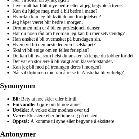
Livet mitt har blitt mye bedre etter at jeg begynte å trene.
Kan du hjelpe meg med å bli bedre i matte?
Hvordan kan jeg bli kvitt denne forkjølelsen?
Jeg håper været blir bedre i morgen.
Drømmen min er å bli en profesjonell danser.
Har du noen råd om hvordan jeg kan bli mer selvstendig?
Han ønsket å bli overrasket på bursdagen sin.
Hvem vil bli den neste lederen i selskapet?
Skal vi bli enige om en felles ferieplan?
Du kan bli hva som helst du ønsker, så lenge du jobber for det.
Det var en stor ære å bli valgt som klasseforstander.
Kan jeg bli med på treningen deres i morgen?
Når vil drømmen min om å reise til Australia bli virkelig?
Synonymer
Bli:
Bety at noe skjer eller blir til
Forvandle:
Gjøre om til noe annet
Utvikle:
Å vokse eller modnes over tid
Være:
Eksistere eller befinne seg på et sted
Oppstå:
Å komme til syne eller begynne å eksistere
Antonymer