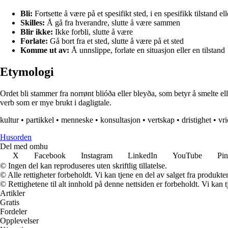
Bli:
Fortsette å være på et spesifikt sted, i en spesifikk tilstand ell
Skilles:
Å gå fra hverandre, slutte å være sammen
Blir ikke:
Ikke forbli, slutte å være
Forlate:
Gå bort fra et sted, slutte å være på et sted
Komme ut av:
Å unnslippe, forlate en situasjon eller en tilstand
Etymologi
Ordet bli stammer fra norrønt blióða eller bleyða, som betyr å smelte elle
verb som er mye brukt i dagligtale.
kultur
•
partikkel
•
menneske
•
konsultasjon
•
vertskap
•
dristighet
•
vr
Husorden
Del med omhu
X
Facebook
Instagram
LinkedIn
YouTube
Pin
© Ingen del kan reproduseres uten skriftlig tillatelse.
© Alle rettigheter forbeholdt. Vi kan tjene en del av salget fra produkt
© Rettighetene til alt innhold på denne nettsiden er forbeholdt. Vi ka
Artikler
Gratis
Fordeler
Opplevelser