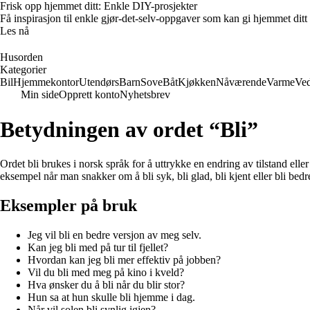
Frisk opp hjemmet ditt: Enkle DIY-prosjekter
Få inspirasjon til enkle gjør-det-selv-oppgaver som kan gi hjemmet ditt
Les nå
Husorden
Kategorier
Bil
Hjemmekontor
Utendørs
Barn
Sove
Båt
Kjøkken
Nåværende
Varme
Ved
Min side
Opprett konto
Nyhetsbrev
Betydningen av ordet “Bli”
Ordet bli brukes i norsk språk for å uttrykke en endring av tilstand eller
eksempel når man snakker om å bli syk, bli glad, bli kjent eller bli bedr
Eksempler på bruk
Jeg vil bli en bedre versjon av meg selv.
Kan jeg bli med på tur til fjellet?
Hvordan kan jeg bli mer effektiv på jobben?
Vil du bli med meg på kino i kveld?
Hva ønsker du å bli når du blir stor?
Hun sa at hun skulle bli hjemme i dag.
Når vil solen bli synlig igjen?