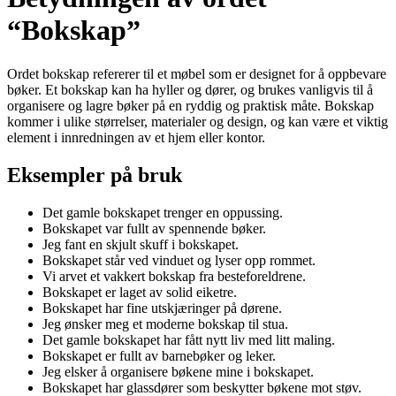
“Bokskap”
Ordet bokskap refererer til et møbel som er designet for å oppbevare
bøker. Et bokskap kan ha hyller og dører, og brukes vanligvis til å
organisere og lagre bøker på en ryddig og praktisk måte. Bokskap
kommer i ulike størrelser, materialer og design, og kan være et viktig
element i innredningen av et hjem eller kontor.
Eksempler på bruk
Det gamle bokskapet trenger en oppussing.
Bokskapet var fullt av spennende bøker.
Jeg fant en skjult skuff i bokskapet.
Bokskapet står ved vinduet og lyser opp rommet.
Vi arvet et vakkert bokskap fra besteforeldrene.
Bokskapet er laget av solid eiketre.
Bokskapet har fine utskjæringer på dørene.
Jeg ønsker meg et moderne bokskap til stua.
Det gamle bokskapet har fått nytt liv med litt maling.
Bokskapet er fullt av barnebøker og leker.
Jeg elsker å organisere bøkene mine i bokskapet.
Bokskapet har glassdører som beskytter bøkene mot støv.