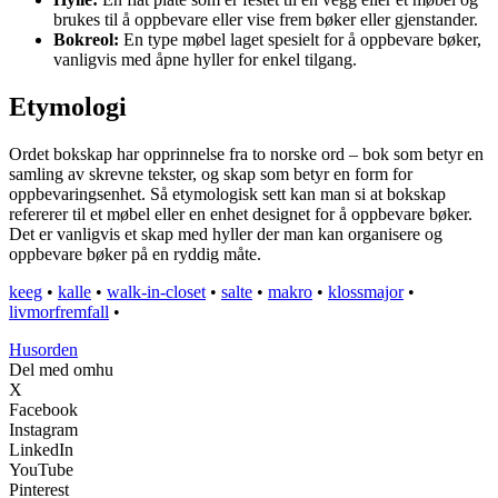
brukes til å oppbevare eller vise frem bøker eller gjenstander.
Bokreol:
En type møbel laget spesielt for å oppbevare bøker,
vanligvis med åpne hyller for enkel tilgang.
Etymologi
Ordet bokskap har opprinnelse fra to norske ord – bok som betyr en
samling av skrevne tekster, og skap som betyr en form for
oppbevaringsenhet. Så etymologisk sett kan man si at bokskap
refererer til et møbel eller en enhet designet for å oppbevare bøker.
Det er vanligvis et skap med hyller der man kan organisere og
oppbevare bøker på en ryddig måte.
keeg
•
kalle
•
walk-in-closet
•
salte
•
makro
•
klossmajor
•
livmorfremfall
•
Husorden
Del med omhu
X
Facebook
Instagram
LinkedIn
YouTube
Pinterest