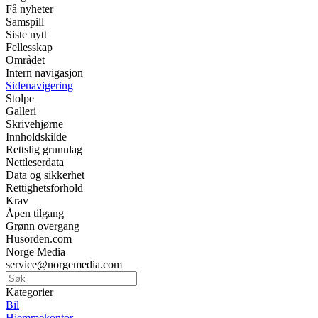
Få nyheter
Samspill
Siste nytt
Fellesskap
Området
Intern navigasjon
Sidenavigering
Stolpe
Galleri
Skrivehjørne
Innholdskilde
Rettslig grunnlag
Nettleserdata
Data og sikkerhet
Rettighetsforhold
Krav
Åpen tilgang
Grønn overgang
Husorden.com
Norge Media
service@norgemedia.com
Kategorier
Bil
Hjemmekontor