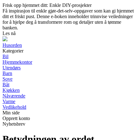
Frisk opp hjemmet ditt: Enkle DIY-prosjekter
Få inspirasjon til enkle gjør-det-selv-oppgaver som kan gi hjemmet
ditt et friskt pust. Denne e-boken inneholder trinnvise veiledninger
for å hjelpe deg å transformere rom og detaljer uten å tømme
banken.
Les nå
Husorden
Kategorier
Bil
Hjemmekontor
Utendørs
Barn
Sove
Båt
Kjøkken
Nåværende
Varme
Vedlikehold
Min side
Opprett konto
Nyhetsbrev
Betydningen av ordet