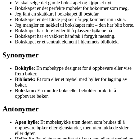
Vi skal selge det gamle bokskapet og kjøpe et nytt.
Bokskapet er det perfekte møbelet for bokormer som meg.
Jeg fant en skattkart i bokskapet til bestefar.
Bokskapet er det første jeg ser når jeg kommer inn i stua.
Jeg mangler en nøkkel til bokskapet mitt – den har blitt borte.
Bokskapet har flere hyller til å plassere bøkene på.
Bokskapet har et vakkert håndtak i forgylt messing.
Bokskapet er et sentralt element i hjemmets bibliotek.
Synonymer
Bokhylle:
En møbeltype designet for å oppbevare eller vise
frem bøker.
Bibliotek:
Et rom eller et møbel med hyller for lagring av
bøker.
Bokskrin:
En mindre boks eller beholder brukt til å
oppbevare bøker.
Antonymer
Åpen hylle:
Et møbelstykke uten dører, som brukes til å
oppbevare bøker eller gjenstander, men uten lukkede sider
eller dører.
Hylle:
En flat plate som er festet til en vegg eller et møbel og