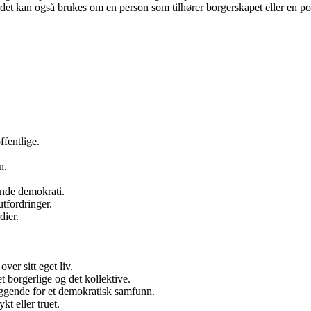
det kan også brukes om en person som tilhører borgerskapet eller en poli
ffentlige.
n.
ende demokrati.
tfordringer.
dier.
ver sitt eget liv.
 borgerlige og det kollektive.
eggende for et demokratisk samfunn.
kt eller truet.