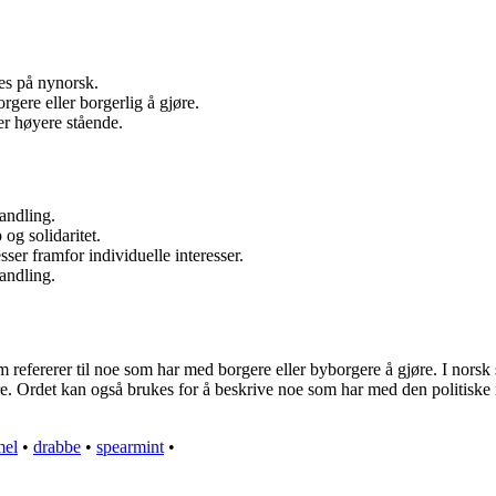
es på nynorsk.
ere eller borgerlig å gjøre.
er høyere stående.
handling.
og solidaritet.
ser framfor individuelle interesser.
handling.
m refererer til noe som har med borgere eller byborgere å gjøre. I nors
re. Ordet kan også brukes for å beskrive noe som har med den politiske r
el
•
drabbe
•
spearmint
•