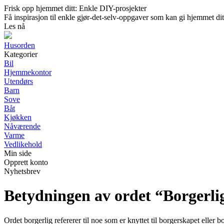
Frisk opp hjemmet ditt: Enkle DIY-prosjekter
Få inspirasjon til enkle gjør-det-selv-oppgaver som kan gi hjemmet dit
Les nå
Husorden
Kategorier
Bil
Hjemmekontor
Utendørs
Barn
Sove
Båt
Kjøkken
Nåværende
Varme
Vedlikehold
Min side
Opprett konto
Nyhetsbrev
Betydningen av ordet “Borgerli
Ordet borgerlig refererer til noe som er knyttet til borgerskapet eller 