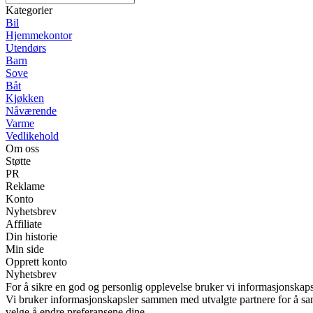
Kategorier
Bil
Hjemmekontor
Utendørs
Barn
Sove
Båt
Kjøkken
Nåværende
Varme
Vedlikehold
Om oss
Støtte
PR
Reklame
Konto
Nyhetsbrev
Affiliate
Din historie
Min side
Opprett konto
Nyhetsbrev
For å sikre en god og personlig opplevelse bruker vi informasjonskaps
Vi bruker informasjonskapsler sammen med utvalgte partnere for å samle
velge å endre preferansene dine