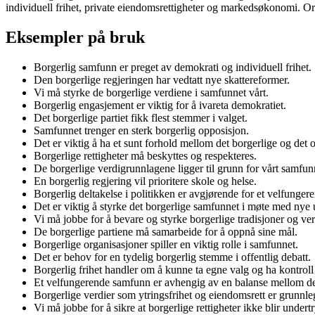
individuell frihet, private eiendomsrettigheter og markedsøkonomi. Or
Eksempler på bruk
Borgerlig samfunn er preget av demokrati og individuell frihet.
Den borgerlige regjeringen har vedtatt nye skattereformer.
Vi må styrke de borgerlige verdiene i samfunnet vårt.
Borgerlig engasjement er viktig for å ivareta demokratiet.
Det borgerlige partiet fikk flest stemmer i valget.
Samfunnet trenger en sterk borgerlig opposisjon.
Det er viktig å ha et sunt forhold mellom det borgerlige og det o
Borgerlige rettigheter må beskyttes og respekteres.
De borgerlige verdigrunnlagene ligger til grunn for vårt samfun
En borgerlig regjering vil prioritere skole og helse.
Borgerlig deltakelse i politikken er avgjørende for et velfunger
Det er viktig å styrke det borgerlige samfunnet i møte med nye u
Vi må jobbe for å bevare og styrke borgerlige tradisjoner og ver
De borgerlige partiene må samarbeide for å oppnå sine mål.
Borgerlige organisasjoner spiller en viktig rolle i samfunnet.
Det er behov for en tydelig borgerlig stemme i offentlig debatt.
Borgerlig frihet handler om å kunne ta egne valg og ha kontroll o
Et velfungerende samfunn er avhengig av en balanse mellom det
Borgerlige verdier som ytringsfrihet og eiendomsrett er grunnl
Vi må jobbe for å sikre at borgerlige rettigheter ikke blir undertry