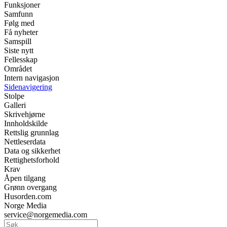
Funksjoner
Samfunn
Følg med
Få nyheter
Samspill
Siste nytt
Fellesskap
Området
Intern navigasjon
Sidenavigering
Stolpe
Galleri
Skrivehjørne
Innholdskilde
Rettslig grunnlag
Nettleserdata
Data og sikkerhet
Rettighetsforhold
Krav
Åpen tilgang
Grønn overgang
Husorden.com
Norge Media
service@norgemedia.com