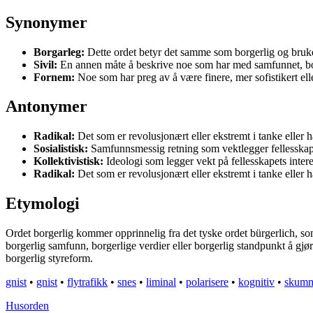
Synonymer
Borgarleg:
Dette ordet betyr det samme som borgerlig og bruk
Sivil:
En annen måte å beskrive noe som har med samfunnet, borg
Fornem:
Noe som har preg av å være finere, mer sofistikert ell
Antonymer
Radikal:
Det som er revolusjonært eller ekstremt i tanke eller 
Sosialistisk:
Samfunnsmessig retning som vektlegger fellesskap 
Kollektivistisk:
Ideologi som legger vekt på fellesskapets interes
Radikal:
Det som er revolusjonært eller ekstremt i tanke eller 
Etymologi
Ordet borgerlig kommer opprinnelig fra det tyske ordet bürgerlich, so
borgerlig samfunn, borgerlige verdier eller borgerlig standpunkt å gjø
borgerlig styreform.
gnist
•
gnist
•
flytrafikk
•
snes
•
liminal
•
polarisere
•
kognitiv
•
skumm
Husorden