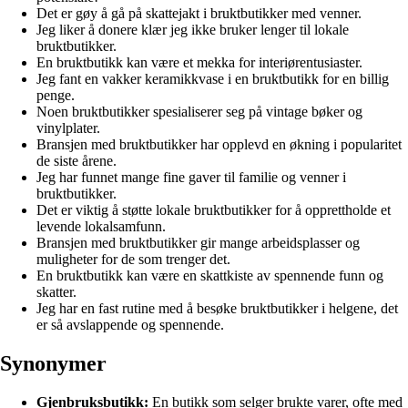
Det er gøy å gå på skattejakt i bruktbutikker med venner.
Jeg liker å donere klær jeg ikke bruker lenger til lokale
bruktbutikker.
En bruktbutikk kan være et mekka for interiørentusiaster.
Jeg fant en vakker keramikkvase i en bruktbutikk for en billig
penge.
Noen bruktbutikker spesialiserer seg på vintage bøker og
vinylplater.
Bransjen med bruktbutikker har opplevd en økning i popularitet
de siste årene.
Jeg har funnet mange fine gaver til familie og venner i
bruktbutikker.
Det er viktig å støtte lokale bruktbutikker for å opprettholde et
levende lokalsamfunn.
Bransjen med bruktbutikker gir mange arbeidsplasser og
muligheter for de som trenger det.
En bruktbutikk kan være en skattkiste av spennende funn og
skatter.
Jeg har en fast rutine med å besøke bruktbutikker i helgene, det
er så avslappende og spennende.
Synonymer
Gjenbruksbutikk:
En butikk som selger brukte varer, ofte med