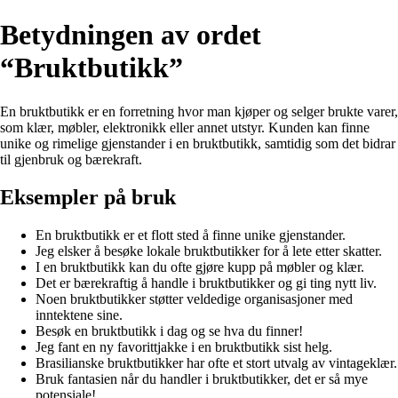
Betydningen av ordet
“Bruktbutikk”
En bruktbutikk er en forretning hvor man kjøper og selger brukte varer,
som klær, møbler, elektronikk eller annet utstyr. Kunden kan finne
unike og rimelige gjenstander i en bruktbutikk, samtidig som det bidrar
til gjenbruk og bærekraft.
Eksempler på bruk
En bruktbutikk er et flott sted å finne unike gjenstander.
Jeg elsker å besøke lokale bruktbutikker for å lete etter skatter.
I en bruktbutikk kan du ofte gjøre kupp på møbler og klær.
Det er bærekraftig å handle i bruktbutikker og gi ting nytt liv.
Noen bruktbutikker støtter veldedige organisasjoner med
inntektene sine.
Besøk en bruktbutikk i dag og se hva du finner!
Jeg fant en ny favorittjakke i en bruktbutikk sist helg.
Brasilianske bruktbutikker har ofte et stort utvalg av vintageklær.
Bruk fantasien når du handler i bruktbutikker, det er så mye
potensiale!