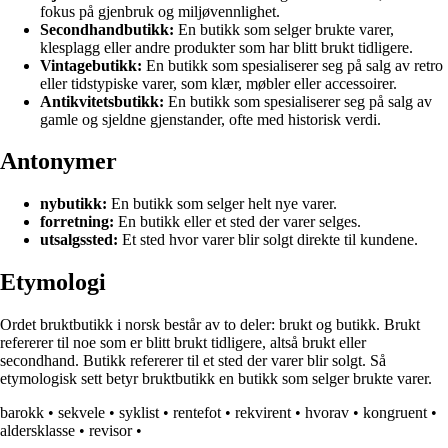
fokus på gjenbruk og miljøvennlighet.
Secondhandbutikk:
En butikk som selger brukte varer,
klesplagg eller andre produkter som har blitt brukt tidligere.
Vintagebutikk:
En butikk som spesialiserer seg på salg av retro
eller tidstypiske varer, som klær, møbler eller accessoirer.
Antikvitetsbutikk:
En butikk som spesialiserer seg på salg av
gamle og sjeldne gjenstander, ofte med historisk verdi.
Antonymer
nybutikk:
En butikk som selger helt nye varer.
forretning:
En butikk eller et sted der varer selges.
utsalgssted:
Et sted hvor varer blir solgt direkte til kundene.
Etymologi
Ordet bruktbutikk i norsk består av to deler: brukt og butikk. Brukt
refererer til noe som er blitt brukt tidligere, altså brukt eller
secondhand. Butikk refererer til et sted der varer blir solgt. Så
etymologisk sett betyr bruktbutikk en butikk som selger brukte varer.
barokk
•
sekvele
•
syklist
•
rentefot
•
rekvirent
•
hvorav
•
kongruent
•
aldersklasse
•
revisor
•