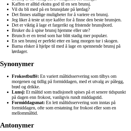
Kaffen er alltid ekstra god til en sen brunsj.
Vil du bli med på en brunsjdate på lørdag?
Det finnes utallige muligheter for å variere en brunsj.
Jeg liker å teste ut nye kaféer for å finne den beste brunsjen.
Det er viktig å lage et fargerikt og fristende brunsjbord.
Bruker du å spise brunsj hjemme eller ute?
Brunch er en trend som har blitt stadig mer populær.
En sen brunsj er perfekt etter en lang morgen tur i skogen.
Barna elsker å hjelpe til med å lage en spennende brunsj på
lørdager.
Synonymer
Frokostbuffé:
En variert måltidsservering som tilbys om
morgenen og tidlig på formiddagen, med et utvalg av pålegg,
brød og drikke.
Lunsj:
Et måltid som tradisjonelt spises på et senere tidspunkt
på dagen enn frokost, vanligvis rundt middagstid.
Formiddagsmat:
En lett måltidsservering som inntas på
formiddagen, ofte som erstatning for frokost eller som en
mellommåltid.
Antonymer