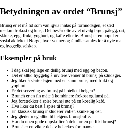
Betydningen av ordet “Brunsj”
Brunsj er et måltid som vanligvis inntas på formiddagen, et sted
mellom frokost og lunsj. Det består ofte av et utvalg brød, pålegg, ost,
skinke, egg, frukt, yoghurt, og kaffe eller te. Brunsj er en populær
sosial aktivitet i Norge, hvor venner og familie samles for å nyte mat
og hyggelig selskap.
Eksempler på bruk
I dag skal jeg lage en deilig brunsj med egg og bacon.
Det er alltid hyggelig å invitere venner til brunsj på søndager.
Jeg liker å starte dagen med en sunn brunsj med frukt og
yoghurt.
Er det servering av brunsj på hotellet i helgen?
Brunch er en fin måte å kombinere frokost og lunsj på.
Jeg foretrekker å spise brunsj ute på en koselig kafé.
Hva liker du best å spise til brunsj?
En klassisk brunsj inkluderer vafler, skinke og ost.
Jeg gleder meg alltid til helgens brunsjbuffé.
Har du noen gode oppskrifter å dele for en perfekt brunsj?
Brunsj er en viktig del av helgekos for mange.