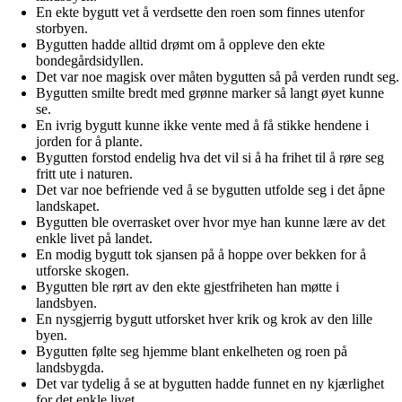
En ekte bygutt vet å verdsette den roen som finnes utenfor
storbyen.
Bygutten hadde alltid drømt om å oppleve den ekte
bondegårdsidyllen.
Det var noe magisk over måten bygutten så på verden rundt seg.
Bygutten smilte bredt med grønne marker så langt øyet kunne
se.
En ivrig bygutt kunne ikke vente med å få stikke hendene i
jorden for å plante.
Bygutten forstod endelig hva det vil si å ha frihet til å røre seg
fritt ute i naturen.
Det var noe befriende ved å se bygutten utfolde seg i det åpne
landskapet.
Bygutten ble overrasket over hvor mye han kunne lære av det
enkle livet på landet.
En modig bygutt tok sjansen på å hoppe over bekken for å
utforske skogen.
Bygutten ble rørt av den ekte gjestfriheten han møtte i
landsbyen.
En nysgjerrig bygutt utforsket hver krik og krok av den lille
byen.
Bygutten følte seg hjemme blant enkelheten og roen på
landsbygda.
Det var tydelig å se at bygutten hadde funnet en ny kjærlighet
for det enkle livet.