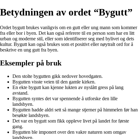
Betydningen av ordet “Bygutt”
Ordet bygutt brukes vanligvis om en gutt eller ung mann som kommer
fra eller bor i byen. Det kan også referere til en person som har en litt
urban og moderne stil, eller som identifiserer seg med bylivet og dets
kultur. Bygutt kan også brukes som et positivt eller nøytralt ord for å
beskrive en ung gutt fra byen.
Eksempler på bruk
Den stolte bygutten gikk nedover hovedgaten.
Bygutten visste veien til den gamle kirken.
En ekte bygutt kan kjenne lukten av nyslått gress på lang
avstand.
Bygutten syntes det var spennende å utforske den lille
landsbyen.
Bygutten hadde aldri sett så mange stjerner på himmelen før han
besøkte landsbyen.
Det var en bygutt som fikk oppleve livet på landet for første
gang.
Bygutten ble imponert over den vakre naturen som omgav
landsbyen.