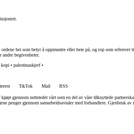
lusjonert.
v ordene hei som betyr å oppmuntre eller heie på, og rop som refererer 
er andre begivenheter.
•
kopi
•
palestinaskjerf
•
terest
TikTok
Mail
RSS
er kjøpt gjennom nettstedet vårt som en del av våre tilknyttede partners
n tjene penger gjennom samarbeidsavtaler med forhandlere. Gjenbruk av m