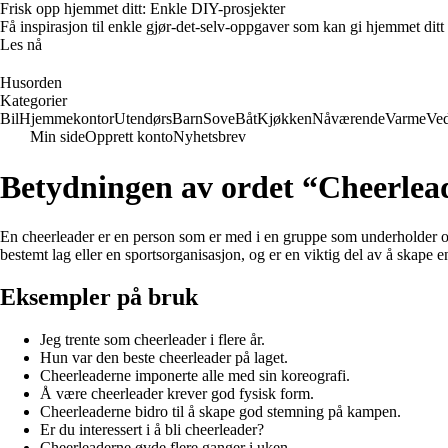
Frisk opp hjemmet ditt: Enkle DIY-prosjekter
Få inspirasjon til enkle gjør-det-selv-oppgaver som kan gi hjemmet ditt
Les nå
Husorden
Kategorier
Bil
Hjemmekontor
Utendørs
Barn
Sove
Båt
Kjøkken
Nåværende
Varme
Ved
Min side
Opprett konto
Nyhetsbrev
Betydningen av ordet “Cheerlea
En cheerleader er en person som er med i en gruppe som underholder og 
bestemt lag eller en sportsorganisasjon, og er en viktig del av å skape 
Eksempler på bruk
Jeg trente som cheerleader i flere år.
Hun var den beste cheerleader på laget.
Cheerleaderne imponerte alle med sin koreografi.
Å være cheerleader krever god fysisk form.
Cheerleaderne bidro til å skape god stemning på kampen.
Er du interessert i å bli cheerleader?
Cheerleaderne øvde flere ganger i uken.