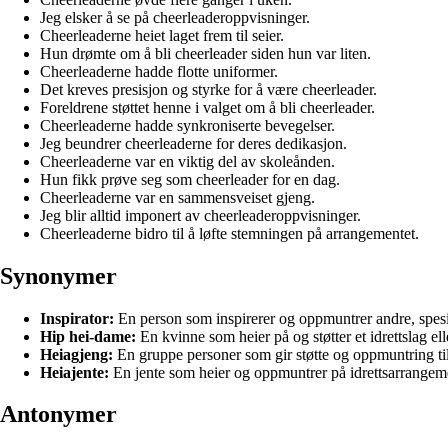
Jeg elsker å se på cheerleaderoppvisninger.
Cheerleaderne heiet laget frem til seier.
Hun drømte om å bli cheerleader siden hun var liten.
Cheerleaderne hadde flotte uniformer.
Det kreves presisjon og styrke for å være cheerleader.
Foreldrene støttet henne i valget om å bli cheerleader.
Cheerleaderne hadde synkroniserte bevegelser.
Jeg beundrer cheerleaderne for deres dedikasjon.
Cheerleaderne var en viktig del av skoleånden.
Hun fikk prøve seg som cheerleader for en dag.
Cheerleaderne var en sammensveiset gjeng.
Jeg blir alltid imponert av cheerleaderoppvisninger.
Cheerleaderne bidro til å løfte stemningen på arrangementet.
Synonymer
Inspirator:
En person som inspirerer og oppmuntrer andre, spesie
Hip hei-dame:
En kvinne som heier på og støtter et idrettslag elle
Heiagjeng:
En gruppe personer som gir støtte og oppmuntring til
Heiajente:
En jente som heier og oppmuntrer på idrettsarrangem
Antonymer