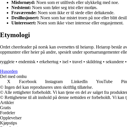
Misfornøyd:
Noen som er utilfreds eller ulykkelig med noe.
Nedstemt:
Noen som føler seg trist eller motløs.
Fraværende:
Noen som ikke er til stede eller deltakende.
Desillusjonert:
Noen som har mistet troen på noe eller blitt desil
Uinteressert:
Noen som ikke viser interesse eller engasjement.
Etymologi
Ordet cheerleader på norsk kan oversettes til heiarop. Heiarop består a
oppmuntrer eller heier på andre, spesielt under sportsarrangementer ell
ryggleie
•
endemisk
•
erkehertug
•
isel
•
travel
•
skildring
•
sekundere
Husorden
Del med omhu
X
Facebook
Instagram
LinkedIn
YouTube
Pin
© Ingen del kan reproduseres uten skriftlig tillatelse.
© Alle rettigheter forbeholdt. Vi kan tjene en del av salget fra produkt
© Rettighetene til alt innhold på denne nettsiden er forbeholdt. Vi ka
Artikler
Gratis
Fordeler
Opplevelser
Kjøpstips