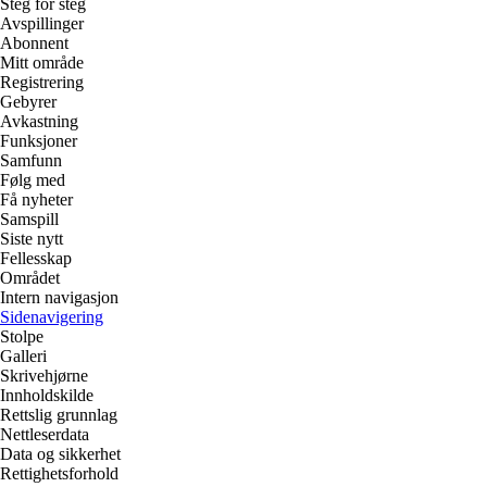
Steg for steg
Avspillinger
Abonnent
Mitt område
Registrering
Gebyrer
Avkastning
Funksjoner
Samfunn
Følg med
Få nyheter
Samspill
Siste nytt
Fellesskap
Området
Intern navigasjon
Sidenavigering
Stolpe
Galleri
Skrivehjørne
Innholdskilde
Rettslig grunnlag
Nettleserdata
Data og sikkerhet
Rettighetsforhold