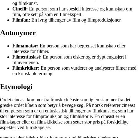
og filmkunst.
Cinefil:
En person som har spesiell interesse og kunnskap om
film, ofte sett på som en filmekspert.
Filmfan:
En ivrig tilhenger av film og filmproduksjoner.
Antonymer
Filmamatør:
En person som har begrenset kunnskap eller
interesse for filmer.
Filmentusiast:
En person som elsker og er dypt engasjert i
filmverdenen.
Filmkritiker:
En person som vurderer og analyserer filmer med
en kritisk tilnærming.
Etymologi
Ordet cineast kommer fra fransk cinéaste som igjen stammer fra det
greske ordet kínein som betyr å bevege seg. På norsk refererer cineast
til en person som er en entusiastisk tilhenger av filmkunst og som har
stor interesse for filmproduksjon og filmhistorie. En cineast er en
filmskaper eller en filmskikkelse som setter stor pris på forskjellige
aspekter ved filmskapelse.
memo
•
idealistisk
•
kle
•
barnerov
•
midtlivskrise
•
heisatur
•