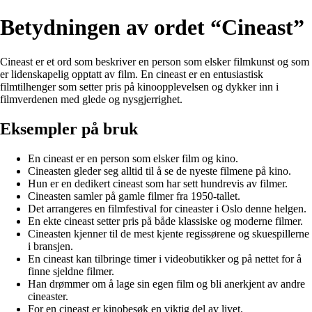
Betydningen av ordet “Cineast”
Cineast er et ord som beskriver en person som elsker filmkunst og som
er lidenskapelig opptatt av film. En cineast er en entusiastisk
filmtilhenger som setter pris på kinoopplevelsen og dykker inn i
filmverdenen med glede og nysgjerrighet.
Eksempler på bruk
En cineast er en person som elsker film og kino.
Cineasten gleder seg alltid til å se de nyeste filmene på kino.
Hun er en dedikert cineast som har sett hundrevis av filmer.
Cineasten samler på gamle filmer fra 1950-tallet.
Det arrangeres en filmfestival for cineaster i Oslo denne helgen.
En ekte cineast setter pris på både klassiske og moderne filmer.
Cineasten kjenner til de mest kjente regissørene og skuespillerne
i bransjen.
En cineast kan tilbringe timer i videobutikker og på nettet for å
finne sjeldne filmer.
Han drømmer om å lage sin egen film og bli anerkjent av andre
cineaster.
For en cineast er kinobesøk en viktig del av livet.