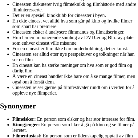
Cineasten diskuterer ivrig filmteknikk og filmhistorie med andre
filminteresserte.
Det er en spesiell kinoklubb for cineaster i byen.
En ekte cineast vet alltid hva som går på kino og hvilke filmer
som snart har premiere.
Cineasten elsker å analysere filmmanus og filmatiseringer.
Hun har en imponerende samling av DVD-er og Blu-ray-plater
som enhver cineast ville misunne.
For en cineast er film ikke bare underholdning, det er kunst.
Cineasten ser alltid etter nye perspektiver og tolkninger når han
ser en film.
En cineast kan ha sterke meninger om hva som er god film og
dårlig film.
Å være en cineast handler ikke bare om å se mange filmer, men
også om å forstå dem.
Cineasten reiser gjerne på filmfestivaler rundt om i verden for å
oppleve nye filmperler.
Synonymer
Filmelsker:
En person som elsker og har stor interesse for film.
Kinogjenger:
En person som liker å gå på kino og se filmer på
lerretet.
Filmentusiast:
En person som er lidenskapelig opptatt av film