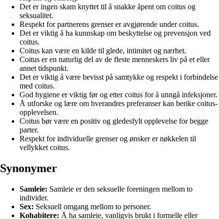
Det er ingen skam knyttet til å snakke åpent om coitus og
seksualitet.
Respekt for partnerens grenser er avgjørende under coitus.
Det er viktig å ha kunnskap om beskyttelse og prevensjon ved
coitus.
Coitus kan være en kilde til glede, intimitet og nærhet.
Coitus er en naturlig del av de fleste menneskers liv på et eller
annet tidspunkt.
Det er viktig å være bevisst på samtykke og respekt i forbindelse
med coitus.
God hygiene er viktig før og etter coitus for å unngå infeksjoner.
Å utforske og lære om hverandres preferanser kan berike coitus-
opplevelsen.
Coitus bør være en positiv og gledesfylt opplevelse for begge
parter.
Respekt for individuelle grenser og ønsker er nøkkelen til
vellykket coitus.
Synonymer
Samleie:
Samleie er den seksuelle foreningen mellom to
individer.
Sex:
Seksuell omgang mellom to personer.
Kohabitere:
Å ha samleie, vanligvis brukt i formelle eller