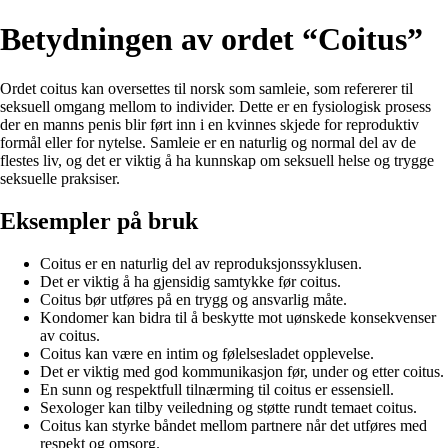
Betydningen av ordet “Coitus”
Ordet coitus kan oversettes til norsk som samleie, som refererer til
seksuell omgang mellom to individer. Dette er en fysiologisk prosess
der en manns penis blir ført inn i en kvinnes skjede for reproduktiv
formål eller for nytelse. Samleie er en naturlig og normal del av de
flestes liv, og det er viktig å ha kunnskap om seksuell helse og trygge
seksuelle praksiser.
Eksempler på bruk
Coitus er en naturlig del av reproduksjonssyklusen.
Det er viktig å ha gjensidig samtykke før coitus.
Coitus bør utføres på en trygg og ansvarlig måte.
Kondomer kan bidra til å beskytte mot uønskede konsekvenser
av coitus.
Coitus kan være en intim og følelsesladet opplevelse.
Det er viktig med god kommunikasjon før, under og etter coitus.
En sunn og respektfull tilnærming til coitus er essensiell.
Sexologer kan tilby veiledning og støtte rundt temaet coitus.
Coitus kan styrke båndet mellom partnere når det utføres med
respekt og omsorg.