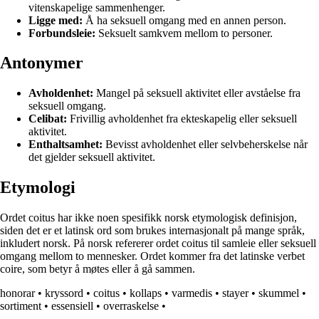
vitenskapelige sammenhenger.
Ligge med:
Å ha seksuell omgang med en annen person.
Forbundsleie:
Seksuelt samkvem mellom to personer.
Antonymer
Avholdenhet:
Mangel på seksuell aktivitet eller avståelse fra
seksuell omgang.
Celibat:
Frivillig avholdenhet fra ekteskapelig eller seksuell
aktivitet.
Enthaltsamhet:
Bevisst avholdenhet eller selvbeherskelse når
det gjelder seksuell aktivitet.
Etymologi
Ordet coitus har ikke noen spesifikk norsk etymologisk definisjon,
siden det er et latinsk ord som brukes internasjonalt på mange språk,
inkludert norsk. På norsk refererer ordet coitus til samleie eller seksuell
omgang mellom to mennesker. Ordet kommer fra det latinske verbet
coire, som betyr å møtes eller å gå sammen.
honorar
•
kryssord
•
coitus
•
kollaps
•
varmedis
•
stayer
•
skummel
•
sortiment
•
essensiell
•
overraskelse
•