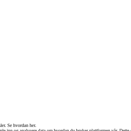
ler. Se hvordan her.
 inn og analysere data om hvordan du bruker plattformen vår. Dette gjør