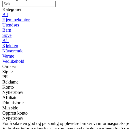
Kategorier
Bil
Hjemmekontor
Utendørs
Barn
Sove
Båt
Kjøkken
Nåværende
Varme
Vedlikehold
Om oss
Støtte
PR
Reklame
Konto
Nyhetsbrev
Affiliate
Din historie
Min side
Opprett konto
Nyhetsbrev
For å sikre en god og personlig opplevelse bruker vi informasjonskaps
Vi bruker informasjonskapsler sammen med utvalgte partnere for å samle