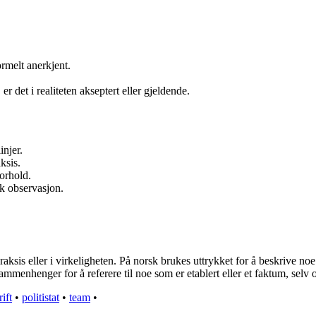
ormelt anerkjent.
.
 er det i realiteten akseptert eller gjeldende.
injer.
ksis.
forhold.
k observasjon.
praksis eller i virkeligheten. På norsk brukes uttrykket for å beskrive noe 
sammenhenger for å referere til noe som er etablert eller et faktum, selv 
ift
•
politistat
•
team
•