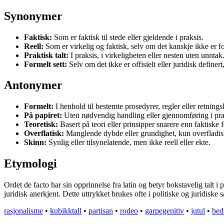
Synonymer
Faktisk:
Som er faktisk til stede eller gjeldende i praksis.
Reell:
Som er virkelig og faktisk, selv om det kanskje ikke er f
Praktisk talt:
I praksis, i virkeligheten eller nesten uten unntak
Formelt sett:
Selv om det ikke er offisielt eller juridisk definert,
Antonymer
Formelt:
I henhold til bestemte prosedyrer, regler eller retningsl
På papiret:
Uten nødvendig handling eller gjennomføring i pra
Teoretisk:
Basert på teori eller prinsipper snarere enn faktiske 
Overflatisk:
Manglende dybde eller grundighet, kun overfladis
Skinn:
Synlig eller tilsynelatende, men ikke reell eller ekte.
Etymologi
Ordet de facto har sin opprinnelse fra latin og betyr bokstavelig talt i 
juridisk anerkjent. Dette uttrykket brukes ofte i politiske og juridiske 
rasjonalisme
•
kubikktall
•
partisan
•
rodeo
•
garpegenitiv
•
jutul
•
bedr