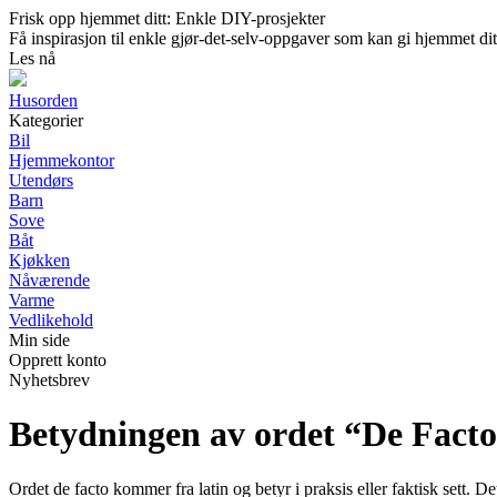
Frisk opp hjemmet ditt: Enkle DIY-prosjekter
Få inspirasjon til enkle gjør-det-selv-oppgaver som kan gi hjemmet dit
Les nå
Husorden
Kategorier
Bil
Hjemmekontor
Utendørs
Barn
Sove
Båt
Kjøkken
Nåværende
Varme
Vedlikehold
Min side
Opprett konto
Nyhetsbrev
Betydningen av ordet “De Fact
Ordet de facto kommer fra latin og betyr i praksis eller faktisk sett. D