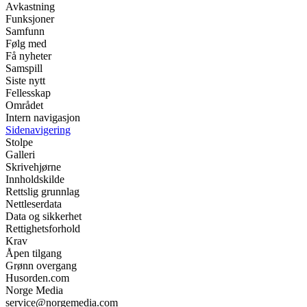
Avkastning
Funksjoner
Samfunn
Følg med
Få nyheter
Samspill
Siste nytt
Fellesskap
Området
Intern navigasjon
Sidenavigering
Stolpe
Galleri
Skrivehjørne
Innholdskilde
Rettslig grunnlag
Nettleserdata
Data og sikkerhet
Rettighetsforhold
Krav
Åpen tilgang
Grønn overgang
Husorden.com
Norge Media
service@norgemedia.com