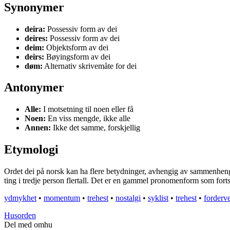
Synonymer
deira:
Possessiv form av dei
deires:
Possessiv form av dei
deim:
Objektsform av dei
deirs:
Bøyingsform av dei
døm:
Alternativ skrivemåte for dei
Antonymer
Alle:
I motsetning til noen eller få
Noen:
En viss mengde, ikke alle
Annen:
Ikke det samme, forskjellig
Etymologi
Ordet dei på norsk kan ha flere betydninger, avhengig av sammenhengen 
ting i tredje person flertall. Det er en gammel pronomenform som forts
ydmykhet
•
momentum
•
trehest
•
nostalgi
•
syklist
•
trehest
•
forderv
Husorden
Del med omhu