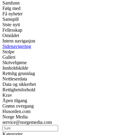
Samfunn
Følg med
Få nyheter
Samspill
Siste nytt
Fellesskap
Området
Intern navigasjon
Sidenavigering
Stolpe
Galleri
Skrivehjørne
Innholdskilde
Rettslig grunnlag
Nettleserdata
Data og sikkerhet
Rettighetsforhold
Krav
Åpen tilgang
Grønn overgang
Husorden.com
Norge Media
service@norgemedia.com
Kategorier