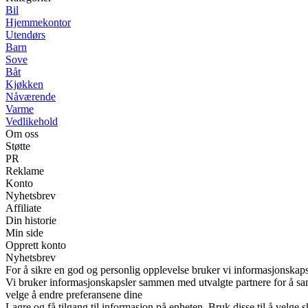
Bil
Hjemmekontor
Utendørs
Barn
Sove
Båt
Kjøkken
Nåværende
Varme
Vedlikehold
Om oss
Støtte
PR
Reklame
Konto
Nyhetsbrev
Affiliate
Din historie
Min side
Opprett konto
Nyhetsbrev
For å sikre en god og personlig opplevelse bruker vi informasjonskaps
Vi bruker informasjonskapsler sammen med utvalgte partnere for å samle
velge å endre preferansene dine
Lagre og få tilgang til informasjon på enheten. Bruk disse til å velge