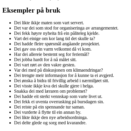
Eksempler på bruk
Dei likte ikkje maten som vart servert.
Det var dei som stod for organiseringa av arrangementet.
Dei fekk høyre nyheita frå ein påliteleg kjelde.
Vart dei einige om kor lang tid det skulle ta?
Dei hadde fleire spørsmål angåande prosjektet.
Dei gav oss ein varm velkomst då vi kom.
Har dei allereie bestemt seg for feriemål?
Dei jobba hardt for å nå målet sitt.
Dei vart rørt av den vakre gesten.
Var dei med på diskusjonen om klimaendringar?
Dei trengte meir informasjon for å kunne ta ei avgjerd.
Dei ønska å bidra til frivillig arbeid i nærmiljøet sitt.
Dei visste ikkje kva dei skulle gjere i helga.
Snakka dei med læraren om problemet?
Dei hadde eit sterkt vennskap som varte livet ut.
Dei fekk ei uventa overrasking på bursdagen sin.
Dei reiste på ein spennande tur saman.
Dei vurderte å flytte til ein annan by.
Dei likte ikkje den nye arbeidsordninga.
Dei delte glede og sorg med kvarandre.