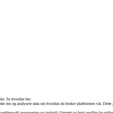
ler. Se hvordan her.
 inn og analysere data om hvordan du bruker plattformen vår. Dette gjør
 skreddersydd annonsering og innhold. Opprett og bruk profiler for målre