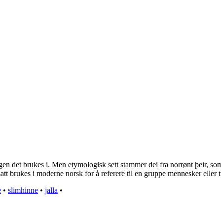
det brukes i. Men etymologisk sett stammer dei fra norrønt þeir, som be
att brukes i moderne norsk for å referere til en gruppe mennesker eller t
e
•
slimhinne
•
jalla
•