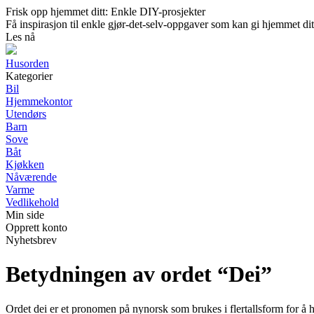
Frisk opp hjemmet ditt: Enkle DIY-prosjekter
Få inspirasjon til enkle gjør-det-selv-oppgaver som kan gi hjemmet dit
Les nå
Husorden
Kategorier
Bil
Hjemmekontor
Utendørs
Barn
Sove
Båt
Kjøkken
Nåværende
Varme
Vedlikehold
Min side
Opprett konto
Nyhetsbrev
Betydningen av ordet “Dei”
Ordet dei er et pronomen på nynorsk som brukes i flertallsform for å h