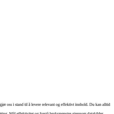
 oss i stand til å levere relevant og effektivt innhold. Du kan alltid
tting. Mål effektivitet og forstå bruksmønstre gjennom datakilder.