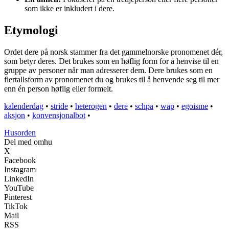
som ikke er inkludert i dere.
Etymologi
Ordet dere på norsk stammer fra det gammelnorske pronomenet dér,
som betyr deres. Det brukes som en høflig form for å henvise til en
gruppe av personer når man adresserer dem. Dere brukes som en
flertallsform av pronomenet du og brukes til å henvende seg til mer
enn én person høflig eller formelt.
kalenderdag
•
stride
•
heterogen
•
dere
•
schpa
•
wap
•
egoisme
•
aksjon
•
konvensjonalbot
•
Husorden
Del med omhu
X
Facebook
Instagram
LinkedIn
YouTube
Pinterest
TikTok
Mail
RSS