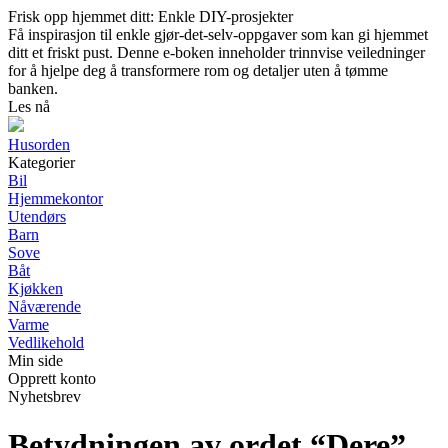
Frisk opp hjemmet ditt: Enkle DIY-prosjekter
Få inspirasjon til enkle gjør-det-selv-oppgaver som kan gi hjemmet
ditt et friskt pust. Denne e-boken inneholder trinnvise veiledninger
for å hjelpe deg å transformere rom og detaljer uten å tømme
banken.
Les nå
Husorden
Kategorier
Bil
Hjemmekontor
Utendørs
Barn
Sove
Båt
Kjøkken
Nåværende
Varme
Vedlikehold
Min side
Opprett konto
Nyhetsbrev
Betydningen av ordet “Dere”