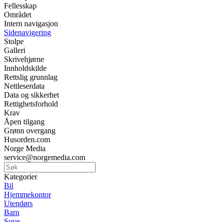
Fellesskap
Området
Intern navigasjon
Sidenavigering
Stolpe
Galleri
Skrivehjørne
Innholdskilde
Rettslig grunnlag
Nettleserdata
Data og sikkerhet
Rettighetsforhold
Krav
Åpen tilgang
Grønn overgang
Husorden.com
Norge Media
service@norgemedia.com
Kategorier
Bil
Hjemmekontor
Utendørs
Barn
Sove