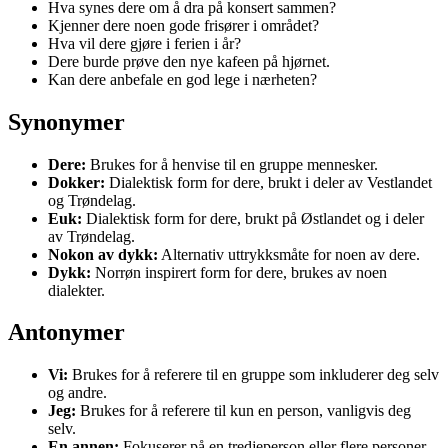
Hva synes dere om å dra på konsert sammen?
Kjenner dere noen gode frisører i området?
Hva vil dere gjøre i ferien i år?
Dere burde prøve den nye kafeen på hjørnet.
Kan dere anbefale en god lege i nærheten?
Synonymer
Dere:
Brukes for å henvise til en gruppe mennesker.
Dokker:
Dialektisk form for dere, brukt i deler av Vestlandet
og Trøndelag.
Euk:
Dialektisk form for dere, brukt på Østlandet og i deler
av Trøndelag.
Nokon av dykk:
Alternativ uttrykksmåte for noen av dere.
Dykk:
Norrøn inspirert form for dere, brukes av noen
dialekter.
Antonymer
Vi:
Brukes for å referere til en gruppe som inkluderer deg selv
og andre.
Jeg:
Brukes for å referere til kun en person, vanligvis deg
selv.
En annen:
Fokuserer på en tredjeperson eller flere personer