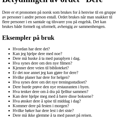
Dere er et pronomen på norsk som brukes for å henvise til en gruppe
av personer i andre person entall. Ordet brukes når man snakker til
flere personer i en samtale og tilsvarer you på engelsk. Det kan
brukes både formelt og uformelt, avhengig av sammenhengen.
Eksempler på bruk
Hvordan har dere det?
Kan jeg hjelpe dere med noe?
Dere må huske å ta med paraplyen i dag.
Hva synes dere om den nye filmen?
Kjenner dere veien til biblioteket?
Er det noe annet jeg kan gjøre for dere?
Hvilke planer har dere for helgen?
Hva synes dere om det nye treningsstudioet?
Dere burde prøve den nye restauranten i byen.
Hva tenker dere om å dra på fjelltur sammen?
Kan dere hjelpe meg med å bære disse boksene?
Hva ønsker dere å spise til middag i dag?
Kommer dere på festen i morgen?
Hvilke bøker har dere lest i det siste?
Dere må ikke glemme å ta med passet på reisen.