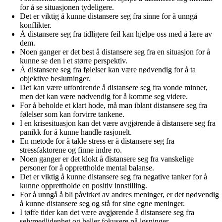
for å se situasjonen tydeligere.
Det er viktig å kunne distansere seg fra sinne for å unngå
konflikter.
Å distansere seg fra tidligere feil kan hjelpe oss med å lære av
dem.
Noen ganger er det best å distansere seg fra en situasjon for å
kunne se den i et større perspektiv.
Å distansere seg fra følelser kan være nødvendig for å ta
objektive beslutninger.
Det kan være utfordrende å distansere seg fra vonde minner,
men det kan være nødvendig for å komme seg videre.
For å beholde et klart hode, må man iblant distansere seg fra
følelser som kan forvirre tankene.
I en krisesituasjon kan det være avgjørende å distansere seg fra
panikk for å kunne handle rasjonelt.
En metode for å takle stress er å distansere seg fra
stressfaktorene og finne indre ro.
Noen ganger er det klokt å distansere seg fra vanskelige
personer for å opprettholde mental balanse.
Det er viktig å kunne distansere seg fra negative tanker for å
kunne opprettholde en positiv innstilling.
For å unngå å bli påvirket av andres meninger, er det nødvendig
å kunne distansere seg og stå for sine egne meninger.
I tøffe tider kan det være avgjørende å distansere seg fra
selvmedlidenhet og heller fokusere på løsninger.