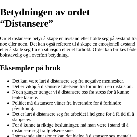
Betydningen av ordet
“Distansere”
Ordet distansere betyr å skape en avstand eller holde seg på avstand fra
noe eller noen. Det kan også referere til å skape en emosjonell avstand
eller å skille seg fra en situasjon eller et forhold. Ordet kan brukes både
bokstavelig og i overført betydning.
Eksempler på bruk
Det kan være lurt å distansere seg fra negative mennesker.
Det er viktig å distansere følelsene fra fornuften i en diskusjon.
Noen ganger trenger vi å distansere oss fra stress for å kunne
tenke klarere.
Politiet må distansere vitner fra hverandre for å forhindre
påvirkning.
Det er lurt å distansere seg fra arbeidet i helgene for å få tid til å
slappe av.
For å kunne ta riktige beslutninger, må man være i stand til å
distansere seg fra følelsene sine.
I stressende situasjoner kan det hjelpe å distansere seg mentalt