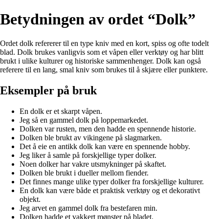
Betydningen av ordet “Dolk”
Ordet dolk refererer til en type kniv med en kort, spiss og ofte todelt
blad. Dolk brukes vanligvis som et våpen eller verktøy og har blitt
brukt i ulike kulturer og historiske sammenhenger. Dolk kan også
referere til en lang, smal kniv som brukes til å skjære eller punktere.
Eksempler på bruk
En dolk er et skarpt våpen.
Jeg så en gammel dolk på loppemarkedet.
Dolken var rusten, men den hadde en spennende historie.
Dolken ble brukt av vikingene på slagmarken.
Det å eie en antikk dolk kan være en spennende hobby.
Jeg liker å samle på forskjellige typer dolker.
Noen dolker har vakre utsmykninger på skaftet.
Dolken ble brukt i dueller mellom fiender.
Det finnes mange ulike typer dolker fra forskjellige kulturer.
En dolk kan være både et praktisk verktøy og et dekorativt
objekt.
Jeg arvet en gammel dolk fra bestefaren min.
Dolken hadde et vakkert mønster på bladet.