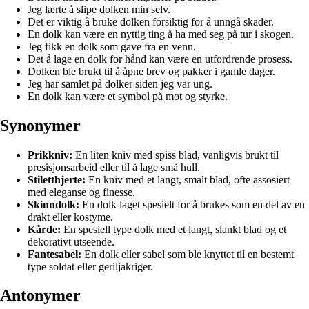
Jeg lærte å slipe dolken min selv.
Det er viktig å bruke dolken forsiktig for å unngå skader.
En dolk kan være en nyttig ting å ha med seg på tur i skogen.
Jeg fikk en dolk som gave fra en venn.
Det å lage en dolk for hånd kan være en utfordrende prosess.
Dolken ble brukt til å åpne brev og pakker i gamle dager.
Jeg har samlet på dolker siden jeg var ung.
En dolk kan være et symbol på mot og styrke.
Synonymer
Prikkniv:
En liten kniv med spiss blad, vanligvis brukt til
presisjonsarbeid eller til å lage små hull.
Stiletthjerte:
En kniv med et langt, smalt blad, ofte assosiert
med eleganse og finesse.
Skinndolk:
En dolk laget spesielt for å brukes som en del av en
drakt eller kostyme.
Kårde:
En spesiell type dolk med et langt, slankt blad og et
dekorativt utseende.
Fantesabel:
En dolk eller sabel som ble knyttet til en bestemt
type soldat eller geriljakriger.
Antonymer