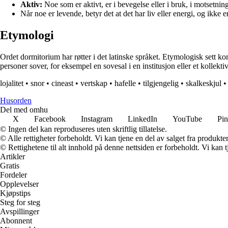
Aktiv:
Noe som er aktivt, er i bevegelse eller i bruk, i motsetning 
Når noe er levende, betyr det at det har liv eller energi, og ikke er
Etymologi
Ordet dormitorium har røtter i det latinske språket. Etymologisk sett ko
personer sover, for eksempel en sovesal i en institusjon eller et kollektiv
lojalitet
•
snor
•
cineast
•
vertskap
•
hafelle
•
tilgjengelig
•
skalkeskjul
•
Husorden
Del med omhu
X
Facebook
Instagram
LinkedIn
YouTube
Pin
© Ingen del kan reproduseres uten skriftlig tillatelse.
© Alle rettigheter forbeholdt. Vi kan tjene en del av salget fra produkt
© Rettighetene til alt innhold på denne nettsiden er forbeholdt. Vi ka
Artikler
Gratis
Fordeler
Opplevelser
Kjøpstips
Steg for steg
Avspillinger
Abonnent