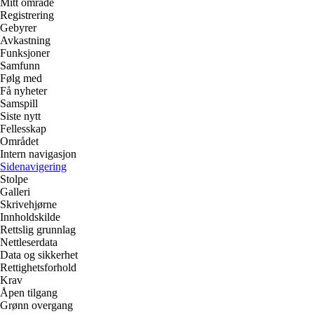
Mitt område
Registrering
Gebyrer
Avkastning
Funksjoner
Samfunn
Følg med
Få nyheter
Samspill
Siste nytt
Fellesskap
Området
Intern navigasjon
Sidenavigering
Stolpe
Galleri
Skrivehjørne
Innholdskilde
Rettslig grunnlag
Nettleserdata
Data og sikkerhet
Rettighetsforhold
Krav
Åpen tilgang
Grønn overgang