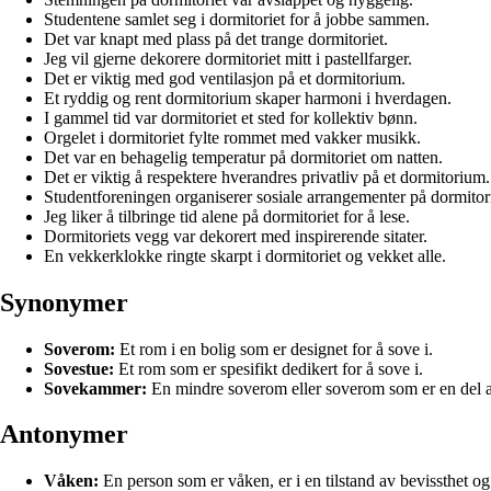
Studentene samlet seg i dormitoriet for å jobbe sammen.
Det var knapt med plass på det trange dormitoriet.
Jeg vil gjerne dekorere dormitoriet mitt i pastellfarger.
Det er viktig med god ventilasjon på et dormitorium.
Et ryddig og rent dormitorium skaper harmoni i hverdagen.
I gammel tid var dormitoriet et sted for kollektiv bønn.
Orgelet i dormitoriet fylte rommet med vakker musikk.
Det var en behagelig temperatur på dormitoriet om natten.
Det er viktig å respektere hverandres privatliv på et dormitorium.
Studentforeningen organiserer sosiale arrangementer på dormitori
Jeg liker å tilbringe tid alene på dormitoriet for å lese.
Dormitoriets vegg var dekorert med inspirerende sitater.
En vekkerklokke ringte skarpt i dormitoriet og vekket alle.
Synonymer
Soverom:
Et rom i en bolig som er designet for å sove i.
Sovestue:
Et rom som er spesifikt dedikert for å sove i.
Sovekammer:
En mindre soverom eller soverom som er en del av
Antonymer
Våken:
En person som er våken, er i en tilstand av bevissthet og