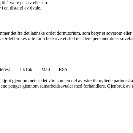
til å være passiv eller i ro.
 i en tilstand av dvale.
mmer det fra det latinske ordet dormitorium, som betyr et soverom eller e
. Ordet brukes ofte for å beskrive et sted der flere personer deler sovefasi
terest
TikTok
Mail
RSS
er kjøpt gjennom nettstedet vårt som en del av våre tilknyttede partners
n tjene penger gjennom samarbeidsavtaler med forhandlere. Gjenbruk av m