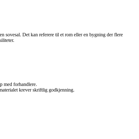
n sovesal. Det kan referere til et rom eller en bygning der flere
liteter.
kap med forhandlere.
aterialet krever skriftlig godkjenning.