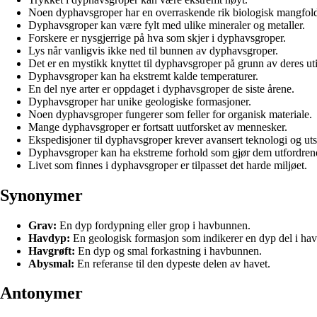
Noen dyphavsgroper har en overraskende rik biologisk mangfol
Dyphavsgroper kan være fylt med ulike mineraler og metaller.
Forskere er nysgjerrige på hva som skjer i dyphavsgroper.
Lys når vanligvis ikke ned til bunnen av dyphavsgroper.
Det er en mystikk knyttet til dyphavsgroper på grunn av deres uti
Dyphavsgroper kan ha ekstremt kalde temperaturer.
En del nye arter er oppdaget i dyphavsgroper de siste årene.
Dyphavsgroper har unike geologiske formasjoner.
Noen dyphavsgroper fungerer som feller for organisk materiale.
Mange dyphavsgroper er fortsatt uutforsket av mennesker.
Ekspedisjoner til dyphavsgroper krever avansert teknologi og uts
Dyphavsgroper kan ha ekstreme forhold som gjør dem utfordrend
Livet som finnes i dyphavsgroper er tilpasset det harde miljøet.
Synonymer
Grav:
En dyp fordypning eller grop i havbunnen.
Havdyp:
En geologisk formasjon som indikerer en dyp del i hav
Havgrøft:
En dyp og smal forkastning i havbunnen.
Abysmal:
En referanse til den dypeste delen av havet.
Antonymer