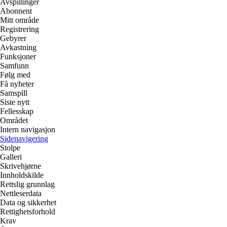
Avspillinger
Abonnent
Mitt område
Registrering
Gebyrer
Avkastning
Funksjoner
Samfunn
Følg med
Få nyheter
Samspill
Siste nytt
Fellesskap
Området
Intern navigasjon
Sidenavigering
Stolpe
Galleri
Skrivehjørne
Innholdskilde
Rettslig grunnlag
Nettleserdata
Data og sikkerhet
Rettighetsforhold
Krav