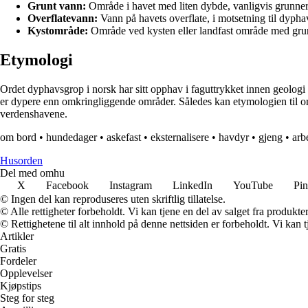
Grunt vann:
Område i havet med liten dybde, vanligvis grunn
Overflatevann:
Vann på havets overflate, i motsetning til dypha
Kystområde:
Område ved kysten eller landfast område med gru
Etymologi
Ordet dyphavsgrop i norsk har sitt opphav i faguttrykket innen geologi 
er dypere enn omkringliggende områder. Således kan etymologien til or
verdenshavene.
om bord
•
hundedager
•
askefast
•
eksternalisere
•
havdyr
•
gjeng
•
arb
Husorden
Del med omhu
X
Facebook
Instagram
LinkedIn
YouTube
Pin
© Ingen del kan reproduseres uten skriftlig tillatelse.
© Alle rettigheter forbeholdt. Vi kan tjene en del av salget fra produkt
© Rettighetene til alt innhold på denne nettsiden er forbeholdt. Vi ka
Artikler
Gratis
Fordeler
Opplevelser
Kjøpstips
Steg for steg