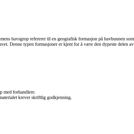
n, mens havsgrop refererer til en geografisk formasjon på havbunnen som
avet. Denne typen formasjoner er kjent for å være den dypeste delen av
kap med forhandlere.
aterialet krever skriftlig godkjenning.