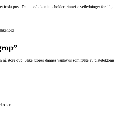
 et friskt pust. Denne e-boken inneholder trinnvise veiledninger for å 
likehold
grop”
å store dyp. Slike groper dannes vanligvis som følge av platetektonisk
koster.