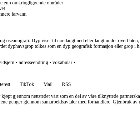
ere enn omkringliggende områder
vet
nnere farvann
og oseanografi. Dyp viser til noe langt ned eller langt under overflate
det dyphavsgrop tolkes som en dyp geografisk formasjon eller grop i h
eidsjern
•
adresseendring
•
vokabular
•
terest
TikTok
Mail
RSS
er kjøpt gjennom nettstedet vårt som en del av våre tilknyttede partners
n tjene penger gjennom samarbeidsavtaler med forhandlere. Gjenbruk av m