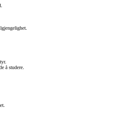
d.
lgjengelighet.
tyr.
e å studere.
et.