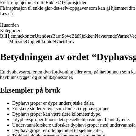
Frisk opp hjemmet ditt: Enkle DIY-prosjekter
Få inspirasjon til enkle gjør-det-selv-oppgaver som kan gi hjemmet ditt
Les nå
Husorden
Kategorier
Bil
Hjemmekontor
Utendørs
Barn
Sove
Båt
Kjøkken
Nåværende
Varme
Ved
Min side
Opprett konto
Nyhetsbrev
Betydningen av ordet “Dyphavs
En dyphavsgrop er en dyp fordypning eller grop på havbunnen som kan n
havbunnsrygger og subduksjonssoner.
Eksempler på bruk
Dyphavsgroper er dype undersjøiske daler.
Forskere studerer livet som finnes i dyphavsgroper.
Dyphavsgroper kan være flere kilometer dype.
I dyphavsgroper finnes det spesielle tilpasninger blant dyrene.
Undervannsforskere utforsker dyphavsgroper med undervannsfar
Dyphavsgroper er ofte hjemmet til sjeldne arter.
Trykket i dyphavsgroper kan være ekstremt høyt.