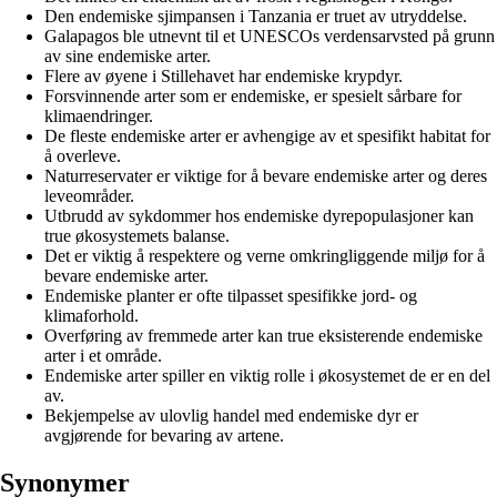
Den endemiske sjimpansen i Tanzania er truet av utryddelse.
Galapagos ble utnevnt til et UNESCOs verdensarvsted på grunn
av sine endemiske arter.
Flere av øyene i Stillehavet har endemiske krypdyr.
Forsvinnende arter som er endemiske, er spesielt sårbare for
klimaendringer.
De fleste endemiske arter er avhengige av et spesifikt habitat for
å overleve.
Naturreservater er viktige for å bevare endemiske arter og deres
leveområder.
Utbrudd av sykdommer hos endemiske dyrepopulasjoner kan
true økosystemets balanse.
Det er viktig å respektere og verne omkringliggende miljø for å
bevare endemiske arter.
Endemiske planter er ofte tilpasset spesifikke jord- og
klimaforhold.
Overføring av fremmede arter kan true eksisterende endemiske
arter i et område.
Endemiske arter spiller en viktig rolle i økosystemet de er en del
av.
Bekjempelse av ulovlig handel med endemiske dyr er
avgjørende for bevaring av artene.
Synonymer