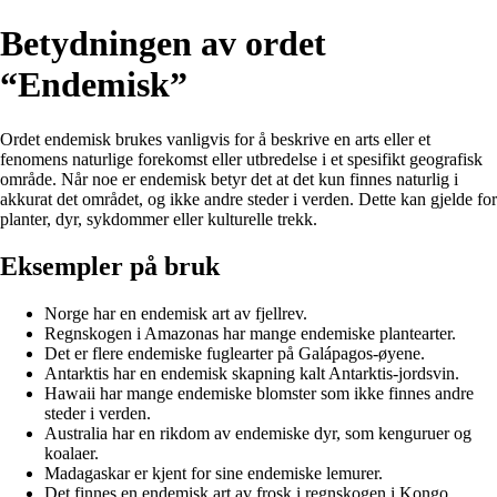
Betydningen av ordet
“Endemisk”
Ordet endemisk brukes vanligvis for å beskrive en arts eller et
fenomens naturlige forekomst eller utbredelse i et spesifikt geografisk
område. Når noe er endemisk betyr det at det kun finnes naturlig i
akkurat det området, og ikke andre steder i verden. Dette kan gjelde for
planter, dyr, sykdommer eller kulturelle trekk.
Eksempler på bruk
Norge har en endemisk art av fjellrev.
Regnskogen i Amazonas har mange endemiske plantearter.
Det er flere endemiske fuglearter på Galápagos-øyene.
Antarktis har en endemisk skapning kalt Antarktis-jordsvin.
Hawaii har mange endemiske blomster som ikke finnes andre
steder i verden.
Australia har en rikdom av endemiske dyr, som kenguruer og
koalaer.
Madagaskar er kjent for sine endemiske lemurer.
Det finnes en endemisk art av frosk i regnskogen i Kongo.