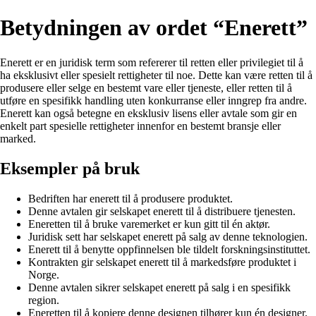
Betydningen av ordet “Enerett”
Enerett er en juridisk term som refererer til retten eller privilegiet til å
ha eksklusivt eller spesielt rettigheter til noe. Dette kan være retten til å
produsere eller selge en bestemt vare eller tjeneste, eller retten til å
utføre en spesifikk handling uten konkurranse eller inngrep fra andre.
Enerett kan også betegne en eksklusiv lisens eller avtale som gir en
enkelt part spesielle rettigheter innenfor en bestemt bransje eller
marked.
Eksempler på bruk
Bedriften har enerett til å produsere produktet.
Denne avtalen gir selskapet enerett til å distribuere tjenesten.
Eneretten til å bruke varemerket er kun gitt til én aktør.
Juridisk sett har selskapet enerett på salg av denne teknologien.
Enerett til å benytte oppfinnelsen ble tildelt forskningsinstituttet.
Kontrakten gir selskapet enerett til å markedsføre produktet i
Norge.
Denne avtalen sikrer selskapet enerett på salg i en spesifikk
region.
Eneretten til å kopiere denne designen tilhører kun én designer.