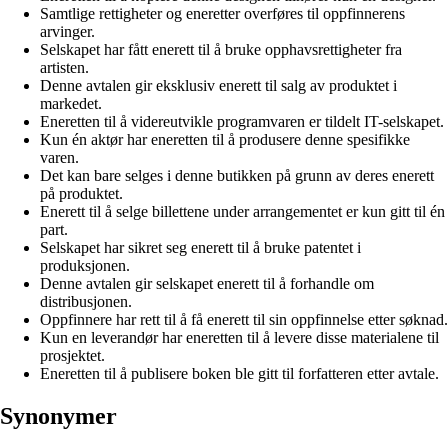
Samtlige rettigheter og eneretter overføres til oppfinnerens
arvinger.
Selskapet har fått enerett til å bruke opphavsrettigheter fra
artisten.
Denne avtalen gir eksklusiv enerett til salg av produktet i
markedet.
Eneretten til å videreutvikle programvaren er tildelt IT-selskapet.
Kun én aktør har eneretten til å produsere denne spesifikke
varen.
Det kan bare selges i denne butikken på grunn av deres enerett
på produktet.
Enerett til å selge billettene under arrangementet er kun gitt til én
part.
Selskapet har sikret seg enerett til å bruke patentet i
produksjonen.
Denne avtalen gir selskapet enerett til å forhandle om
distribusjonen.
Oppfinnere har rett til å få enerett til sin oppfinnelse etter søknad.
Kun en leverandør har eneretten til å levere disse materialene til
prosjektet.
Eneretten til å publisere boken ble gitt til forfatteren etter avtale.
Synonymer