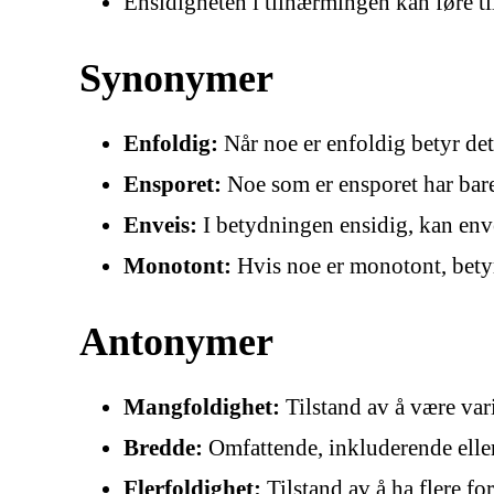
Ensidigheten i tilnærmingen kan føre til
Synonymer
Enfoldig:
Når noe er enfoldig betyr det 
Ensporet:
Noe som er ensporet har bare
Enveis:
I betydningen ensidig, kan enve
Monotont:
Hvis noe er monotont, betyr 
Antonymer
Mangfoldighet:
Tilstand av å være vari
Bredde:
Omfattende, inkluderende eller
Flerfoldighet:
Tilstand av å ha flere for