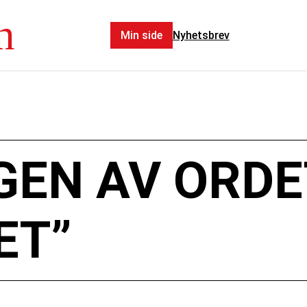
n
Min side
Nyhetsbrev
GEN AV ORDE
ET”