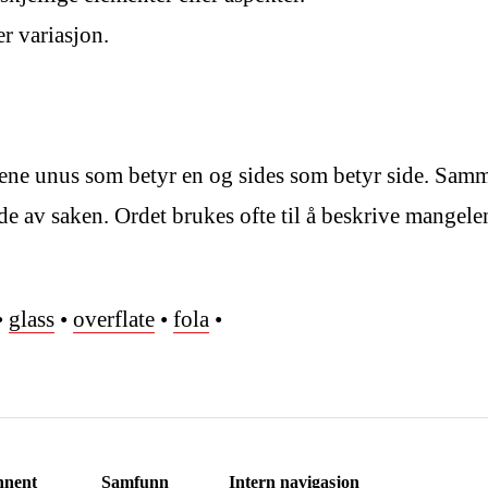
er variasjon.
ene unus som betyr en og sides som betyr side. Samme
side av saken. Ordet brukes ofte til å beskrive mangele
•
glass
•
overflate
•
fola
•
nent
Samfunn
Intern navigasjon