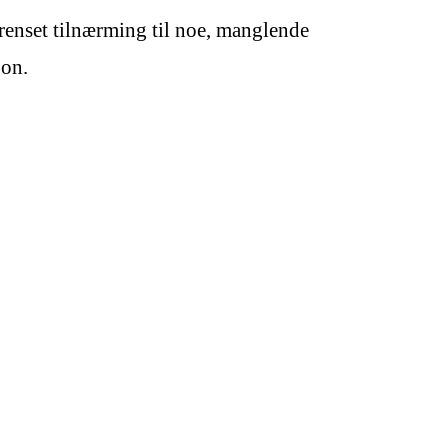
egrenset tilnærming til noe, manglende
jon.