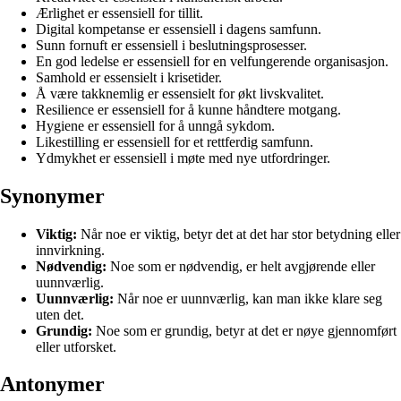
Ærlighet er essensiell for tillit.
Digital kompetanse er essensiell i dagens samfunn.
Sunn fornuft er essensiell i beslutningsprosesser.
En god ledelse er essensiell for en velfungerende organisasjon.
Samhold er essensielt i krisetider.
Å være takknemlig er essensielt for økt livskvalitet.
Resilience er essensiell for å kunne håndtere motgang.
Hygiene er essensiell for å unngå sykdom.
Likestilling er essensiell for et rettferdig samfunn.
Ydmykhet er essensiell i møte med nye utfordringer.
Synonymer
Viktig:
Når noe er viktig, betyr det at det har stor betydning eller
innvirkning.
Nødvendig:
Noe som er nødvendig, er helt avgjørende eller
uunnværlig.
Uunnværlig:
Når noe er uunnværlig, kan man ikke klare seg
uten det.
Grundig:
Noe som er grundig, betyr at det er nøye gjennomført
eller utforsket.
Antonymer