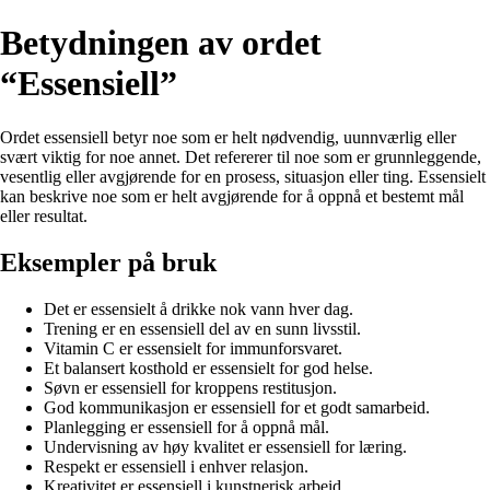
Betydningen av ordet
“Essensiell”
Ordet essensiell betyr noe som er helt nødvendig, uunnværlig eller
svært viktig for noe annet. Det refererer til noe som er grunnleggende,
vesentlig eller avgjørende for en prosess, situasjon eller ting. Essensielt
kan beskrive noe som er helt avgjørende for å oppnå et bestemt mål
eller resultat.
Eksempler på bruk
Det er essensielt å drikke nok vann hver dag.
Trening er en essensiell del av en sunn livsstil.
Vitamin C er essensielt for immunforsvaret.
Et balansert kosthold er essensielt for god helse.
Søvn er essensiell for kroppens restitusjon.
God kommunikasjon er essensiell for et godt samarbeid.
Planlegging er essensiell for å oppnå mål.
Undervisning av høy kvalitet er essensiell for læring.
Respekt er essensiell i enhver relasjon.
Kreativitet er essensiell i kunstnerisk arbeid.