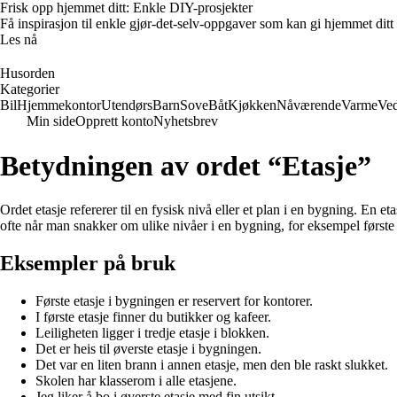
Frisk opp hjemmet ditt: Enkle DIY-prosjekter
Få inspirasjon til enkle gjør-det-selv-oppgaver som kan gi hjemmet ditt
Les nå
Husorden
Kategorier
Bil
Hjemmekontor
Utendørs
Barn
Sove
Båt
Kjøkken
Nåværende
Varme
Ved
Min side
Opprett konto
Nyhetsbrev
Betydningen av ordet “Etasje”
Ordet etasje refererer til en fysisk nivå eller et plan i en bygning. En 
ofte når man snakker om ulike nivåer i en bygning, for eksempel første e
Eksempler på bruk
Første etasje i bygningen er reservert for kontorer.
I første etasje finner du butikker og kafeer.
Leiligheten ligger i tredje etasje i blokken.
Det er heis til øverste etasje i bygningen.
Det var en liten brann i annen etasje, men den ble raskt slukket.
Skolen har klasserom i alle etasjene.
Jeg liker å bo i øverste etasje med fin utsikt.