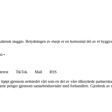
aliensk staggio. Betydningen av etasje er en horisontal del av et byggv
an
•
terest
TikTok
Mail
RSS
er kjøpt gjennom nettstedet vårt som en del av våre tilknyttede partners
n tjene penger gjennom samarbeidsavtaler med forhandlere. Gjenbruk av m