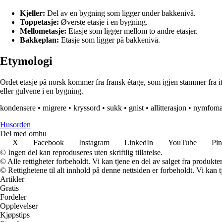
Kjeller:
Del av en bygning som ligger under bakkenivå.
Toppetasje:
Øverste etasje i en bygning.
Mellometasje:
Etasje som ligger mellom to andre etasjer.
Bakkeplan:
Etasje som ligger på bakkenivå.
Etymologi
Ordet etasje på norsk kommer fra fransk étage, som igjen stammer fra it
eller gulvene i en bygning.
kondensere
•
migrere
•
kryssord
•
sukk
•
gnist
•
allitterasjon
•
nymfom
Husorden
Del med omhu
X
Facebook
Instagram
LinkedIn
YouTube
Pin
© Ingen del kan reproduseres uten skriftlig tillatelse.
© Alle rettigheter forbeholdt. Vi kan tjene en del av salget fra produkt
© Rettighetene til alt innhold på denne nettsiden er forbeholdt. Vi ka
Artikler
Gratis
Fordeler
Opplevelser
Kjøpstips