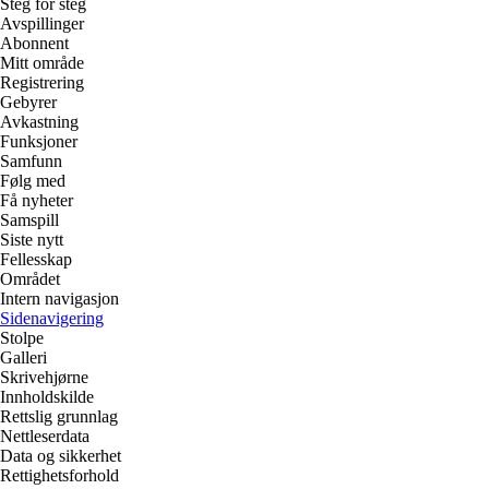
Steg for steg
Avspillinger
Abonnent
Mitt område
Registrering
Gebyrer
Avkastning
Funksjoner
Samfunn
Følg med
Få nyheter
Samspill
Siste nytt
Fellesskap
Området
Intern navigasjon
Sidenavigering
Stolpe
Galleri
Skrivehjørne
Innholdskilde
Rettslig grunnlag
Nettleserdata
Data og sikkerhet
Rettighetsforhold