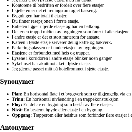
Kontorene til bedriften er fordelt over flere etasjer.
I kjelleren er det et treningsrom og et basseng.
Bygningen har totalt ti etasjer.
Du finner resepsjonen i første etasje.
Enheten ligger i fjerde etasje og har en balkong.
Det er en trapp i midten av bygningen som fører til alle etasjene.
I andre etasje er det et stort møterom for ansatte.
Kafeen i første etasje serverer deilig kaffe og bakverk.
Parkeringsplassen er i underetasjen av bygningen.
Etasjene er forbundet med heis og trapper.
Lysene i korridoren i andre etasje blinker noen ganger.
Sykehuset har akuttmottaket i første etasje.
Jeg glemte passet mitt på hotellrommet i sjette etasje.
Synonymer
Plan:
En horisontal flate i et byggverk som er tilgjengelig via en 
Trinn:
En horisontal nivåendring i en trappekonstruksjon.
Fløy:
En del av en bygning som består av flere etasjer.
Nivå:
En bestemt høyde eller etasje i en bygning.
Oppgang:
Trapperom eller heishus som forbinder flere etasjer i
Antonymer