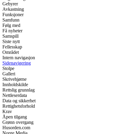
Gebyrer
Avkastning
Funksjoner
Samfunn
Følg med
Få nyheter
Samspill
Siste nytt
Fellesskap
Området
Intern navigasjon
Sidenavigering
Stolpe
Galleri
Skrivehjørne
Innholdskilde
Rettslig grunnlag
Nettleserdata
Data og sikkerhet
Rettighetsforhold
Krav
Åpen tilgang
Grønn overgang
Husorden.com
Norge Media