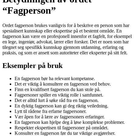
“Fagperson”
Ordet fagperson brukes vanligvis for å beskrive en person som har
spesialisert kunnskap eller ekspertise på et bestemt område. En
fagperson kan være en profesjonell innenfor et fagfelt, for eksempel
en lege, ingeniør, advokat, lærer eller forsker. Det er noen som har
tilegnet seg spesifikk kunnskap gjennom utdanning, erfaring og
praksis, og som er ansett som autoriteter eller eksperter på sitt felt.
Eksempler på bruk
En fagperson bør ha relevant kompetanse.
Det er viktig å konsultere en fagperson ved behov.
Finn en kvalifisert fagperson du kan stole på.
Fagpersoner spiller en viktig rolle i samfunnet.
Det er alltid lurt å søke råd fra en fagperson.
En dyktig fagperson kan gi deg riktig veiledning.
Lytt til rådene fra erfarne fagpersoner.
Vær åpen for å lære av fagpersoners erfaringer.
En fagperson kan hjelpe deg å løse komplekse problemer.
Respekter ekspertisen til fagpersoner på området.
Konsulter en fagperson før du tar viktige avgjørelser.