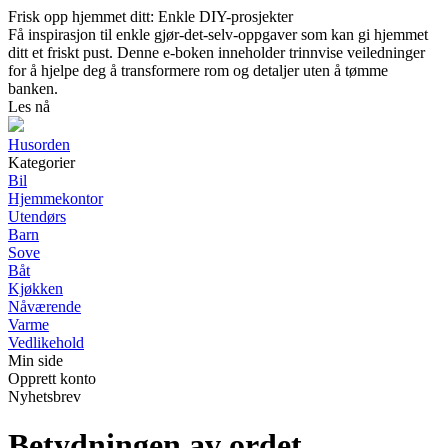
Frisk opp hjemmet ditt: Enkle DIY-prosjekter
Få inspirasjon til enkle gjør-det-selv-oppgaver som kan gi hjemmet
ditt et friskt pust. Denne e-boken inneholder trinnvise veiledninger
for å hjelpe deg å transformere rom og detaljer uten å tømme
banken.
Les nå
Husorden
Kategorier
Bil
Hjemmekontor
Utendørs
Barn
Sove
Båt
Kjøkken
Nåværende
Varme
Vedlikehold
Min side
Opprett konto
Nyhetsbrev
Betydningen av ordet