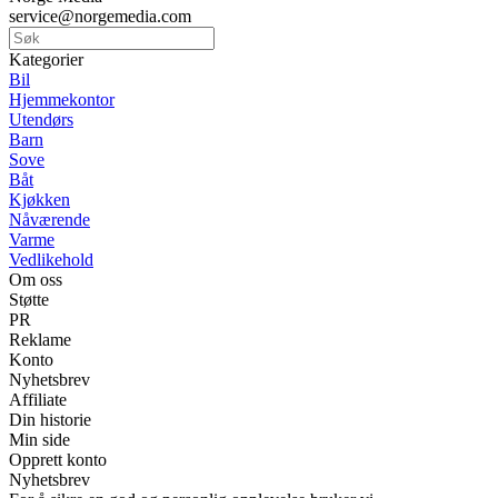
service@norgemedia.com
Kategorier
Bil
Hjemmekontor
Utendørs
Barn
Sove
Båt
Kjøkken
Nåværende
Varme
Vedlikehold
Om oss
Støtte
PR
Reklame
Konto
Nyhetsbrev
Affiliate
Din historie
Min side
Opprett konto
Nyhetsbrev