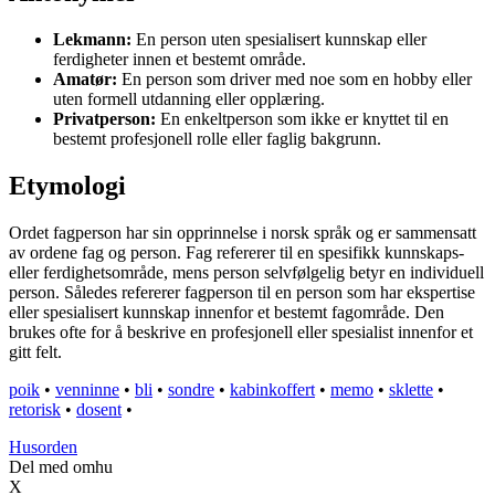
Lekmann:
En person uten spesialisert kunnskap eller
ferdigheter innen et bestemt område.
Amatør:
En person som driver med noe som en hobby eller
uten formell utdanning eller opplæring.
Privatperson:
En enkeltperson som ikke er knyttet til en
bestemt profesjonell rolle eller faglig bakgrunn.
Etymologi
Ordet fagperson har sin opprinnelse i norsk språk og er sammensatt
av ordene fag og person. Fag refererer til en spesifikk kunnskaps-
eller ferdighetsområde, mens person selvfølgelig betyr en individuell
person. Således refererer fagperson til en person som har ekspertise
eller spesialisert kunnskap innenfor et bestemt fagområde. Den
brukes ofte for å beskrive en profesjonell eller spesialist innenfor et
gitt felt.
poik
•
venninne
•
bli
•
sondre
•
kabinkoffert
•
memo
•
sklette
•
retorisk
•
dosent
•
Husorden
Del med omhu
X