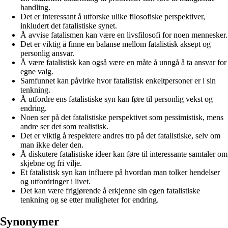
handling.
Det er interessant å utforske ulike filosofiske perspektiver,
inkludert det fatalistiske synet.
Å avvise fatalismen kan være en livsfilosofi for noen mennesker.
Det er viktig å finne en balanse mellom fatalistisk aksept og
personlig ansvar.
Å være fatalistisk kan også være en måte å unngå å ta ansvar for
egne valg.
Samfunnet kan påvirke hvor fatalistisk enkeltpersoner er i sin
tenkning.
Å utfordre ens fatalistiske syn kan føre til personlig vekst og
endring.
Noen ser på det fatalistiske perspektivet som pessimistisk, mens
andre ser det som realistisk.
Det er viktig å respektere andres tro på det fatalistiske, selv om
man ikke deler den.
Å diskutere fatalistiske ideer kan føre til interessante samtaler om
skjebne og fri vilje.
Et fatalistisk syn kan influere på hvordan man tolker hendelser
og utfordringer i livet.
Det kan være frigjørende å erkjenne sin egen fatalistiske
tenkning og se etter muligheter for endring.
Synonymer