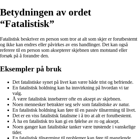
Betydningen av ordet
“Fatalistisk”
Fatalistisk beskriver en person som tror at alt som skjer er forutbestemt
og ikke kan endres eller påvirkes av ens handlinger. Det kan også
referere til en person som aksepterer skjebnen uten motstand eller
forsøk på å forandre den.
Eksempler på bruk
Det fatalistiske synet på livet kan være både trist og befriende.
En fatalistisk holdning kan ha innvirkning på hvordan vi tar
valg.
Å være fatalistisk innebærer ofte en aksept av skjebnen.
Noen mennesker betrakter seg selv som fatalistiske av natur.
En fatalistisk holdning kan føre til en passiv tilnærming til livet.
Det er en viss fatalistisk fatalisme i å tro at alt er forutbestemt.
Å ha en fatalistisk tro kan gi en følelse av ro og aksept.
Noen ganger kan fatalistiske tanker være trøstende i vanskelige
tider.
En fatalistisk tilnærming til problemer kan føre til manglende