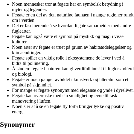
Noen mennesker tror at fegate har en symbolsk betydning i
myter og legender.
Fegate er en del av den naturlige faunaen i mange regioner rundt
om i verden.
Det er fascinerende å se hvordan fegate samarbeider med andre
fuglearter.
Fegate kan også være et symbol på mystikk og magi i visse
kulturer.
Noen arter av fegate er truet på grunn av habitatødeleggelser og
klimaendringer.
Fegate spiller en viktig rolle i økosystemene de lever i ved å
bidra til pollinering.
Å studere fegate i naturen kan gi verdifull innsikt i fuglers adferd
og biologi.
Fegate er noen ganger avbildet i kunstverk og litteratur som et
symbol på skjønnhet.
For mange er fegate synonymt med eleganse og ynde i dyrelivet.
Fegate kan overraske med sin smidighet og evne til rask
manøvrering i luften.
Noen sier at å se en fegate fly forbi bringer lykke og positiv
energi.
Synonymer