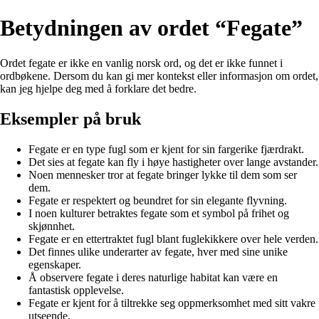
Betydningen av ordet “Fegate”
Ordet fegate er ikke en vanlig norsk ord, og det er ikke funnet i
ordbøkene. Dersom du kan gi mer kontekst eller informasjon om ordet,
kan jeg hjelpe deg med å forklare det bedre.
Eksempler på bruk
Fegate er en type fugl som er kjent for sin fargerike fjærdrakt.
Det sies at fegate kan fly i høye hastigheter over lange avstander.
Noen mennesker tror at fegate bringer lykke til dem som ser
dem.
Fegate er respektert og beundret for sin elegante flyvning.
I noen kulturer betraktes fegate som et symbol på frihet og
skjønnhet.
Fegate er en ettertraktet fugl blant fuglekikkere over hele verden.
Det finnes ulike underarter av fegate, hver med sine unike
egenskaper.
Å observere fegate i deres naturlige habitat kan være en
fantastisk opplevelse.
Fegate er kjent for å tiltrekke seg oppmerksomhet med sitt vakre
utseende.