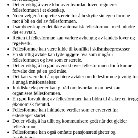
Det er viktig å være klar over hvordan loven regulerer
fellesformuen i et ekteskap.
Noen velger å opprette særeie for å beskytte sin egen formue
mot å bli en del av fellesformuen.
I samboerskap er det ikke automatisk fellesformue, med mindre
det er avtalt.
Retten til fellesformue kan variere avhengig av landets lover og
regelverk.
Fellesformue kan være kilde til konflikt i skilsmisseprosesser.
En skriftlig avtale kan tydeliggjøre hva som inngår i
fellesformuen og hva som er særeie.
Det er viktig å ha god oversikt over fellesformuen for å kunne
forvalte den på en god måte.
Det kan være lurt å oppdatere avtaler om fellesformue jevnlig for
å unngå misforståelser.
Juridiske eksperter kan gi råd om hvordan man best kan
organisere fellesformuen.
En god forvaltning av fellesformuen kan bidra til å sikre en trygg
økonomisk fremtid.
Fellesformue kan inkludere verdier som er ervervet før
ekteskapet startet.
Det er viktig å ha tillit og kommunisere godt når det gjelder
fellesformue.
Fellesformue kan også omfatte pensjonsrettigheter og
forsikringer.