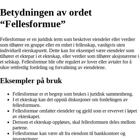
Betydningen av ordet
“Fellesformue”
Fellesformue er en juridisk term som beskriver eiendeler eller verdier
som tilhører en gruppe eller en enhet i fellesskap, vanligvis uten
individuell eierskapsrett. Dette kan for eksempel være eiendeler som
tilhører et ektepar i et ekteskap, eller verdier som tilhører aksjonærene i
et selskap. Fellesformue blir ofte regulert av lover eller avtaler for å
sikre rettferdig fordeling og forvaltning av eiendelene.
Eksempler på bruk
Fellesformue er et begrep som brukes i juridisk sammenheng.
I et ekteskap kan det oppstå diskusjoner om fordelingen av
fellesformuen.
Fellesformue omfatter eiendeler og gjeld som er ervervet i løpet
av ekteskapet.
Dersom et ekteskap oppløses, skal fellesformuen deles mellom
partene.
Fellesformue kan være alt fra eiendom til bankkontoer og
investeringer.