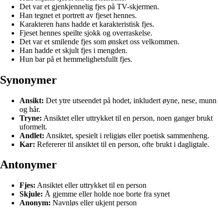
Det var et gjenkjennelig fjes på TV-skjermen.
Han tegnet et portrett av fjeset hennes.
Karakteren hans hadde et karakteristisk fjes.
Fjeset hennes speilte sjokk og overraskelse.
Det var et smilende fjes som ønsket oss velkommen.
Han hadde et skjult fjes i mengden.
Hun bar på et hemmelighetsfullt fjes.
Synonymer
Ansikt:
Det ytre utseendet på hodet, inkludert øyne, nese, munn
og hår.
Tryne:
Ansiktet eller uttrykket til en person, noen ganger brukt
uformelt.
Andlet:
Ansiktet, spesielt i religiøs eller poetisk sammenheng.
Kar:
Refererer til ansiktet til en person, ofte brukt i dagligtale.
Antonymer
Fjes:
Ansiktet eller uttrykket til en person
Skjule:
Å gjemme eller holde noe borte fra synet
Anonym:
Navnløs eller ukjent person