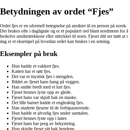
Betydningen av ordet “Fjes”
Ordet fjes er en uformell betegnelse på ansiktet til en person på norsk.
Det brukes ofte i dagligtale og er et populært ord blant nordmenn for å
beskrive ansiktstrekkene eller uttrykket til noen. Fjeset ditt ser trøtt ut i
dag er et eksempel på hvordan ordet kan brukes i en setning.
Eksempler på bruk
Hun hadde et vakkert fjes.
Katten har et søtt fjes.
Det var et mystisk fjes i mengden.
Bildet av fjeset hans hang på veggen.
Han smilte bredt med et lurt fjes.
Fjeset hennes lyste opp av glede.
Fjeset hans var skjult bak en maske.
Det lille barnet hadde et engleaktig fjes.
Han studerte fjesene til de forbipasserende.
Hun hadde et alvorlig fjes under samtalen.
Fjeset hennes lyste opp i latter.
Fjeset hans bar preg av bekymring.
Hun skjulte fjeset sitt bak hendene.