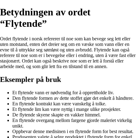
Betydningen av ordet
“Flytende”
Ordet flytende i norsk refererer til noe som kan bevege seg lett eller
uten motstand, enten det dreier seg om en væske som vann eller en
evne til å uttrykke seg sømløst og uten avbrudd. Flytende kan også
referere til noe som er i bevegelse eller i endring, uten å være fast eller
stasjonært. Ordet kan også beskrive noe som er lett å forstå eller
arbeide med, og som glir lett fra en tilstand til en annen.
Eksempler på bruk
Et flytende vann er nødvendig for å opprettholde liv.
Den flytende formen av dette stoffet gjør det enkelt å håndtere.
En flytende kontrakt kan være vanskelig å tolke.
Et flytende lim kan være nyttig i mange ulike prosjekter.
De flytende skyene skapte en vakker himmel.
En flytende overgang mellom fargene gjorde maleriet virkelig
unikt.
Oppbevar denne medisinen i en flytende form for best resultat.
Produsenten valgte å selge produktet i flytende form for enkel