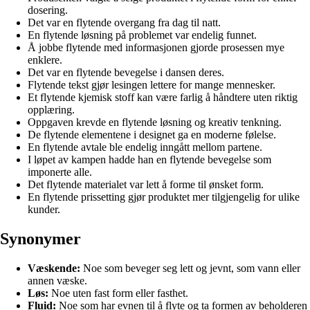
dosering.
Det var en flytende overgang fra dag til natt.
En flytende løsning på problemet var endelig funnet.
Å jobbe flytende med informasjonen gjorde prosessen mye
enklere.
Det var en flytende bevegelse i dansen deres.
Flytende tekst gjør lesingen lettere for mange mennesker.
Et flytende kjemisk stoff kan være farlig å håndtere uten riktig
opplæring.
Oppgaven krevde en flytende løsning og kreativ tenkning.
De flytende elementene i designet ga en moderne følelse.
En flytende avtale ble endelig inngått mellom partene.
I løpet av kampen hadde han en flytende bevegelse som
imponerte alle.
Det flytende materialet var lett å forme til ønsket form.
En flytende prissetting gjør produktet mer tilgjengelig for ulike
kunder.
Synonymer
Væskende:
Noe som beveger seg lett og jevnt, som vann eller
annen væske.
Løs:
Noe uten fast form eller fasthet.
Fluid:
Noe som har evnen til å flyte og ta formen av beholderen