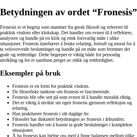
Betydningen av ordet “Fronesis”
Fronesis er et begrep som stammer fra gresk filosofi og refererer til
praktisk visdom eller klokskap. Det handler om evnen til å reflektere,
analysere og handle på en klok og etisk forsvarlig måte i ulike
situasjoner. Fronesis innebærer å bruke erfaring, fornuft og moral for å
ta veloverveide beslutninger og handle på en måte som fremmer det
gode og rettferdige. Dette begrepet er viktig både for personlig
utvikling og for et samfunn preget av etikk og rettferdighet.
Eksempler på bruk
Fronesis er en form for praktisk visdom.
De filosofiske tankene om fronesis er fascinerende.
Fronesis blir ofte sett på som evnen til å handle moralsk riktig.
Det er viktig å utvikle sin egen fronesis gjennom refleksjon og
erfaring.
Han praktiserer fronesis i sitt daglige liv.
Filosofer har diskutert betydningen av fronesis i århundrer.
Fronesis handler om å kunne ta gode beslutninger i komplekse
situasjoner.
Å ha fronesis kan hjelpe oss med å finne balansen mellom ulike