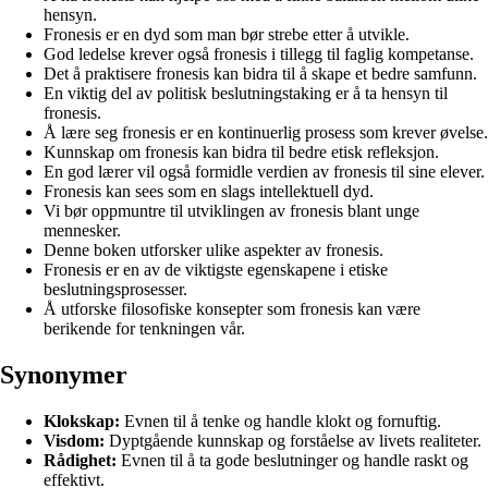
hensyn.
Fronesis er en dyd som man bør strebe etter å utvikle.
God ledelse krever også fronesis i tillegg til faglig kompetanse.
Det å praktisere fronesis kan bidra til å skape et bedre samfunn.
En viktig del av politisk beslutningstaking er å ta hensyn til
fronesis.
Å lære seg fronesis er en kontinuerlig prosess som krever øvelse.
Kunnskap om fronesis kan bidra til bedre etisk refleksjon.
En god lærer vil også formidle verdien av fronesis til sine elever.
Fronesis kan sees som en slags intellektuell dyd.
Vi bør oppmuntre til utviklingen av fronesis blant unge
mennesker.
Denne boken utforsker ulike aspekter av fronesis.
Fronesis er en av de viktigste egenskapene i etiske
beslutningsprosesser.
Å utforske filosofiske konsepter som fronesis kan være
berikende for tenkningen vår.
Synonymer
Klokskap:
Evnen til å tenke og handle klokt og fornuftig.
Visdom:
Dyptgående kunnskap og forståelse av livets realiteter.
Rådighet:
Evnen til å ta gode beslutninger og handle raskt og
effektivt.