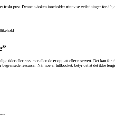
 et friskt pust. Denne e-boken inneholder trinnvise veiledninger for å 
likehold
e”
ige tider eller ressurser allerede er opptatt eller reservert. Det kan for 
er begrensede ressurser. Når noe er fullbooket, betyr det at det ikke lenge
ren.