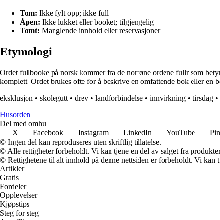
Tom:
Ikke fylt opp; ikke full
Åpen:
Ikke lukket eller booket; tilgjengelig
Tomt:
Manglende innhold eller reservasjoner
Etymologi
Ordet fullbooke på norsk kommer fra de norrøne ordene fullr som betyr
komplett. Ordet brukes ofte for å beskrive en omfattende bok eller en 
eksklusjon
•
skolegutt
•
drev
•
landforbindelse
•
innvirkning
•
tirsdag
•
Husorden
Del med omhu
X
Facebook
Instagram
LinkedIn
YouTube
Pin
© Ingen del kan reproduseres uten skriftlig tillatelse.
© Alle rettigheter forbeholdt. Vi kan tjene en del av salget fra produkt
© Rettighetene til alt innhold på denne nettsiden er forbeholdt. Vi ka
Artikler
Gratis
Fordeler
Opplevelser
Kjøpstips
Steg for steg