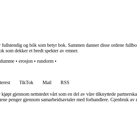
 fullstendig og bók som betyr bok. Sammen danner disse ordene fullbook
bok som dekker et bredt spekter av emner.
dumme
•
erosjon
•
rundorm
•
terest
TikTok
Mail
RSS
er kjøpt gjennom nettstedet vårt som en del av våre tilknyttede partners
n tjene penger gjennom samarbeidsavtaler med forhandlere. Gjenbruk av m