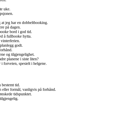
te uke.
epsjonen.
g at jeg har en dobbeltbooking.
ere på dagen.
booke bord i god tid.
ed å fullbooke hytta.
 vinterferien.
planlegg godt.
forhånd.
ene og tilgjengelighet.
re planene i siste liten?
 forveien, spesielt i helgene.
n bestemt tid.
n eller formål, vanligvis på forhånd.
 ønskede tidspunktet.
ilgjengelig.