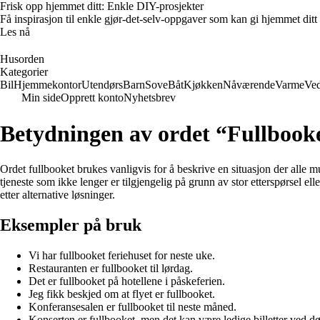
Frisk opp hjemmet ditt: Enkle DIY-prosjekter
Få inspirasjon til enkle gjør-det-selv-oppgaver som kan gi hjemmet ditt
Les nå
Husorden
Kategorier
Bil
Hjemmekontor
Utendørs
Barn
Sove
Båt
Kjøkken
Nåværende
Varme
Ved
Min side
Opprett konto
Nyhetsbrev
Betydningen av ordet “Fullbook
Ordet fullbooket brukes vanligvis for å beskrive en situasjon der alle mul
tjeneste som ikke lenger er tilgjengelig på grunn av stor etterspørsel ell
etter alternative løsninger.
Eksempler på bruk
Vi har fullbooket feriehuset for neste uke.
Restauranten er fullbooket til lørdag.
Det er fullbooket på hotellene i påskeferien.
Jeg fikk beskjed om at flyet er fullbooket.
Konferansesalen er fullbooket til neste måned.
Konserten er fullbooket, men det kan være ledige billetter ved dø