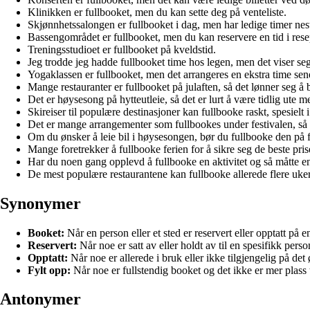
Klinikken er fullbooket, men du kan sette deg på venteliste.
Skjønnhetssalongen er fullbooket i dag, men har ledige timer nes
Bassengområdet er fullbooket, men du kan reservere en tid i res
Treningsstudioet er fullbooket på kveldstid.
Jeg trodde jeg hadde fullbooket time hos legen, men det viser se
Yogaklassen er fullbooket, men det arrangeres en ekstra time sen
Mange restauranter er fullbooket på julaften, så det lønner seg å 
Det er høysesong på hytteutleie, så det er lurt å være tidlig ute m
Skireiser til populære destinasjoner kan fullbooke raskt, spesielt i
Det er mange arrangementer som fullbookes under festivalen, så 
Om du ønsker å leie bil i høysesongen, bør du fullbooke den på 
Mange foretrekker å fullbooke ferien for å sikre seg de beste pris
Har du noen gang opplevd å fullbooke en aktivitet og så måtte end
De mest populære restaurantene kan fullbooke allerede flere uker i
Synonymer
Booket:
Når en person eller et sted er reservert eller opptatt på e
Reservert:
Når noe er satt av eller holdt av til en spesifikk perso
Opptatt:
Når noe er allerede i bruk eller ikke tilgjengelig på det
Fylt opp:
Når noe er fullstendig booket og det ikke er mer plass t
Antonymer