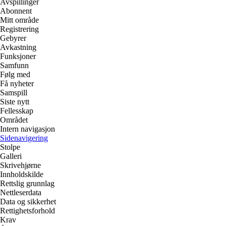
Avspillinger
Abonnent
Mitt område
Registrering
Gebyrer
Avkastning
Funksjoner
Samfunn
Følg med
Få nyheter
Samspill
Siste nytt
Fellesskap
Området
Intern navigasjon
Sidenavigering
Stolpe
Galleri
Skrivehjørne
Innholdskilde
Rettslig grunnlag
Nettleserdata
Data og sikkerhet
Rettighetsforhold
Krav