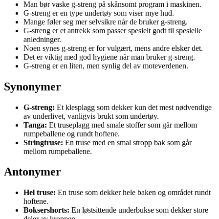
Man bør vaske g-streng på skånsomt program i maskinen.
G-streng er en type undertøy som viser mye hud.
Mange føler seg mer selvsikre når de bruker g-streng.
G-streng er et antrekk som passer spesielt godt til spesielle
anledninger.
Noen synes g-streng er for vulgært, mens andre elsker det.
Det er viktig med god hygiene når man bruker g-streng.
G-streng er en liten, men synlig del av moteverdenen.
Synonymer
G-streng:
Et klesplagg som dekker kun det mest nødvendige
av underlivet, vanligvis brukt som undertøy.
Tanga:
Et truseplagg med smale stoffer som går mellom
rumpeballene og rundt hoftene.
Stringtruse:
En truse med en smal stropp bak som går
mellom rumpeballene.
Antonymer
Hel truse:
En truse som dekker hele baken og området rundt
hoftene.
Boksershorts:
En løstsittende underbukse som dekker store
deler av kroppen.