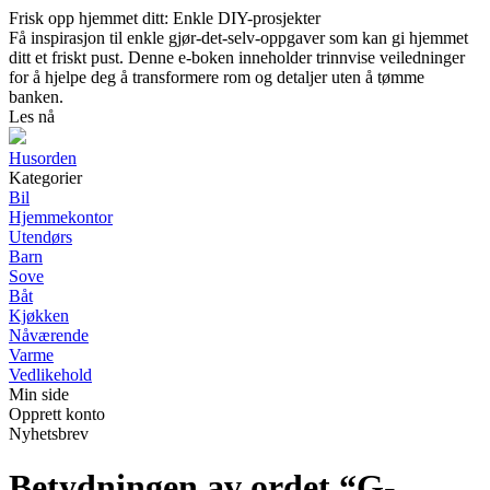
Frisk opp hjemmet ditt: Enkle DIY-prosjekter
Få inspirasjon til enkle gjør-det-selv-oppgaver som kan gi hjemmet
ditt et friskt pust. Denne e-boken inneholder trinnvise veiledninger
for å hjelpe deg å transformere rom og detaljer uten å tømme
banken.
Les nå
Husorden
Kategorier
Bil
Hjemmekontor
Utendørs
Barn
Sove
Båt
Kjøkken
Nåværende
Varme
Vedlikehold
Min side
Opprett konto
Nyhetsbrev
Betydningen av ordet “G-