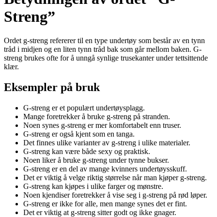
Streng”
Ordet g-streng refererer til en type undertøy som består av en tynn
tråd i midjen og en liten tynn tråd bak som går mellom baken. G-
streng brukes ofte for å unngå synlige trusekanter under tettsittende
klær.
Eksempler på bruk
G-streng er et populært undertøysplagg.
Mange foretrekker å bruke g-streng på stranden.
Noen synes g-streng er mer komfortabelt enn truser.
G-streng er også kjent som en tanga.
Det finnes ulike varianter av g-streng i ulike materialer.
G-streng kan være både sexy og praktisk.
Noen liker å bruke g-streng under tynne bukser.
G-streng er en del av mange kvinners undertøysskuff.
Det er viktig å velge riktig størrelse når man kjøper g-streng.
G-streng kan kjøpes i ulike farger og mønstre.
Noen kjendiser foretrekker å vise seg i g-streng på rød løper.
G-streng er ikke for alle, men mange synes det er fint.
Det er viktig at g-streng sitter godt og ikke gnager.