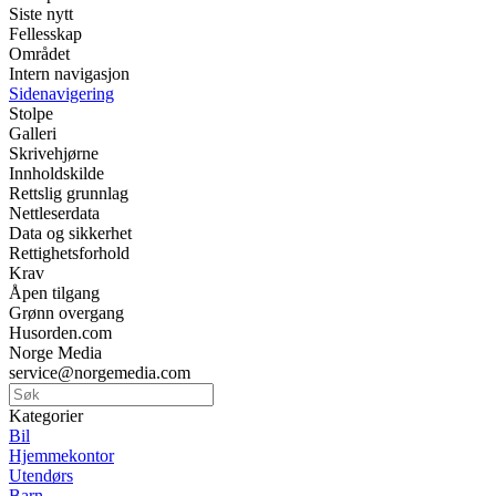
Siste nytt
Fellesskap
Området
Intern navigasjon
Sidenavigering
Stolpe
Galleri
Skrivehjørne
Innholdskilde
Rettslig grunnlag
Nettleserdata
Data og sikkerhet
Rettighetsforhold
Krav
Åpen tilgang
Grønn overgang
Husorden.com
Norge Media
service@norgemedia.com
Kategorier
Bil
Hjemmekontor
Utendørs
Barn