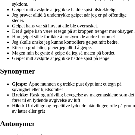
sykdom.
Geipet mitt avslørte at jeg ikke hadde spist tilstrekkelig.
Jeg prøver alltid å undertrykke geipet når jeg er på offentlige
steder.
Geipet hans var så høyt at alle ble overrasket.
Det å geipe kan være et tegn på at kroppen trenger mer oksygen.
Han geipet stille for ikke å forstyrre de andre i rommet.
Jeg skulle ønske jeg kunne kontrollere geipet mitt bedre.
Etter en god latter, pleier jeg alltid å geipe.
Magen min begynte å geipe da jeg så maten på bordet.
Geipet mitt avslørte at jeg ikke hadde spist på lenge.
Synonymer
Gjespe:
Åpne munnen og trekke pust dypt inn; et tegn på
søvnighet eller kjedsomhet
Brekke:
Rask og ufrivillig bevegelse av magemusklene som det
fører til en lydende avgivelse av luft
Hikst:
Ufrivillige og repetitive lydende utåndinger, ofte på grunn
av latter eller gråt
Antonymer