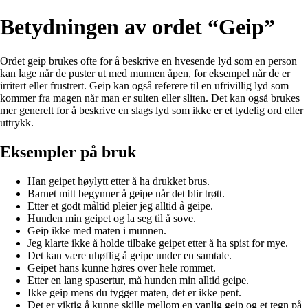
Betydningen av ordet “Geip”
Ordet geip brukes ofte for å beskrive en hvesende lyd som en person
kan lage når de puster ut med munnen åpen, for eksempel når de er
irritert eller frustrert. Geip kan også referere til en ufrivillig lyd som
kommer fra magen når man er sulten eller sliten. Det kan også brukes
mer generelt for å beskrive en slags lyd som ikke er et tydelig ord eller
uttrykk.
Eksempler på bruk
Han geipet høylytt etter å ha drukket brus.
Barnet mitt begynner å geipe når det blir trøtt.
Etter et godt måltid pleier jeg alltid å geipe.
Hunden min geipet og la seg til å sove.
Geip ikke med maten i munnen.
Jeg klarte ikke å holde tilbake geipet etter å ha spist for mye.
Det kan være uhøflig å geipe under en samtale.
Geipet hans kunne høres over hele rommet.
Etter en lang spasertur, må hunden min alltid geipe.
Ikke geip mens du tygger maten, det er ikke pent.
Det er viktig å kunne skille mellom en vanlig geip og et tegn på