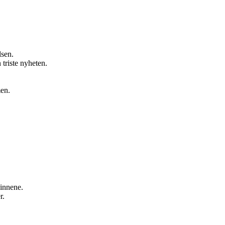
lsen.
 triste nyheten.
men.
innene.
r.