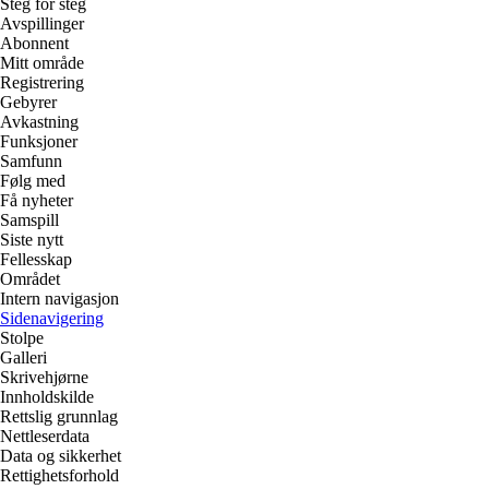
Steg for steg
Avspillinger
Abonnent
Mitt område
Registrering
Gebyrer
Avkastning
Funksjoner
Samfunn
Følg med
Få nyheter
Samspill
Siste nytt
Fellesskap
Området
Intern navigasjon
Sidenavigering
Stolpe
Galleri
Skrivehjørne
Innholdskilde
Rettslig grunnlag
Nettleserdata
Data og sikkerhet
Rettighetsforhold