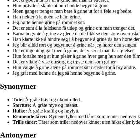
Hun prøvde å skjule at hun hadde begynt å grine.
Noen ganger trenger man bare å grine ut for å føle seg bedre.
Han nekter å la noen se ham grine.
Jeg hørte henne grine på rommet sitt.
Det er sunt å la følelsene få utløp og grine om man trenger det.
Barna begynte å grine av glede da de fikk se den store overraske
Han klarte ikke å hindre seg i å begynne å grine da han hørte den
Jeg blir alltid rørt og begynner å grine når jeg hører den sangen.
Det er ingenting galt med å grine, det viser at man har følelser.
Hun fortalte meg at hun pleier å grine hver gang hun ser den fil
Det er viktig å vise omsorg og trøste dem som griner.
Hun valgte å grine alene på rommet sitt i stedet for å bry andre.
Jeg gråt med henne da jeg så henne begynne å grine.
Synonymer
Tute:
Å gråte høyt og ukontrollert.
Stortute:
Å gråte mye og intenst.
Hulke:
Å gråte kraftig og høylytt.
Rennende tårer:
Øynene fylles med tårer som renner nedover k
Trille tårer:
Tårer som triller nedover kinnet uten hikst eller lyde
Antonymer