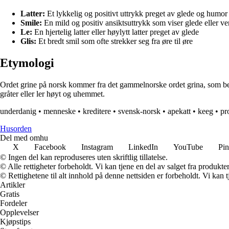
Latter:
Et lykkelig og positivt uttrykk preget av glede og humor
Smile:
En mild og positiv ansiktsuttrykk som viser glede eller ve
Le:
En hjertelig latter eller høylytt latter preget av glede
Glis:
Et bredt smil som ofte strekker seg fra øre til øre
Etymologi
Ordet grine på norsk kommer fra det gammelnorske ordet grina, som betyr
gråter eller ler høyt og uhemmet.
underdanig
•
menneske
•
kreditere
•
svensk-norsk
•
apekatt
•
keeg
•
pr
Husorden
Del med omhu
X
Facebook
Instagram
LinkedIn
YouTube
Pin
© Ingen del kan reproduseres uten skriftlig tillatelse.
© Alle rettigheter forbeholdt. Vi kan tjene en del av salget fra produkt
© Rettighetene til alt innhold på denne nettsiden er forbeholdt. Vi ka
Artikler
Gratis
Fordeler
Opplevelser
Kjøpstips