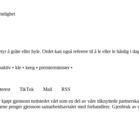
nnlighet
 å gråte eller hyle. Ordet kan også referere til å le eller le hånlig i 
oaktiv
•
kle
•
keeg
•
premierminister
•
terest
TikTok
Mail
RSS
er kjøpt gjennom nettstedet vårt som en del av våre tilknyttede partners
n tjene penger gjennom samarbeidsavtaler med forhandlere. Gjenbruk av m