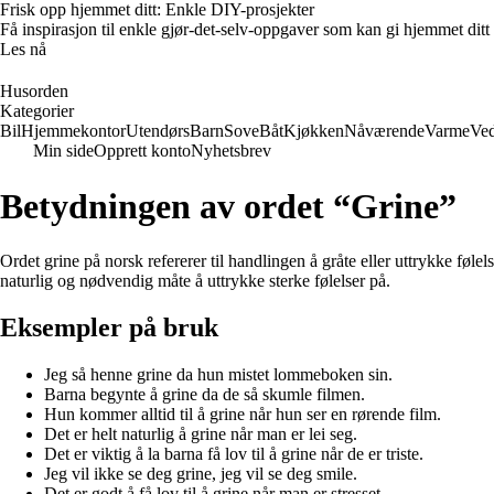
Frisk opp hjemmet ditt: Enkle DIY-prosjekter
Få inspirasjon til enkle gjør-det-selv-oppgaver som kan gi hjemmet ditt
Les nå
Husorden
Kategorier
Bil
Hjemmekontor
Utendørs
Barn
Sove
Båt
Kjøkken
Nåværende
Varme
Ved
Min side
Opprett konto
Nyhetsbrev
Betydningen av ordet “Grine”
Ordet grine på norsk refererer til handlingen å gråte eller uttrykke følel
naturlig og nødvendig måte å uttrykke sterke følelser på.
Eksempler på bruk
Jeg så henne grine da hun mistet lommeboken sin.
Barna begynte å grine da de så skumle filmen.
Hun kommer alltid til å grine når hun ser en rørende film.
Det er helt naturlig å grine når man er lei seg.
Det er viktig å la barna få lov til å grine når de er triste.
Jeg vil ikke se deg grine, jeg vil se deg smile.
Det er godt å få lov til å grine når man er stresset.