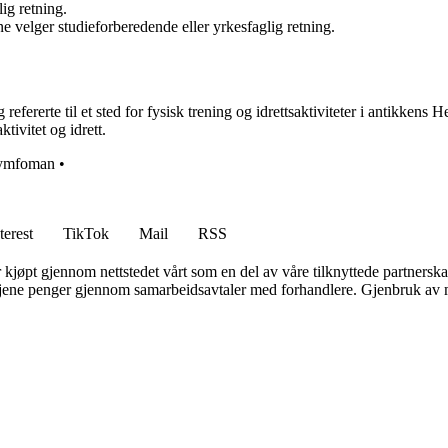
ig retning.
 velger studieforberedende eller yrkesfaglig retning.
erte til et sted for fysisk trening og idrettsaktiviteter i antikkens Hel
tivitet og idrett.
ymfoman
•
terest
TikTok
Mail
RSS
er kjøpt gjennom nettstedet vårt som en del av våre tilknyttede partners
n tjene penger gjennom samarbeidsavtaler med forhandlere. Gjenbruk av m