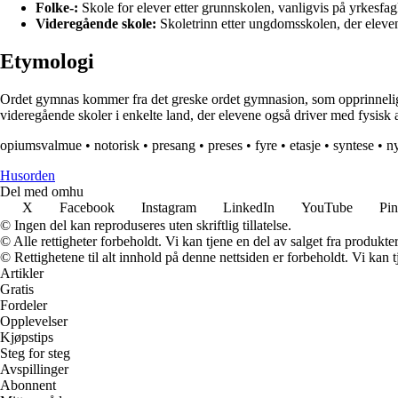
Folke-:
Skole for elever etter grunnskolen, vanligvis på yrkesfagl
Videregående skole:
Skoletrinn etter ungdomsskolen, der elevene
Etymologi
Ordet gymnas kommer fra det greske ordet gymnasion, som opprinnelig refer
videregående skoler i enkelte land, der elevene også driver med fysisk ak
opiumsvalmue
•
notorisk
•
presang
•
preses
•
fyre
•
etasje
•
syntese
•
n
Husorden
Del med omhu
X
Facebook
Instagram
LinkedIn
YouTube
Pin
© Ingen del kan reproduseres uten skriftlig tillatelse.
© Alle rettigheter forbeholdt. Vi kan tjene en del av salget fra produkt
© Rettighetene til alt innhold på denne nettsiden er forbeholdt. Vi ka
Artikler
Gratis
Fordeler
Opplevelser
Kjøpstips
Steg for steg
Avspillinger
Abonnent