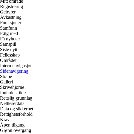
Mitt område
Registrering
Gebyrer
Avkastning
Funksjoner
Samfunn
Følg med
Få nyheter
Samspill
Siste nytt
Fellesskap
Området
Intern navigasjon
Sidenavigering
Stolpe
Galleri
Skrivehjørne
Innholdskilde
Rettslig grunnlag
Nettleserdata
Data og sikkerhet
Rettighetsforhold
Krav
Åpen tilgang
Grønn overgang