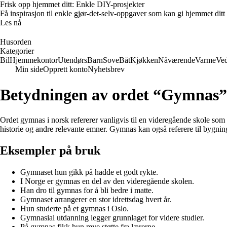
Frisk opp hjemmet ditt: Enkle DIY-prosjekter
Få inspirasjon til enkle gjør-det-selv-oppgaver som kan gi hjemmet ditt
Les nå
Husorden
Kategorier
Bil
Hjemmekontor
Utendørs
Barn
Sove
Båt
Kjøkken
Nåværende
Varme
Ved
Min side
Opprett konto
Nyhetsbrev
Betydningen av ordet “Gymnas”
Ordet gymnas i norsk refererer vanligvis til en videregående skole som
historie og andre relevante emner. Gymnas kan også referere til bygning
Eksempler på bruk
Gymnaset hun gikk på hadde et godt rykte.
I Norge er gymnas en del av den videregående skolen.
Han dro til gymnas for å bli bedre i matte.
Gymnaset arrangerer en stor idrettsdag hvert år.
Hun studerte på et gymnas i Oslo.
Gymnasial utdanning legger grunnlaget for videre studier.
På gymnas fikk hun mye støtte fra lærerne.